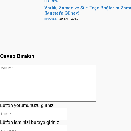
EDEBİYAT
Varlık, Zaman ve Şiir: Taşa Bağlarım Zam
(Mustafa Günay)
MAKALE
-
19 Ekim 2021
Cevap Bırakın
Yorum:
Lütfen yorumunuzu giriniz!
İsim:*
Lütfen isminizi buraya giriniz
E-