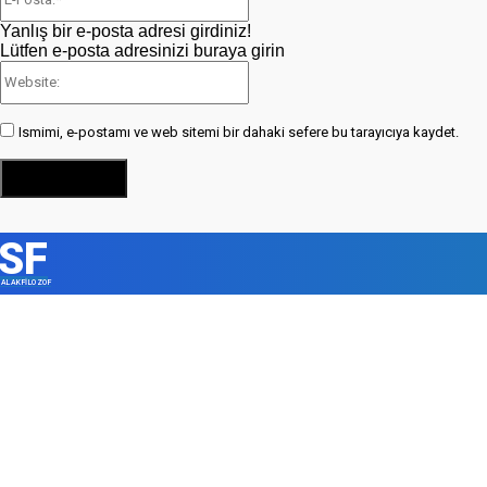
Posta:*
Yanlış bir e-posta adresi girdiniz!
Lütfen e-posta adresinizi buraya girin
Website:
Ismimi, e-postamı ve web sitemi bir dahaki sefere bu tarayıcıya kaydet.
SF
ALAKFİLOZOF