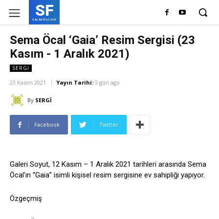
SF
SALAKFİLOZOF
Sema Öcal ‘Gaia’ Resim Sergisi (23
Kasım - 1 Aralık 2021)
SERGİ
23 Kasım 2021
Yayın Tarihi:
5 gün ago
By
SERGİ
Facebook
Twitter
Galeri Soyut, 12 Kasım – 1 Aralık 2021 tarihleri arasında Sema
Öcal’ın “Gaia” isimli kişisel resim sergisine ev sahipliği yapıyor.
Özgeçmiş