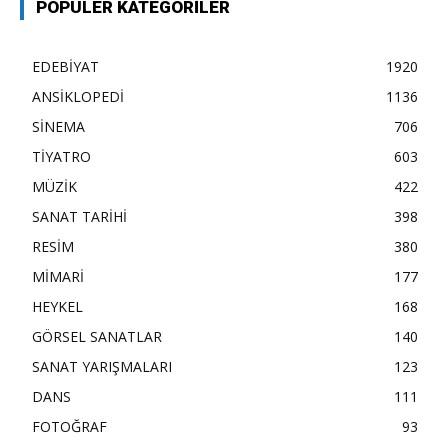
POPÜLER KATEGORILER
EDEBİYAT
1920
ANSİKLOPEDİ
1136
SİNEMA
706
TİYATRO
603
MÜZİK
422
SANAT TARİHİ
398
RESİM
380
MİMARİ
177
HEYKEL
168
GÖRSEL SANATLAR
140
SANAT YARIŞMALARI
123
DANS
111
FOTOĞRAF
93