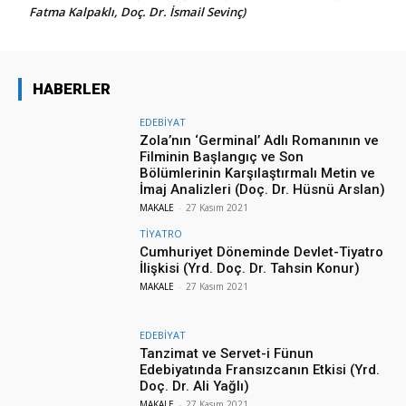
Fatma Kalpaklı, Doç. Dr. İsmail Sevinç)
HABERLER
EDEBİYAT
Zola’nın ‘Germinal’ Adlı Romanının ve
Filminin Başlangıç ve Son
Bölümlerinin Karşılaştırmalı Metin ve
İmaj Analizleri (Doç. Dr. Hüsnü Arslan)
MAKALE
-
27 Kasım 2021
TİYATRO
Cumhuriyet Döneminde Devlet-Tiyatro
İlişkisi (Yrd. Doç. Dr. Tahsin Konur)
MAKALE
-
27 Kasım 2021
EDEBİYAT
Tanzimat ve Servet-i Fünun
Edebiyatında Fransızcanın Etkisi (Yrd.
Doç. Dr. Ali Yağlı)
MAKALE
-
27 Kasım 2021