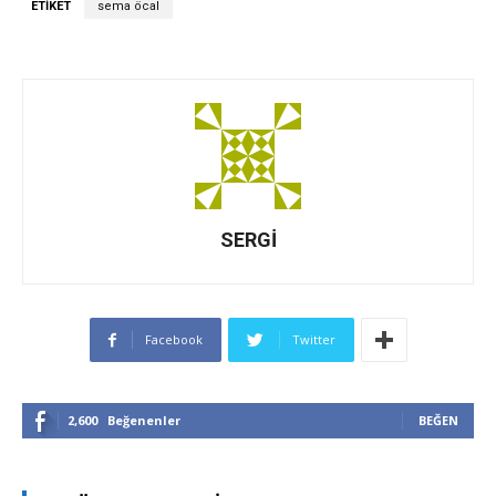
ETIKET
sema öcal
SERGİ
Facebook
Twitter
2,600
Beğenenler
BEĞEN