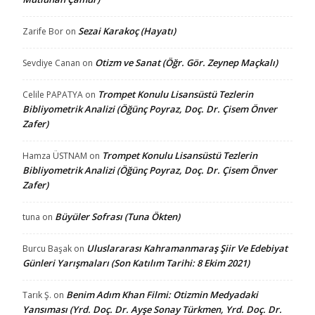
Sezai Karakoç (Hayatı)
Zarife Bor
on
Otizm ve Sanat (Öğr. Gör. Zeynep Maçkalı)
Sevdiye Canan
on
Trompet Konulu Lisansüstü Tezlerin
Celile PAPATYA
on
Bibliyometrik Analizi (Öğünç Poyraz, Doç. Dr. Çisem Önver
Zafer)
Trompet Konulu Lisansüstü Tezlerin
Hamza ÜSTNAM
on
Bibliyometrik Analizi (Öğünç Poyraz, Doç. Dr. Çisem Önver
Zafer)
Büyüler Sofrası (Tuna Ökten)
tuna
on
Uluslararası Kahramanmaraş Şiir Ve Edebiyat
Burcu Başak
on
Günleri Yarışmaları (Son Katılım Tarihi: 8 Ekim 2021)
Benim Adım Khan Filmi: Otizmin Medyadaki
Tarık Ş.
on
Yansıması (Yrd. Doç. Dr. Ayşe Sonay Türkmen, Yrd. Doç. Dr.