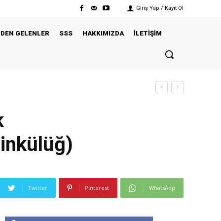
Giriş Yap / Kayıt Ol
ZDEN GELENLER
SSS
HAKKIMIZDA
İLETİŞİM
k
inkülüğ)
Twitter
Pinterest
WhatsApp