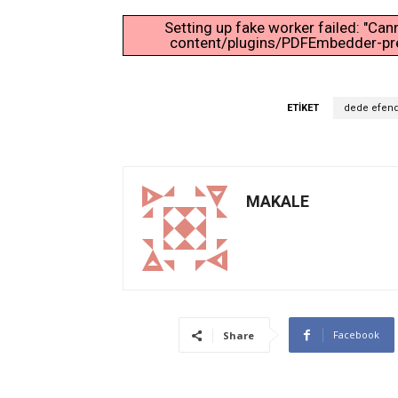
Setting up fake worker failed: "Ca
content/plugins/PDFEmbedder-prem
ETIKET
dede efend
MAKALE
Facebook
Share