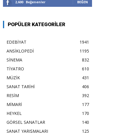
2,600
Beğenenler
BEĞEN
POPÜLER KATEGORILER
EDEBİYAT
1941
ANSİKLOPEDİ
1195
SİNEMA
832
TİYATRO
610
MÜZİK
431
SANAT TARİHİ
406
RESİM
392
MİMARİ
177
HEYKEL
170
GÖRSEL SANATLAR
140
SANAT YARIŞMALARI
125