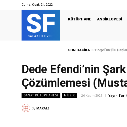
Cuma, Ocak 21, 2022
SF
KÜTÜPHANE
ANSİKLOPEDİ
SALAKFİLOZOF
SON DAKIKA
Gogol’un Ölü Canlar
Dede Efendi’nin Şarkı
Çözümlemesi (Mustaf
26 Kasım 2021
Yayın Tarih
SANAT KÜTÜPHANESİ
MÜZİK
By
MAKALE