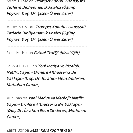
Trompet Konulu Lisansüstü
Adem TELSİZ
on
Tezlerin Bibliyometrik Analizi (Öğünç
Poyraz, Doç. Dr. Çisem Önver Zafer)
Trompet Konulu Lisansüstü
Merve POLAT
on
Tezlerin Bibliyometrik Analizi (Öğünç
Poyraz, Doç. Dr. Çisem Önver Zafer)
Futbol Trafiği (İdris Yiğit)
Sadık Kudret
on
Yeni Medya ve İdeoloji:
SALAKFİLOZOF
on
Netflix Yapımı Dizilere Althusser’ci Bir
Yaklaşım (Doç. Dr. İbrahim Etem Zinderen,
Mutluhan Çamur)
Yeni Medya ve İdeoloji: Netflix
Mutluhan
on
Yapımı Dizilere Althusser’ci Bir Yaklaşım
(Doç. Dr. İbrahim Etem Zinderen, Mutluhan
Çamur)
Sezai Karakoç (Hayatı)
Zarife Bor
on