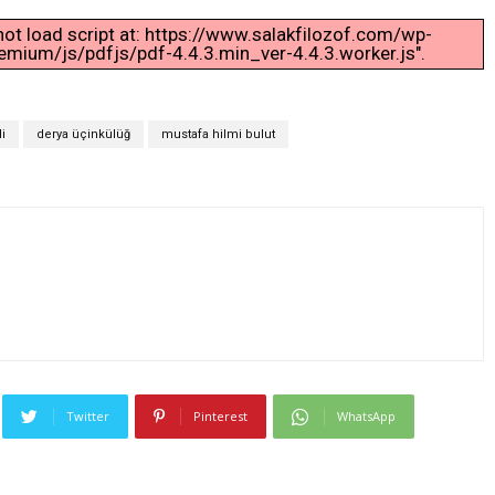
nnot load script at: https://www.salakfilozof.com/wp-
ium/js/pdfjs/pdf-4.4.3.min_ver-4.4.3.worker.js".
i
derya üçinkülüğ
mustafa hilmi bulut
Twitter
Pinterest
WhatsApp