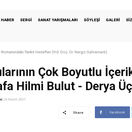
HABER
SERGİ
SANAT YARIŞMALARI
SÖYLEŞİ
GALERİ
Sİ
 Romanındaki Tenkit Hedefleri (Yrd. Doç. Dr. Nergiz Gahramanlı)
larının Çok Boyutlu İçeri
a Hilmi Bulut - Derya Üç
i:
26 Kasım 2021
Facebook
Share