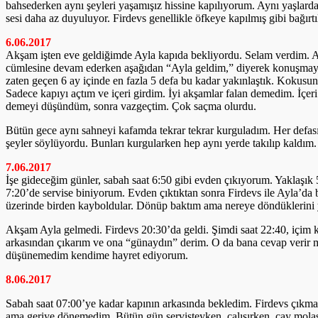
bahsederken aynı şeyleri yaşamışız hissine kapılıyorum. Aynı yaşlar
sesi daha az duyuluyor. Firdevs genellikle öfkeye kapılmış gibi bağır
6.06.2017
Akşam işten eve geldiğimde Ayla kapıda bekliyordu. Selam verdim. A
cümlesine devam ederken aşağıdan “Ayla geldim,” diyerek konuşmaya
zaten geçen 6 ay içinde en fazla 5 defa bu kadar yakınlaştık. Kokusun
Sadece kapıyı açtım ve içeri girdim. İyi akşamlar falan demedim. İçer
demeyi düşündüm, sonra vazgeçtim. Çok saçma olurdu.
Bütün gece aynı sahneyi kafamda tekrar tekrar kurguladım. Her defas
şeyler söylüyordu. Bunları kurgularken hep aynı yerde takılıp kaldım.
7.06.2017
İşe gideceğim günler, sabah saat 6:50 gibi evden çıkıyorum. Yaklaşı
7:20’de servise biniyorum. Evden çıktıktan sonra Firdevs ile Ayla’d
üzerinde birden kayboldular. Dönüp baktım ama nereye döndüklerini y
Akşam Ayla gelmedi. Firdevs 20:30’da geldi. Şimdi saat 22:40, içim 
arkasından çıkarım ve ona “günaydın” derim. O da bana cevap verir m
düşünemedim kendime hayret ediyorum.
8.06.2017
Sabah saat 07:00’ye kadar kapının arkasında bekledim. Firdevs çıkmad
ama geriye dönemedim. Bütün gün servisteyken, çalışırken, çay molas