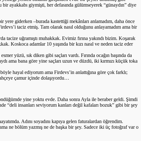
u bir ayakkabı giymişti, her defasında gülümseyerek “günaydın” diye
 bir yere giderken –burada kastettiği mekânları anlamadım, daha önce
 Firdevs’i taciz etmiş. Tam olarak nasıl olduğunu anlayamadım ama bir
rda tacize uğramıştı muhakkak. Evimiz fırına yakındı bizim. Koşarak
ak. Koskoca adamlar 10 yaşında bir kızı nasıl ve neden taciz eder
esmer yüzü, sık diken gibi saçları vardı. Fırında ocağın başında da
ydı ama bana göre yine saçları uzun ve düzdü, iki kırmızı küçük toka
böyle hayal ediyorum ama Firdevs’in anlattığına göre çok farklı;
en bahçeye çamur içinde dolaşıyordu…
öndüğümde yine yoktu evde. Daha sonra Ayla ile beraber geldi. Şimdi
de “deli insanları seviyorum kanları değil kafaları bozuk” gibi bir şey
i hayatımda. Adını soyadını kapıya gelen faturalardan öğrendim.
ma ne bölüm yazmış ne de başka bir şey. Sadece iki üç fotoğraf var o