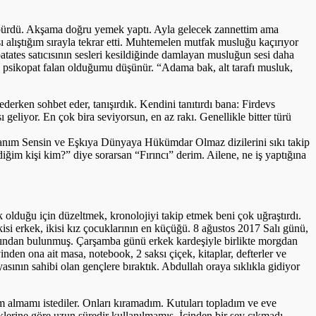
üpürdü. Akşama doğru yemek yaptı. Ayla gelecek zannettim ama
 alıştığım sırayla tekrar etti. Muhtemelen mutfak musluğu kaçırıyor
atates satıcısının sesleri kesildiğinde damlayan musluğun sesi daha
z, psikopat falan olduğumu düşünür. “Adama bak, alt tarafı musluk,
rken sohbet eder, tanışırdık. Kendini tanıtırdı bana: Firdevs
geliyor. En çok bira seviyorsun, en az rakı. Genellikle bitter türü
 Vatanım Sensin ve Eşkıya Dünyaya Hükümdar Olmaz dizilerini sıkı takip
ğim kişi kim?” diye sorarsan “Fırıncı” derim. Ailene, ne iş yaptığına
k olduğu için düzeltmek, kronolojiyi takip etmek beni çok uğraştırdı.
i erkek, ikisi kız çocuklarının en küçüğü. 8 ağustos 2017 Salı günü,
tarafından bulunmuş. Çarşamba günü erkek kardeşiyle birlikte morgdan
nden ona ait masa, notebook, 2 saksı çiçek, kitaplar, defterler ve
sının sahibi olan gençlere bıraktık. Abdullah oraya sıklıkla gidiyor
m almamı istediler. Onları kıramadım. Kutuları topladım ve eve
klerine göre uzun süredir kullanılmamış. İçinden bir şey çıkmadı.