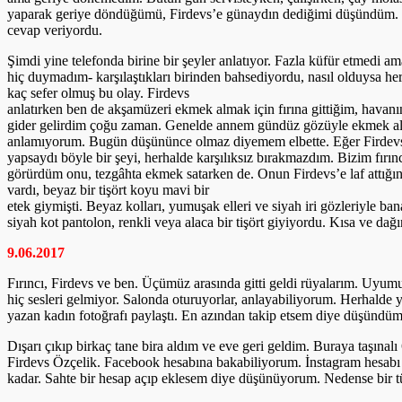
yaparak geriye döndüğümü, Firdevs’e günaydın dediğimi düşündüm. Fir
cevap veriyordu.
Şimdi yine telefonda birine bir şeyler anlatıyor. Fazla küfür etmedi 
hiç duymadım- karşılaştıkları birinden bahsediyordu, nasıl olduysa he
kaç sefer olmuş bu olay. Firdevs
anlatırken ben de akşamüzeri ekmek almak için fırına gittiğim, havan
gider gelirdim çoğu zaman. Genelde annem gündüz gözüyle ekmek aldı
anlamıyorum. Bugün düşününce olmaz diyemem elbette. Eğer Firdevs
yapsaydı böyle bir şeyi, herhalde karşılıksız bırakmazdım. Bizim fırın
görürdüm onu, tezgâhta ekmek satarken de. Onun Firdevs’e laf attığı
vardı, beyaz bir tişört koyu mavi bir
etek giymişti. Beyaz kolları, yumuşak elleri ve siyah iri gözleriyle 
siyah kot pantolon, renkli veya alaca bir tişört giyiyordu. Kısa ve da
9.06.2017
Fırıncı, Firdevs ve ben. Üçümüz arasında gitti geldi rüyalarım. Uyu
hiç sesleri gelmiyor. Salonda oturuyorlar, anlayabiliyorum. Herhalde y
yazan kadın fotoğrafı paylaştı. En azından takip etsem diye düşündüm
Dışarı çıkıp birkaç tane bira aldım ve eve geri geldim. Buraya taşınal
Firdevs Özçelik. Facebook hesabına bakabiliyorum. İnstagram hesabı 
kadar. Sahte bir hesap açıp eklesem diye düşünüyorum. Nedense bir 