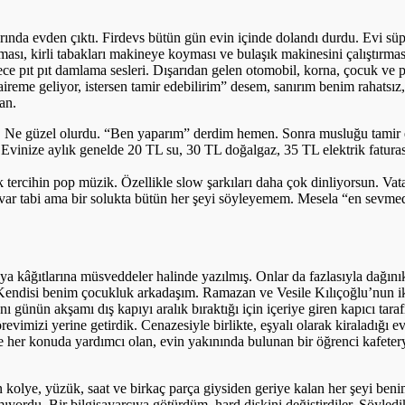
ında evden çıktı. Firdevs bütün gün evin içinde dolandı durdu. Evi s
sı, kirli tabakları makineye koyması ve bulaşık makinesini çalıştırması
ce pıt pıt damlama sesleri. Dışarıdan gelen otomobil, korna, çocuk ve p
ireme geliyor, istersen tamir edebilirim” desem, sanırım benim rahatsı
an.
. Ne güzel olurdu. “Ben yaparım” derdim hemen. Sonra musluğu tamir ede
Evinize aylık genelde 20 TL su, 30 TL doğalgaz, 35 TL elektrik faturası 
rak tercihin pop müzik. Özellikle slow şarkıları daha çok dinliyorsun.
var tabi ama bir solukta bütün her şeyi söyleyemem. Mesela “en sevmedi
ya kâğıtlarına müsveddeler halinde yazılmış. Onlar da fazlasıyla dağını
endisi benim çocukluk arkadaşım. Ramazan ve Vesile Kılıçoğlu’nun ikis
ynı günün akşamı dış kapıyı aralık bıraktığı için içeriye giren kapıcı 
imizi yerine getirdik. Cenazesiyle birlikte, eşyalı olarak kiraladığı evi
e her konuda yardımcı olan, evin yakınında bulunan bir öğrenci kafeterya
kolye, yüzük, saat ve birkaç parça giysiden geriye kalan her şeyi beni
yordu. Bir bilgisayarcıya götürdüm, hard diskini değiştirdiler. Söyledi