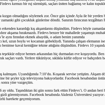
devs kırmızı bir ruj sürmüştü, saçları üstten bağlamış ve kalın topukl
ama kızgın olmadığını söylemek zor. Önce gün içinde Ayla ile bir yerden
r zamanki gibi çocukluk günlerine döndü. Sanırım fırıncının tezgâhtarı
ın erkenden karardığı kış akşamlarını düşündüm. Firdevs böyle zamanla
rır akşama bırakmazdı. Firdevs benzer bir mahallede yaşamıştı muhakk
’le aynı fırından ekmek alsaydık, o adam benim yanımda
cı kel, uzun boylu ve kocaman göbekliydi. Yanında çalışan elemanın ise 
nı benimse kaval kemiğine tekme attığımı düşündüm. Firdevs 10 yaşında
bana teşekkür ediyor hemen arkasından hiç durmadan eve koşuyordu. Ben 
ğınık saçları vardı. Yerlere tükürüyor, sıklıkla küfür ediyor ve bahçed
muş kalmışım. Uyandığımda 7:10’du. Koşarak servise yetiştim. Akşam d
ine bir şeyler içip televizyona bakıyorlardır. Facebook hesabından üstün
 sonra yine vazgeçtim.
ı 6 ay oldu. Taşındıktan iki gün sonra fark ettim Firdevs’i. O andan ber
gizli göremiyorum. Facebook hesabında Akdeniz Üniversitesi yazıyor a
türlü harekete geçemiyorum.