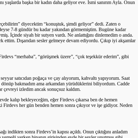
 yaşlarda başka bir kadın daha geliyor eve. İsmi sanırım Ayla. Onun
ebilirim” diyecektim “konuştuk, şimdi geliyor” dedi. Zaten o
edeyse 7-8 gündür bu kadar yakından görmemiştim. Bugüne kadar
iş. İçinde siyah bir sutyen vardı. Ne anlattığını dinlemedim o anda.
ark ettim. Dışarıdan sesler gelmeye devam ediyordu. Çıkıp iyi akşamlar
Firdevs “merhaba”, “görüşmek üzere”, “çok teşekkür ederim”, gibi
seyyar satıcıdan poğaça ve çay alıyorum, kahvaltı yapıyorum. Saat
rkamı dönüp bakmadım ama arkamdan yürüdüklerini biliyordum. Cadde
ar çevreyi izledim ancak sonuçsuz kaldım.
 evde kalıp bekleyeceğim, eğer Firdevs çıkarsa ben de hemen
i Firdevs her gün benden hemen sonra çıkıyor ve işe gidiyor. Neden
ı indikten sonra Firdevs’in kapısı açıldı. Onun çıktığını anladım
yemeği yerken binanın girişinden evde bir şeyler unutmuş gibi