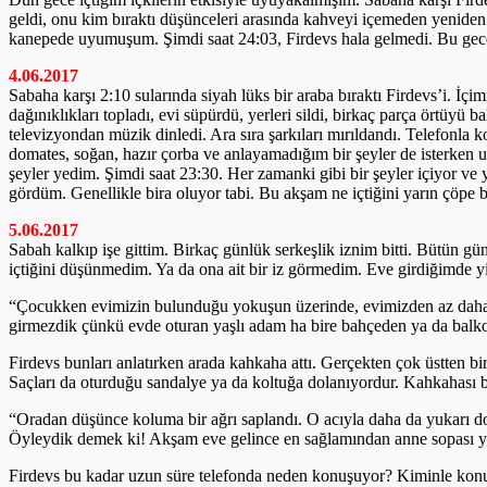
geldi, onu kim bıraktı düşünceleri arasında kahveyi içemeden yeniden
kanepede uyumuşum. Şimdi saat 24:03, Firdevs hala gelmedi. Bu gece u
4.06.2017
Sabaha karşı 2:10 sularında siyah lüks bir araba bıraktı Firdevs’i. İç
dağınıklıkları topladı, evi süpürdü, yerleri sildi, birkaç parça örtüyü 
televizyondan müzik dinledi. Ara sıra şarkıları mırıldandı. Telefon
domates, soğan, hazır çorba ve anlayamadığım bir şeyler de isterken 
şeyler yedim. Şimdi saat 23:30. Her zamanki gibi bir şeyler içiyor ve y
gördüm. Genellikle bira oluyor tabi. Bu akşam ne içtiğini yarın çöpe 
5.06.2017
Sabah kalkıp işe gittim. Birkaç günlük serkeşlik iznim bitti. Bütün g
içtiğini düşünmedim. Ya da ona ait bir iz görmedim. Eve girdiğimde yi
“Çocukken evimizin bulunduğu yokuşun üzerinde, evimizden az daha y
girmezdik çünkü evde oturan yaşlı adam ha bire bahçeden ya da balkon
Firdevs bunları anlatırken arada kahkaha attı. Gerçekten çok üstten bi
Saçları da oturduğu sandalye ya da koltuğa dolanıyordur. Kahkahası b
“Oradan düşünce koluma bir ağrı saplandı. O acıyla daha da yukarı do
Öyleydik demek ki! Akşam eve gelince en sağlamından anne sopası ye
Firdevs bu kadar uzun süre telefonda neden konuşuyor? Kiminle konu