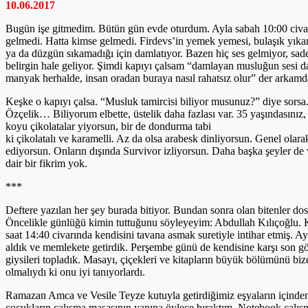
10.06.2017
Bugün işe gitmedim. Bütün gün evde oturdum. Ayla sabah 10:00 civar
gelmedi. Hatta kimse gelmedi. Firdevs’in yemek yemesi, bulaşık yıkama
ya da düzgün sıkamadığı için damlatıyor. Bazen hiç ses gelmiyor, sade
belirgin hale geliyor. Şimdi kapıyı çalsam “damlayan musluğun sesi da
manyak herhalde, insan oradan buraya nasıl rahatsız olur” der arkamd
Keşke o kapıyı çalsa. “Musluk tamircisi biliyor musunuz?” diye sorsa
Özçelik… Biliyorum elbette, üstelik daha fazlası var. 35 yaşındasınız, 
koyu çikolatalar yiyorsun, bir de dondurma tabi
ki çikolatalı ve karamelli. Az da olsa arabesk dinliyorsun. Genel ola
ediyorsun. Onların dışında Survivor izliyorsun. Daha başka şeyler de 
dair bir fikrim yok.
***
Deftere yazılan her şey burada bitiyor. Bundan sonra olan bitenler dos
Öncelikle günlüğü kimin tuttuğunu söyleyeyim: Abdullah Kılıçoğlu. K
saat 14:40 civarında kendisini tavana asmak suretiyle intihar etmiş. A
aldık ve memlekete getirdik. Perşembe günü de kendisine karşı son görev
giysileri topladık. Masayı, çiçekleri ve kitapların büyük bölümünü biz
olmalıydı ki onu iyi tanıyorlardı.
Ramazan Amca ve Vesile Teyze kutuyla getirdiğimiz eşyaların içinden 
çocukların çalışma masasının yanına öylece bıraktım. Notebook çalışmı