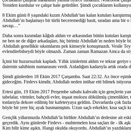
Yeniden kurdular ve çalışır hale getirdiler. Şimdi çocuklarım kullanıyo
8 Ekim günü 8 yaşındaki kızım Abdullah’tan kalan kutuları karıştırmış. 
Abdullah’ın başlamayı bir türlü beceremediği basit, sıradan ama bir o 
savaşı…”
Daha sonra kızımdan kâğıdı aldım ve arkasından bütün kutuları karışt
ne ben ne de diğer arkadaşları, hiç birimiz Abdullah’ın neden böyle bir
Abdullah genellikle sıkıntılarını pek kimseyle konuşmazdı. Vesile Te
evlendirebilseydi böyle olmazdı. Zaman zaman Ramazan Amca da söylen
İçimi bir huzursuzluk kapladı. Yıllık izinlerimi aldım ve tekrar ger
dairenin sahibinin numarasını verdi. Anladığım kadarıyla artık orada d
Şimdi günlerden 18 Ekim 2017 Çarşamba. Saat 22:32. Az önce eşimle, 
gideceğim. Firdevs kimdir, Abdullah neden intihar etti bilmek istiyo
Ertesi gün, 19 Ekim 2017 Perşembe sabahı kahvaltı için gençlerin yanın
tabelalar, vitrinler, bahçeli evler, inşaat molozu dökülmüş çimenlikler
tonlarıyla dekore edilmiş bir kafeteryaya geldim. Duvarlarda çok faz
böyle bir yere hiç ayak basmamıştım. Uzun saçlı erkekler, kısa saçlı kı
Gençlik yıllarımızda Abdullah’la birlikte Abdullah’ın dedesine ait esk
geçerdik. Aynı günlerde Firdevs - muhtemelen kısa saçları ile - ilk aşk
Kim bilir kime aşıktı. Hangi okulda okuyordu. Abdullah’ın yazdıkla