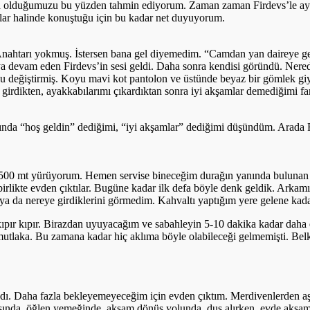
da olduğumuzu bu yüzden tahmin ediyorum. Zaman zaman Firdevs’le aynı
tılar halinde konuştuğu için bu kadar net duyuyorum.
nahtarı yokmuş. İstersen bana gel diyemedim. “Camdan yan daireye geç
 devam eden Firdevs’in sesi geldi. Daha sonra kendisi göründü. Ner
u değiştirmiş. Koyu mavi kot pantolon ve üstünde beyaz bir gömlek giym
i girdikten, ayakkabılarımı çıkardıktan sonra iyi akşamlar demediğimi f
ında “hoş geldin” dediğimi, “iyi akşamlar” dediğimi düşündüm. Arada 
k 500 mt yürüyorum. Hemen servise bineceğim durağın yanında bulunan 
a birlikte evden çıktılar. Bugüne kadar ilk defa böyle denk geldik. A
a da nereye girdiklerini görmedim. Kahvaltı yaptığım yere gelene kad
kıpır kıpır. Birazdan uyuyacağım ve sabahleyin 5-10 dakika kadar daha
utlaka. Bu zamana kadar hiç aklıma böyle olabileceği gelmemişti. Belk
ı. Daha fazla bekleyemeyeceğim için evden çıktım. Merdivenlerden aşağ
ında, öğlen yemeğinde, akşam dönüş yolunda, duş alırken, evde akşam 