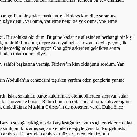
paragraftan bir şeyler mırıldandı: “Firdevs kim diye sorarlarsa
r hikâye değil, var olma, var etme belki de yok olma, yok etme
tı. Bir solukta okudum. Bugüne kadar ne ailesinden herhangi bir kişi
çin bir tür bunalım, depresyon, yalnızlık, kriz anı deyip geçmiştik.
endiremediğinden yakınıyor. Ona göre askerden geldikten sonra
 elinden tutamadım” diye…
 Ev sahibi başkasına vermiş. Firdevs’in kim olduğunu sordum. Yan
ın Abdullah’ın cenazesini taşırken yardım eden gençlerin yanına
ı. Islak sokaklar, parke kaldırımlar, otomobillerden sıçrayan sular,
ük bir üniversite binası. Bütün bunların ortasında duran, kahverenginin
ek dinlediğimiz Müslüm Gürses’in de posterleri vardı. Daha önce
 Bazen sokağa çıktığımızda karşılaştığımız uzun saçlı erkeklerle dalga
mlı, artık uzamış saçları ve pileli eteğiyle genç bir kız gelmişti.
en arabesk. En azından arabesk müzik varken televizyonu