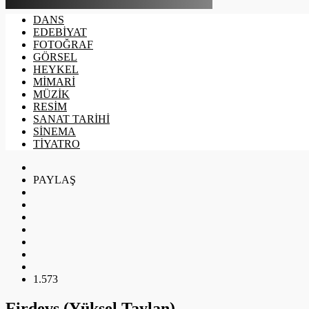
DANS
EDEBİYAT
FOTOĞRAF
GÖRSEL
HEYKEL
MİMARİ
MÜZİK
RESİM
SANAT TARİHİ
SİNEMA
TİYATRO
PAYLAŞ
1.573
Firdevs (Yüksel Taylan)