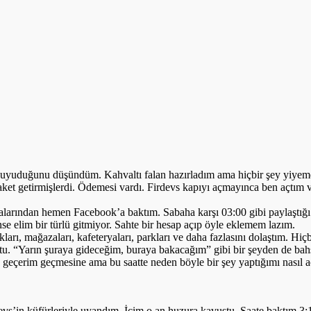
r uyuduğunu düşündüm. Kahvaltı falan hazırladım ama hiçbir şey yiyeme
aket getirmişlerdi. Ödemesi vardı. Firdevs kapıyı açmayınca ben açtım 
kalarından hemen Facebook’a baktım. Sabaha karşı 03:00 gibi paylaştığı
se elim bir türlü gitmiyor. Sahte bir hesap açıp öyle eklemem lazım.
rı, mağazaları, kafeteryaları, parkları ve daha fazlasını dolaştım. Hi
yoktu. “Yarın şuraya gideceğim, buraya bakacağım” gibi bir şeyden de ba
e geçerim geçmesine ama bu saatte neden böyle bir şey yaptığımı nasıl 
evs’in küfürleriyle uyandım. İçim o an huzura kavuştu. Saate baktım 3: