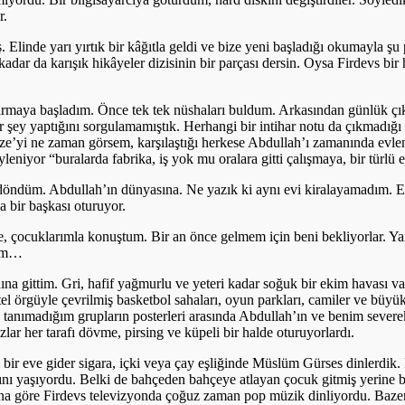
r.
Elinde yarı yırtık bir kâğıtla geldi ve bize yeni başladığı okumayla şu 
kadar da karışık hikâyeler dizisinin bir parçası dersin. Oysa Firdevs bi
ırmaya başladım. Önce tek tek nüshaları buldum. Arkasından günlük çık
 şey yaptığını sorgulamamıştık. Herhangi bir intihar notu da çıkmadığı i
yze’yi ne zaman görsem, karşılaştığı herkese Abdullah’ı zamanında evl
iyor “buralarda fabrika, iş yok mu oralara gitti çalışmaya, bir türlü
iye döndüm. Abdullah’ın dünyasına. Ne yazık ki aynı evi kiralayamadım.
a bir başkası oturuyor.
çocuklarımla konuştum. Bir an önce gelmem için beni bekliyorlar. Yar
rum…
a gittim. Gri, hafif yağmurlu ve yeteri kadar soğuk bir ekim havası vard
, tel örgüyle çevrilmiş basketbol sahaları, oyun parkları, camiler ve büy
la tanımadığım grupların posterleri arasında Abdullah’ın ve benim sever
zlar her tarafı dövme, pirsing ve küpeli bir halde oturuyorlardı.
i bir eve gider sigara, içki veya çay eşliğinde Müslüm Gürses dinlerdik.
ını yaşıyordu. Belki de bahçeden bahçeye atlayan çocuk gitmiş yerine bakı
rına göre Firdevs televizyonda çoğuz zaman pop müzik dinliyordu. Baz