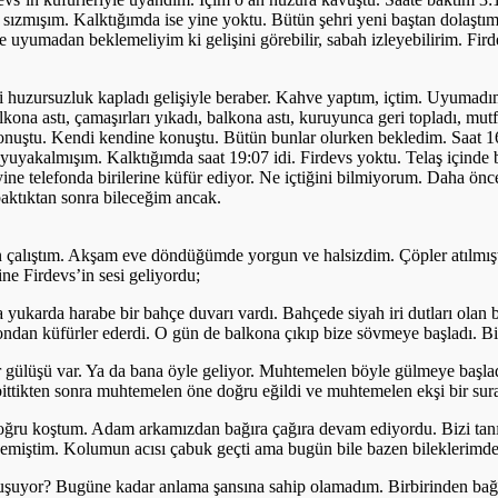
 sızmışım. Kalktığımda ise yine yoktu. Bütün şehri yeni baştan dolaştı
yumadan beklemeliyim ki gelişini görebilir, sabah izleyebilirim. Fird
imi huzursuzluk kapladı gelişiyle beraber. Kahve yaptım, içtim. Uyumadı
balkona astı, çamaşırları yıkadı, balkona astı, kuruyunca geri topladı, mu
la konuştu. Kendi kendine konuştu. Bütün bunlar olurken bekledim. Saat
uyuyakalmışım. Kalktığımda saat 19:07 idi. Firdevs yoktu. Telaş içind
ine telefonda birilerine küfür ediyor. Ne içtiğini bilmiyorum. Daha öncel
baktıktan sonra bileceğim ancak.
ün çalıştım. Akşam eve döndüğümde yorgun ve halsizdim. Çöpler atılmıştı
ne Firdevs’in sesi geliyordu;
ukarda harabe bir bahçe duvarı vardı. Bahçede siyah iri dutları olan
dan küfürler ederdi. O gün de balkona çıkıp bize sövmeye başladı. Biz
r gülüşü var. Ya da bana öyle geliyor. Muhtemelen böyle gülmeye başladı
ittikten sonra muhtemelen öne doğru eğildi ve muhtemelen ekşi bir sura
ğru koştum. Adam arkamızdan bağıra çağıra devam ediyordu. Bizi tanıma
miştim. Kolumun acısı çabuk geçti ama bugün bile bazen bileklerimde h
şuyor? Bugüne kadar anlama şansına sahip olamadım. Birbirinden bağı