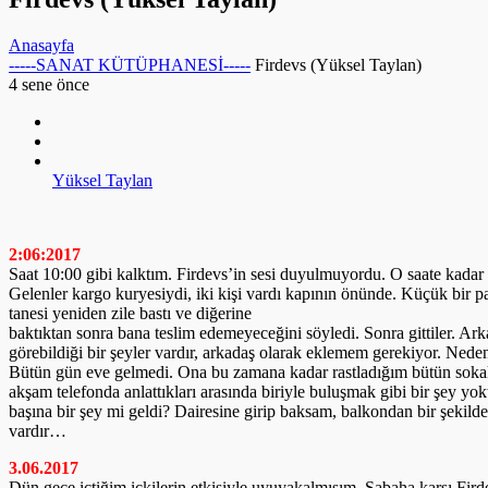
Anasayfa
-----SANAT KÜTÜPHANESİ-----
Firdevs (Yüksel Taylan)
4 sene önce
Yüksel Taylan
2:06:2017
Saat 10:00 gibi kalktım. Firdevs’in sesi duyulmuyordu. O saate kada
Gelenler kargo kuryesiydi, iki kişi vardı kapının önünde. Küçük bir p
tanesi yeniden zile bastı ve diğerine
baktıktan sonra bana teslim edemeyeceğini söyledi. Sonra gittiler. Ar
görebildiği bir şeyler vardır, arkadaş olarak eklemem gerekiyor. Neden
Bütün gün eve gelmedi. Ona bu zamana kadar rastladığım bütün sokakla
akşam telefonda anlattıkları arasında biriyle buluşmak gibi bir şey 
başına bir şey mi geldi? Dairesine girip baksam, balkondan bir şekild
vardır…
3.06.2017
Dün gece içtiğim içkilerin etkisiyle uyuyakalmışım. Sabaha karşı Fird