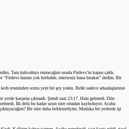
dim. Tam kahvaltıya oturacağım sırada Firdevs’in kapısı çaldı.
ve “Firdevs hanım yok herhalde, isterseniz bana bırakın” dedim. Bir
 kedi resminden sonra yeni bir şey yoktu. Belki sadece arkadaşlarının
çbir yerde karşıma çıkmadı. Şimdi saat 23:17. Hala gelmedi. Dün
hsetmedi. İlk defa bu kadar uzun süre ortadan kayboluyor. Acaba
açıklayacağım? Bir süre daha beklemeliyim. Mutlaka bir yerlerde işi
16’ydı. Kalktım kahve yaptım. Acaba neredeydi, saat kaçta geldi, nasıl