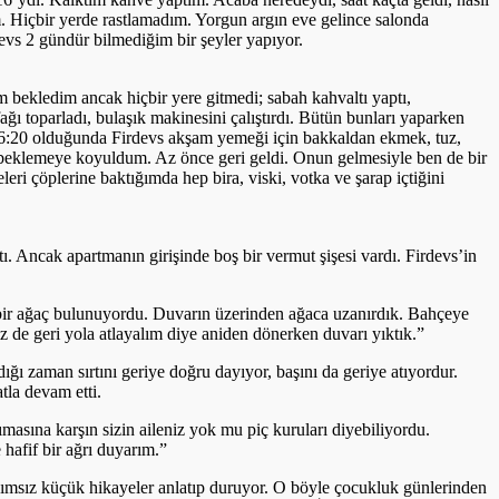
m. Hiçbir yerde rastlamadım. Yorgun argın eve gelince salonda
evs 2 gündür bilmediğim bir şeyler yapıyor.
m bekledim ancak hiçbir yere gitmedi; sabah kahvaltı yaptı,
tfağı toparladı, bulaşık makinesini çalıştırdı. Bütün bunları yaparken
 16:20 olduğunda Firdevs akşam yemeği için bakkaldan ekmek, tuz,
e beklemeye koyuldum. Az önce geri geldi. Onun gelmesiyle ben de bir
eri çöplerine baktığımda hep bira, viski, votka ve şarap içtiğini
. Ancak apartmanın girişinde boş bir vermut şişesi vardı. Firdevs’in
 bir ağaç bulunuyordu. Duvarın üzerinden ağaca uzanırdık. Bahçeye
 de geri yola atlayalım diye aniden dönerken duvarı yıktık.”
ğı zaman sırtını geriye doğru dayıyor, başını da geriye atıyordur.
tla devam etti.
sına karşın sizin aileniz yok mu piç kuruları diyebiliyordu.
afif bir ağrı duyarım.”
msız küçük hikayeler anlatıp duruyor. O böyle çocukluk günlerinden