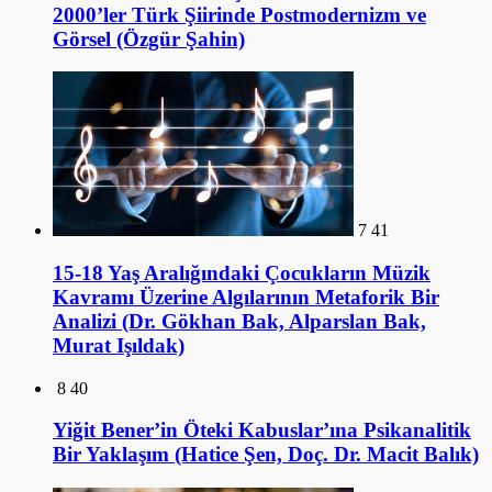
2000’ler Türk Şiirinde Postmodernizm ve
Görsel (Özgür Şahin)
7
41
15-18 Yaş Aralığındaki Çocukların Müzik
Kavramı Üzerine Algılarının Metaforik Bir
Analizi (Dr. Gökhan Bak, Alparslan Bak,
Murat Işıldak)
8
40
Yiğit Bener’in Öteki Kabuslar’ına Psikanalitik
Bir Yaklaşım (Hatice Şen, Doç. Dr. Macit Balık)