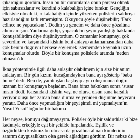
çıkardığını gördüm. İnsan bu tür durumlarda onun parçası olmak
için sabırsızlanır ve kendini o kalabalığın içine bırakır. Gençliğin
etkisiyle olmalı ki, o kalabalığın içinde yüzerken polislerin saldırıya
hazırlandığını fark etmemiştim. Okuyucu şöyle düşünebilir; ‘Fark
edince ne yapacaksın’. Dedim ya gencim ve daha önce gözaltına
alınmamışım. Yanlarına gidip, yapacakları şeyin yanlışlığı hakkında
konuşabilirdim diye düşünüyordum. O zamanlar konuşmayı çok
severdim ve karşımdaki kişinin beni anlayıp anlamamasından daha
çok benim doğruyu herkese söylemek istememden kaynaklı uzun
konuşmalar olurdu. Böyle bir konuşma polislerle aramda ‘neden
olmasın’dı.
İkna yöntemimle ilgili daha anlaşılır olabilmem için size bir anımı
anlatayım. Bir gün kızım, kucağımdayken bana ayı gösterip ‘baba
bu ne’ dedi. Ben de; yaratılıştan başlayıp ayın oluşumuna doğru
uzanan bir konuşmaya başladım. Bana biraz baktıktan sonra ‘susar
mısın’ dedi. Karşındaki kişinin yaşı ne olursa olsun sana karşılık
veriyor oluşu her zaman bana durma ve yeniden düşünme heyecanı
yaratır. Daha önce yapmadığım bir şeyi şimdi mi yapmalıyım’ın
Yusuf Yusuf’luğudur bir bakıma.
Her neyse, konuyu dağıtmayayım. Polisler öyle bir saldırdılar ki bize
kadınıyla erkeğiyle eşit bir şekilde hırpalandık. Eşitlik ve
özgürlükten kastımız bu olmasa da gözaltına alınan kimilerinin
sanırım duygusallıktan olsa gerek ağladığını gördüm. Bir nebze de