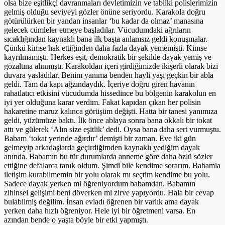
olsa bize eşitlikçi davranmaları devletimizin ve tabiiki polislerimizin
gelmiş olduğu seviyeyi gözler önüne seriyordu. Karakola doğru
götürülürken bir yandan insanlar ‘bu kadar da olmaz’ manasına
gelecek cümleler etmeye başladılar. Vücudumdaki ağrıların
sıcaklığından kaynaklı bana ilk başta anlamsız geldi konuşmalar.
Çünkü kimse hak ettiğinden daha fazla dayak yememişti. Kimse
kayrılmamıştı. Herkes eşit, demokratik bir şekilde dayak yemiş ve
gözaltına alınmıştı. Karakoldan içeri girdiğimizde ikişerli olarak bizi
duvara yasladılar. Benim yanıma benden hayli yaşı geçkin bir abla
geldi. Tam da kapı ağzındaydık. İçeriye doğru giren havanın
rahatlatıcı etkisini vücudumda hissedince bu bölgenin karakolun en
iyi yer olduğuna karar verdim. Fakat kapıdan çıkan her polisin
hakaretine maruz kalınca görüşüm değişti. Hatta bir tanesi yanımıza
geldi, yüzümüze baktı. İlk önce ablaya sonra bana okkalı bir tokat
attı ve gülerek ‘Alın size eşitlik’ dedi. Oysa bana daha sert vurmuştu.
Babam ‘tokat yerinde ağırdır’ demişti bir zaman. Eve iki gün
gelmeyip arkadaşlarda geçirdiğimden kaynaklı yediğim dayak
anında. Babamın bu tür durumlarda anneme göre daha özlü sözler
ettiğine defalarca tanık oldum. Şimdi bile kendime sorarım. Babamla
iletişim kurabilmemin bir yolu olarak mı seçtim kendime bu yolu.
Sadece dayak yerken mi öğreniyordum babamdan. Babamın
zihinsel gelişimi beni döverken mi zirve yapıyordu. Hala bir cevap
bulabilmiş değilim. İnsan evladı öğrenen bir varlık ama dayak
yerken daha hızlı öğreniyor. Hele iyi bir öğretmeni varsa. En
azından bende o yaşta böyle bir etki yapmıştı.