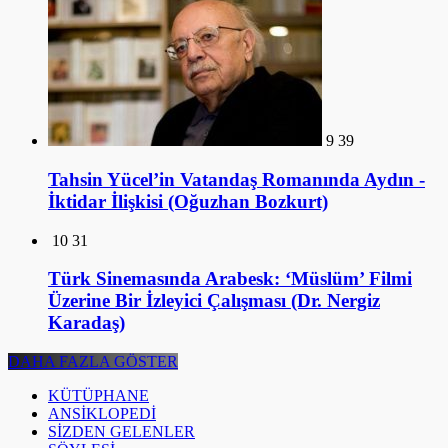
9
39
Tahsin Yücel’in Vatandaş Romanında Aydın -
İktidar İlişkisi (Oğuzhan Bozkurt)
10
31
Türk Sinemasında Arabesk: ‘Müslüm’ Filmi
Üzerine Bir İzleyici Çalışması (Dr. Nergiz
Karadaş)
DAHA FAZLA GÖSTER
KÜTÜPHANE
ANSİKLOPEDİ
SİZDEN GELENLER