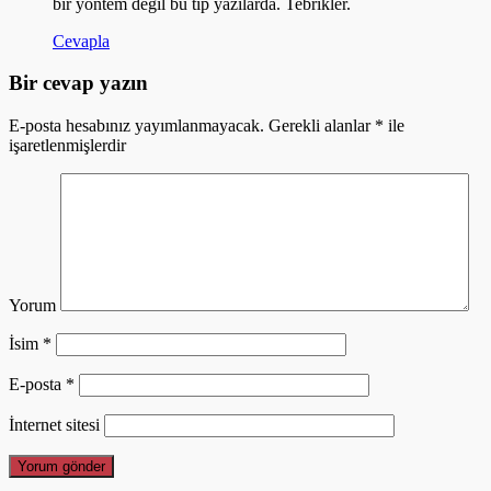
bir yöntem değil bu tip yazılarda. Tebrikler.
Cevapla
Bir cevap yazın
E-posta hesabınız yayımlanmayacak.
Gerekli alanlar
*
ile
işaretlenmişlerdir
Yorum
İsim
*
E-posta
*
İnternet sitesi