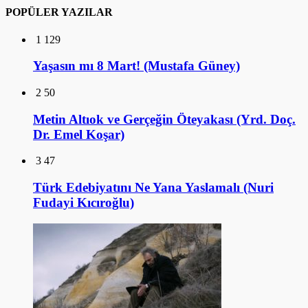
POPÜLER YAZILAR
1
129
Yaşasın mı 8 Mart! (Mustafa Güney)
2
50
Metin Altıok ve Gerçeğin Öteyakası (Yrd. Doç.
Dr. Emel Koşar)
3
47
Türk Edebiyatını Ne Yana Yaslamalı (Nuri
Fudayi Kıcıroğlu)