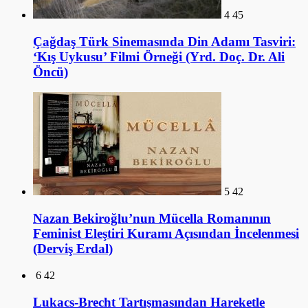
4
45
Çağdaş Türk Sinemasında Din Adamı Tasviri:
‘Kış Uykusu’ Filmi Örneği (Yrd. Doç. Dr. Ali
Öncü)
5
42
Nazan Bekiroğlu’nun Mücella Romanının
Feminist Eleştiri Kuramı Açısından İncelenmesi
(Derviş Erdal)
6
42
Lukacs-Brecht Tartışmasından Hareketle