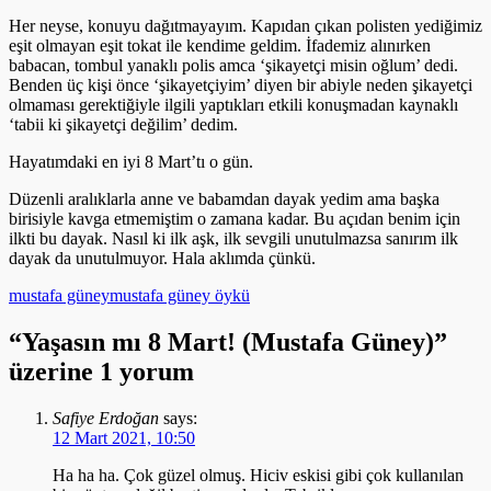
Her neyse, konuyu dağıtmayayım. Kapıdan çıkan polisten yediğimiz
eşit olmayan eşit tokat ile kendime geldim. İfademiz alınırken
babacan, tombul yanaklı polis amca ‘şikayetçi misin oğlum’ dedi.
Benden üç kişi önce ‘şikayetçiyim’ diyen bir abiyle neden şikayetçi
olmaması gerektiğiyle ilgili yaptıkları etkili konuşmadan kaynaklı
‘tabii ki şikayetçi değilim’ dedim.
Hayatımdaki en iyi 8 Mart’tı o gün.
Düzenli aralıklarla anne ve babamdan dayak yedim ama başka
birisiyle kavga etmemiştim o zamana kadar. Bu açıdan benim için
ilkti bu dayak. Nasıl ki ilk aşk, ilk sevgili unutulmazsa sanırım ilk
dayak da unutulmuyor. Hala aklımda çünkü.
mustafa güney
mustafa güney öykü
“Yaşasın mı 8 Mart! (Mustafa Güney)”
üzerine 1 yorum
Safiye Erdoğan
says:
12 Mart 2021, 10:50
Ha ha ha. Çok güzel olmuş. Hiciv eskisi gibi çok kullanılan