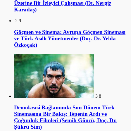
Üzerine Bir İzleyici Çalışması (Dr. Nergiz
Karadaş)
2
9
Göçmen ve Sinema: Avrupa Göçmen Sineması
ve Türk Asıllı Yönetmenler (Doç. Dr. Yelda
Özkoçak)
3
8
Demokrasi Bağlamında Son Dönem Türk
Sinemasına Bir Bakış: Tepenin Ardı ve
Çoğunluk Filmleri (Semih Göncü, Doç. Dr.
Şükrü Sim)