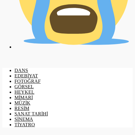
DANS
EDEBİYAT
FOTOĞRAF
GÖRSEL
HEYKEL
MİMARİ
MÜZİK
RESİM
SANAT TARİHİ
SİNEMA
TİYATRO