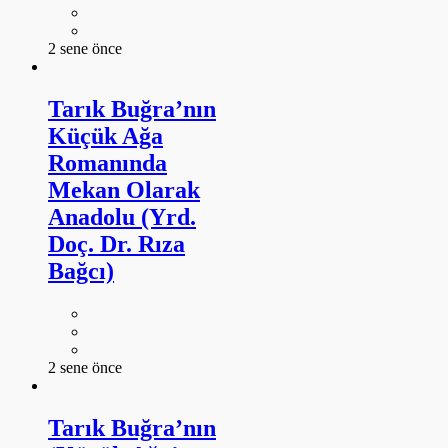
2 sene önce
Tarık Buğra’nın
Küçük Ağa
Romanında
Mekan Olarak
Anadolu (Yrd.
Doç. Dr. Rıza
Bağcı)
2 sene önce
Tarık Buğra’nın