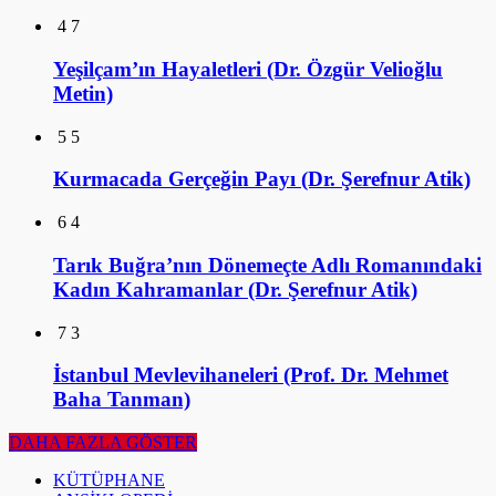
4
7
Yeşilçam’ın Hayaletleri (Dr. Özgür Velioğlu
Metin)
5
5
Kurmacada Gerçeğin Payı (Dr. Şerefnur Atik)
6
4
Tarık Buğra’nın Dönemeçte Adlı Romanındaki
Kadın Kahramanlar (Dr. Şerefnur Atik)
7
3
İstanbul Mevlevihaneleri (Prof. Dr. Mehmet
Baha Tanman)
DAHA FAZLA GÖSTER
KÜTÜPHANE