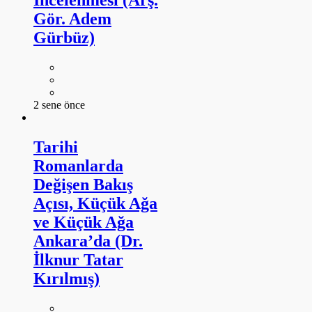
İncelenmesi (Arş.
Gör. Adem
Gürbüz)
2 sene önce
Tarihi
Romanlarda
Değişen Bakış
Açısı, Küçük Ağa
ve Küçük Ağa
Ankara’da (Dr.
İlknur Tatar
Kırılmış)