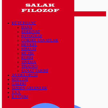
Kapat
Ara..
KÜTÜPHANE
KÜTÜPHANE
DANS
DANS
EDEBİYAT
EDEBİYAT
FOTOĞRAF
FOTOĞRAF
GÖRSEL SANATLAR
GÖRSEL SANATLAR
HEYKEL
HEYKEL
MİMARİ
MİMARİ
MÜZİK
MÜZİK
RESİM
RESİM
SİNEMA
SİNEMA
TİYATRO
TİYATRO
SANAT TARİHİ
SANAT TARİHİ
ANSİKLOPEDİ
ANSİKLOPEDİ
SÖYLEŞİ
SÖYLEŞİ
GALERİ
GALERİ
SİZDEN GELENLER
SİZDEN GELENLER
S.S.S.
S.S.S.
İLETİŞİM
İLETİŞİM