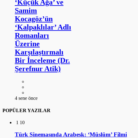
‘Küçük Ağa’ ve
Samim
Kocagöz’ün
‘Kalpaklılar’ Adlı
Romanları
Üzerine
Karşılaştırmalı
Bir İnceleme (Dr.
Şerefnur Atik)
4 sene önce
POPÜLER YAZILAR
1
10
Türk Sinemasında Arabesk: ‘Müslüm’ Filmi