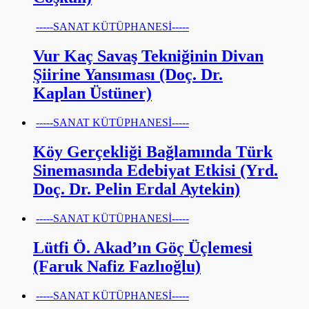
-----SANAT KÜTÜPHANESİ-----
Vur Kaç Savaş Tekniğinin Divan
Şiirine Yansıması (Doç. Dr.
Kaplan Üstüner)
-----SANAT KÜTÜPHANESİ-----
Köy Gerçekliği Bağlamında Türk
Sinemasında Edebiyat Etkisi (Yrd.
Doç. Dr. Pelin Erdal Aytekin)
-----SANAT KÜTÜPHANESİ-----
Lütfi Ö. Akad’ın Göç Üçlemesi
(Faruk Nafiz Fazlıoğlu)
-----SANAT KÜTÜPHANESİ-----