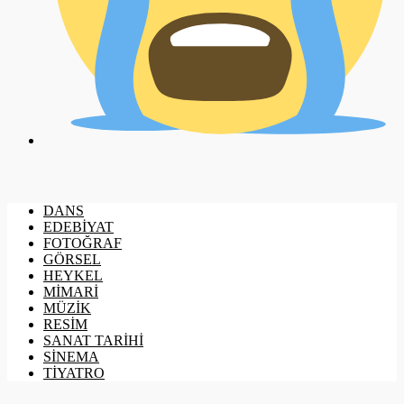
DANS
EDEBİYAT
FOTOĞRAF
GÖRSEL
HEYKEL
MİMARİ
MÜZİK
RESİM
SANAT TARİHİ
SİNEMA
TİYATRO