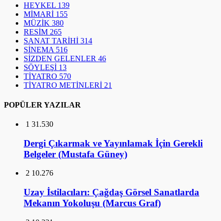
HEYKEL
139
MİMARİ
155
MÜZİK
380
RESİM
265
SANAT TARİHİ
314
SİNEMA
516
SİZDEN GELENLER
46
SÖYLEŞİ
13
TİYATRO
570
TİYATRO METİNLERİ
21
POPÜLER YAZILAR
1
31.530
Dergi Çıkarmak ve Yayınlamak İçin Gerekli
Belgeler (Mustafa Güney)
2
10.276
Uzay İstilacıları: Çağdaş Görsel Sanatlarda
Mekanın Yokoluşu (Marcus Graf)