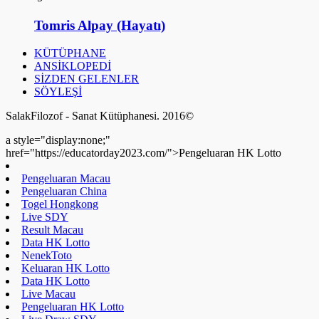
Tomris Alpay (Hayatı)
KÜTÜPHANE
ANSİKLOPEDİ
SİZDEN GELENLER
SÖYLEŞİ
SalakFilozof - Sanat Kütüphanesi. 2016©
a style="display:none;"
href="https://educatorday2023.com/">Pengeluaran HK Lotto
Pengeluaran Macau
Pengeluaran China
Togel Hongkong
Live SDY
Result Macau
Data HK Lotto
NenekToto
Keluaran HK Lotto
Data HK Lotto
Live Macau
Pengeluaran HK Lotto