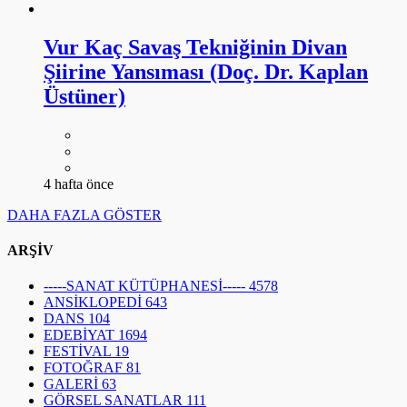
Vur Kaç Savaş Tekniğinin Divan
Şiirine Yansıması (Doç. Dr. Kaplan
Üstüner)
4 hafta önce
DAHA FAZLA GÖSTER
ARŞİV
-----SANAT KÜTÜPHANESİ-----
4578
ANSİKLOPEDİ
643
DANS
104
EDEBİYAT
1694
FESTİVAL
19
FOTOĞRAF
81
GALERİ
63
GÖRSEL SANATLAR
111