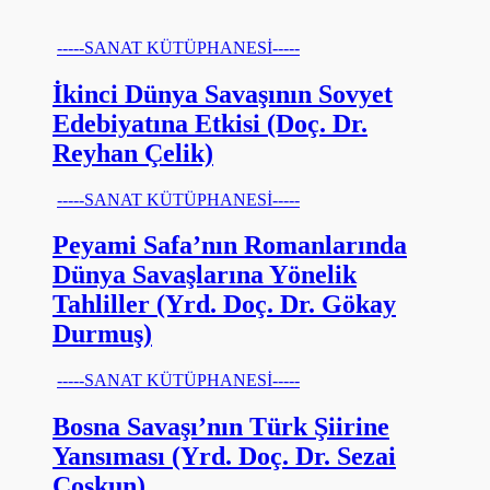
-----SANAT KÜTÜPHANESİ-----
İkinci Dünya Savaşının Sovyet
Edebiyatına Etkisi (Doç. Dr.
Reyhan Çelik)
-----SANAT KÜTÜPHANESİ-----
Peyami Safa’nın Romanlarında
Dünya Savaşlarına Yönelik
Tahliller (Yrd. Doç. Dr. Gökay
Durmuş)
-----SANAT KÜTÜPHANESİ-----
Bosna Savaşı’nın Türk Şiirine
Yansıması (Yrd. Doç. Dr. Sezai
Coşkun)