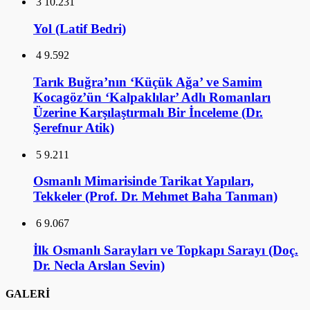
3
10.231
Yol (Latif Bedri)
4
9.592
Tarık Buğra’nın ‘Küçük Ağa’ ve Samim
Kocagöz’ün ‘Kalpaklılar’ Adlı Romanları
Üzerine Karşılaştırmalı Bir İnceleme (Dr.
Şerefnur Atik)
5
9.211
Osmanlı Mimarisinde Tarikat Yapıları,
Tekkeler (Prof. Dr. Mehmet Baha Tanman)
6
9.067
İlk Osmanlı Sarayları ve Topkapı Sarayı (Doç.
Dr. Necla Arslan Sevin)
GALERİ