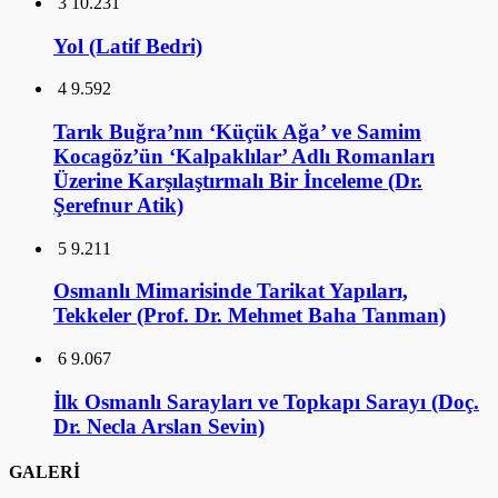
3
10.231
Yol (Latif Bedri)
4
9.592
Tarık Buğra’nın ‘Küçük Ağa’ ve Samim
Kocagöz’ün ‘Kalpaklılar’ Adlı Romanları
Üzerine Karşılaştırmalı Bir İnceleme (Dr.
Şerefnur Atik)
5
9.211
Osmanlı Mimarisinde Tarikat Yapıları,
Tekkeler (Prof. Dr. Mehmet Baha Tanman)
6
9.067
İlk Osmanlı Sarayları ve Topkapı Sarayı (Doç.
Dr. Necla Arslan Sevin)
GALERİ