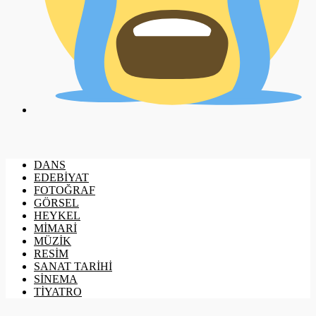
DANS
EDEBİYAT
FOTOĞRAF
GÖRSEL
HEYKEL
MİMARİ
MÜZİK
RESİM
SANAT TARİHİ
SİNEMA
TİYATRO