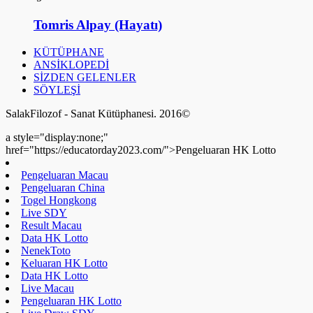
Tomris Alpay (Hayatı)
KÜTÜPHANE
ANSİKLOPEDİ
SİZDEN GELENLER
SÖYLEŞİ
SalakFilozof - Sanat Kütüphanesi. 2016©
a style="display:none;"
href="https://educatorday2023.com/">Pengeluaran HK Lotto
Pengeluaran Macau
Pengeluaran China
Togel Hongkong
Live SDY
Result Macau
Data HK Lotto
NenekToto
Keluaran HK Lotto
Data HK Lotto
Live Macau
Pengeluaran HK Lotto