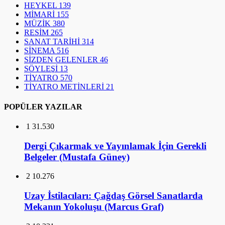
HEYKEL
139
MİMARİ
155
MÜZİK
380
RESİM
265
SANAT TARİHİ
314
SİNEMA
516
SİZDEN GELENLER
46
SÖYLEŞİ
13
TİYATRO
570
TİYATRO METİNLERİ
21
POPÜLER YAZILAR
1
31.530
Dergi Çıkarmak ve Yayınlamak İçin Gerekli
Belgeler (Mustafa Güney)
2
10.276
Uzay İstilacıları: Çağdaş Görsel Sanatlarda
Mekanın Yokoluşu (Marcus Graf)