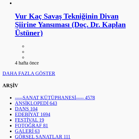
Vur Kaç Savaş Tekniğinin Divan
Şiirine Yansıması (Doç. Dr. Kaplan
Üstüner)
4 hafta önce
DAHA FAZLA GÖSTER
ARŞİV
-----SANAT KÜTÜPHANESİ-----
4578
ANSİKLOPEDİ
643
DANS
104
EDEBİYAT
1694
FESTİVAL
19
FOTOĞRAF
81
GALERİ
63
GÖRSEL SANATLAR
111