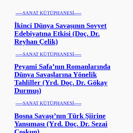
-----SANAT KÜTÜPHANESİ-----
İkinci Dünya Savaşının Sovyet
Edebiyatına Etkisi (Doç. Dr.
Reyhan Çelik)
-----SANAT KÜTÜPHANESİ-----
Peyami Safa’nın Romanlarında
Dünya Savaşlarına Yönelik
Tahliller (Yrd. Doç. Dr. Gökay
Durmuş)
-----SANAT KÜTÜPHANESİ-----
Bosna Savaşı’nın Türk Şiirine
Yansıması (Yrd. Doç. Dr. Sezai
Coşkun)