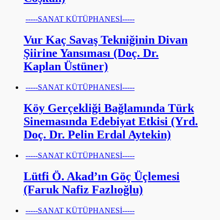
-----SANAT KÜTÜPHANESİ-----
Vur Kaç Savaş Tekniğinin Divan
Şiirine Yansıması (Doç. Dr.
Kaplan Üstüner)
-----SANAT KÜTÜPHANESİ-----
Köy Gerçekliği Bağlamında Türk
Sinemasında Edebiyat Etkisi (Yrd.
Doç. Dr. Pelin Erdal Aytekin)
-----SANAT KÜTÜPHANESİ-----
Lütfi Ö. Akad’ın Göç Üçlemesi
(Faruk Nafiz Fazlıoğlu)
-----SANAT KÜTÜPHANESİ-----