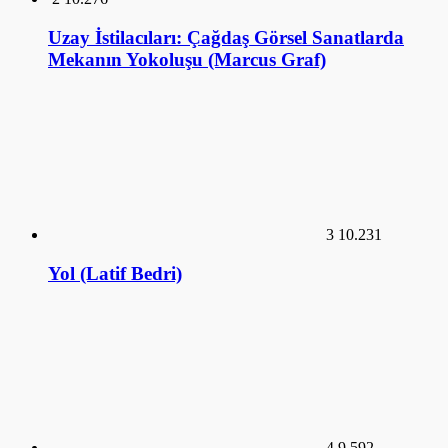
Uzay İstilacıları: Çağdaş Görsel Sanatlarda
Mekanın Yokoluşu (Marcus Graf)
3
10.231
Yol (Latif Bedri)
4
9.592