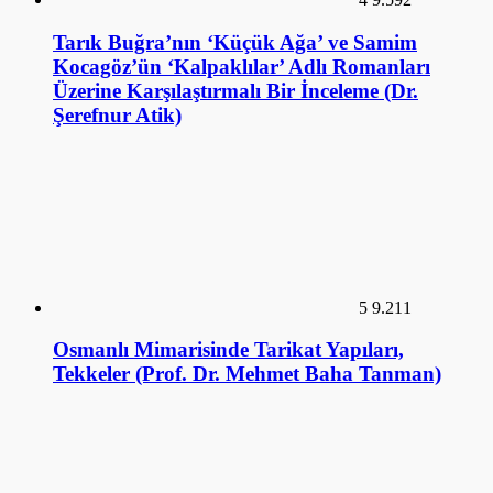
Tarık Buğra’nın ‘Küçük Ağa’ ve Samim
Kocagöz’ün ‘Kalpaklılar’ Adlı Romanları
Üzerine Karşılaştırmalı Bir İnceleme (Dr.
Şerefnur Atik)
5
9.211
Osmanlı Mimarisinde Tarikat Yapıları,
Tekkeler (Prof. Dr. Mehmet Baha Tanman)