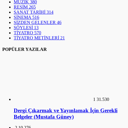
MÜZİK
380
RESİM
265
SANAT TARİHİ
314
SİNEMA
516
SİZDEN GELENLER
46
SÖYLEŞİ
13
TİYATRO
570
TİYATRO METİNLERİ
21
POPÜLER YAZILAR
1
31.530
Dergi Çıkarmak ve Yayınlamak İçin Gerekli
Belgeler (Mustafa Güney)
2
10.276