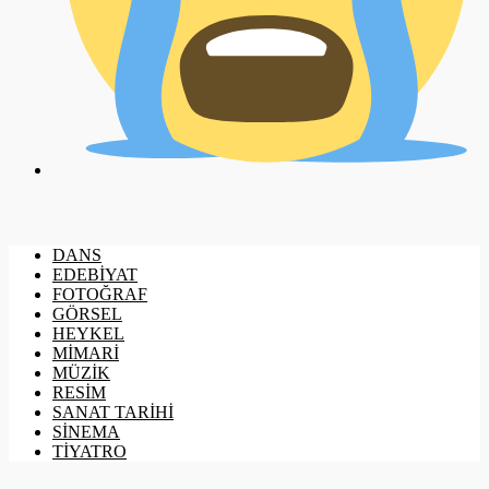
DANS
EDEBİYAT
FOTOĞRAF
GÖRSEL
HEYKEL
MİMARİ
MÜZİK
RESİM
SANAT TARİHİ
SİNEMA
TİYATRO