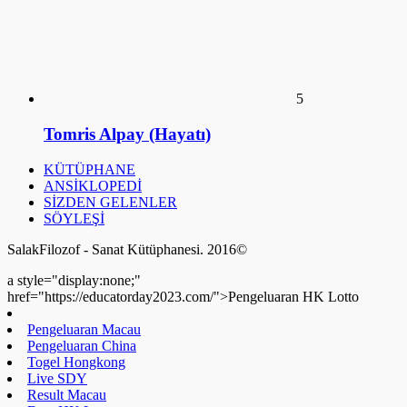
5
Tomris Alpay (Hayatı)
KÜTÜPHANE
ANSİKLOPEDİ
SİZDEN GELENLER
SÖYLEŞİ
SalakFilozof - Sanat Kütüphanesi. 2016©
a style="display:none;"
href="https://educatorday2023.com/">Pengeluaran HK Lotto
Pengeluaran Macau
Pengeluaran China
Togel Hongkong
Live SDY
Result Macau