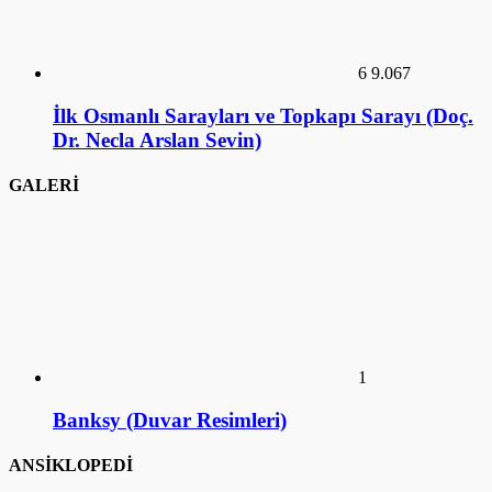
6
9.067
İlk Osmanlı Sarayları ve Topkapı Sarayı (Doç.
Dr. Necla Arslan Sevin)
GALERİ
1
Banksy (Duvar Resimleri)
ANSİKLOPEDİ