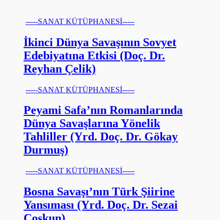
-----SANAT KÜTÜPHANESİ-----
İkinci Dünya Savaşının Sovyet
Edebiyatına Etkisi (Doç. Dr.
Reyhan Çelik)
-----SANAT KÜTÜPHANESİ-----
Peyami Safa’nın Romanlarında
Dünya Savaşlarına Yönelik
Tahliller (Yrd. Doç. Dr. Gökay
Durmuş)
-----SANAT KÜTÜPHANESİ-----
Bosna Savaşı’nın Türk Şiirine
Yansıması (Yrd. Doç. Dr. Sezai
Coşkun)