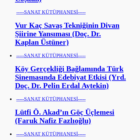
-----SANAT KÜTÜPHANESİ-----
Vur Kaç Savaş Tekniğinin Divan
Şiirine Yansıması (Doç. Dr.
Kaplan Üstüner)
-----SANAT KÜTÜPHANESİ-----
Köy Gerçekliği Bağlamında Türk
Sinemasında Edebiyat Etkisi (Yrd.
Doç. Dr. Pelin Erdal Aytekin)
-----SANAT KÜTÜPHANESİ-----
Lütfi Ö. Akad’ın Göç Üçlemesi
(Faruk Nafiz Fazlıoğlu)
-----SANAT KÜTÜPHANESİ-----