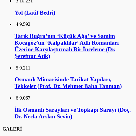
3
10.231
Yol (Latif Bedri)
4
9.592
Tarık Buğra’nın ‘Küçük Ağa’ ve Samim
Kocagöz’ün ‘Kalpaklılar’ Adlı Romanları
Üzerine Karşılaştırmalı Bir İnceleme (Dr.
Şerefnur Atik)
5
9.211
Osmanlı Mimarisinde Tarikat Yapıları,
Tekkeler (Prof. Dr. Mehmet Baha Tanman)
6
9.067
İlk Osmanlı Sarayları ve Topkapı Sarayı (Doç.
Dr. Necla Arslan Sevin)
GALERİ