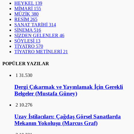
HEYKEL
139
MİMARİ
155
MÜZİK
380
RESİM
265
SANAT TARİHİ
314
SİNEMA
516
SİZDEN GELENLER
46
SÖYLEŞİ
13
TİYATRO
570
TİYATRO METİNLERİ
21
POPÜLER YAZILAR
1
31.530
Dergi Çıkarmak ve Yayınlamak İçin Gerekli
Belgeler (Mustafa Güney)
2
10.276
Uzay İstilacıları: Çağdaş Görsel Sanatlarda
Mekanın Yokoluşu (Marcus Graf)