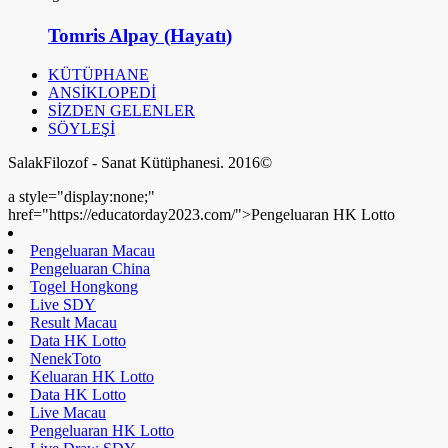
Tomris Alpay (Hayatı)
KÜTÜPHANE
ANSİKLOPEDİ
SİZDEN GELENLER
SÖYLEŞİ
SalakFilozof - Sanat Kütüphanesi. 2016©
a style="display:none;"
href="https://educatorday2023.com/">Pengeluaran HK Lotto
Pengeluaran Macau
Pengeluaran China
Togel Hongkong
Live SDY
Result Macau
Data HK Lotto
NenekToto
Keluaran HK Lotto
Data HK Lotto
Live Macau
Pengeluaran HK Lotto