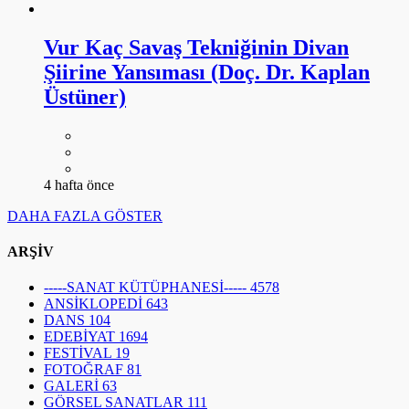
Vur Kaç Savaş Tekniğinin Divan
Şiirine Yansıması (Doç. Dr. Kaplan
Üstüner)
4 hafta önce
DAHA FAZLA GÖSTER
ARŞİV
-----SANAT KÜTÜPHANESİ-----
4578
ANSİKLOPEDİ
643
DANS
104
EDEBİYAT
1694
FESTİVAL
19
FOTOĞRAF
81
GALERİ
63
GÖRSEL SANATLAR
111