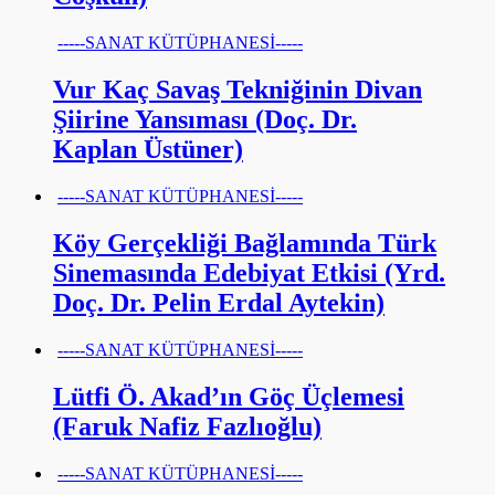
-----SANAT KÜTÜPHANESİ-----
Vur Kaç Savaş Tekniğinin Divan
Şiirine Yansıması (Doç. Dr.
Kaplan Üstüner)
-----SANAT KÜTÜPHANESİ-----
Köy Gerçekliği Bağlamında Türk
Sinemasında Edebiyat Etkisi (Yrd.
Doç. Dr. Pelin Erdal Aytekin)
-----SANAT KÜTÜPHANESİ-----
Lütfi Ö. Akad’ın Göç Üçlemesi
(Faruk Nafiz Fazlıoğlu)
-----SANAT KÜTÜPHANESİ-----