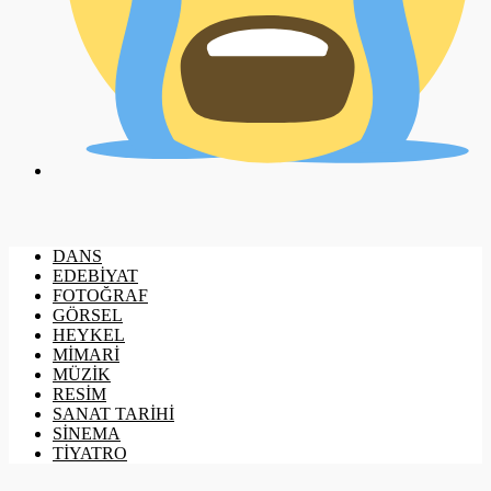
DANS
EDEBİYAT
FOTOĞRAF
GÖRSEL
HEYKEL
MİMARİ
MÜZİK
RESİM
SANAT TARİHİ
SİNEMA
TİYATRO