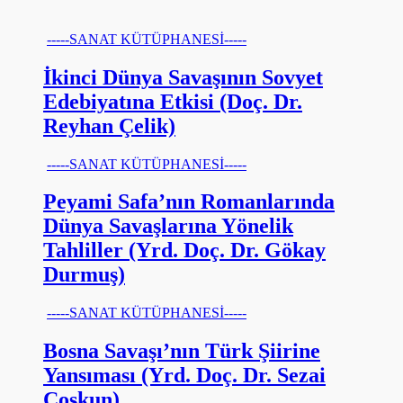
-----SANAT KÜTÜPHANESİ-----
İkinci Dünya Savaşının Sovyet
Edebiyatına Etkisi (Doç. Dr.
Reyhan Çelik)
-----SANAT KÜTÜPHANESİ-----
Peyami Safa’nın Romanlarında
Dünya Savaşlarına Yönelik
Tahliller (Yrd. Doç. Dr. Gökay
Durmuş)
-----SANAT KÜTÜPHANESİ-----
Bosna Savaşı’nın Türk Şiirine
Yansıması (Yrd. Doç. Dr. Sezai
Coşkun)