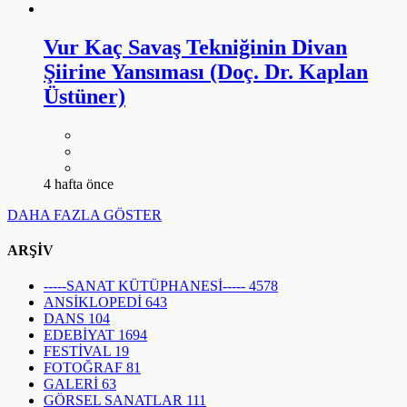
Vur Kaç Savaş Tekniğinin Divan
Şiirine Yansıması (Doç. Dr. Kaplan
Üstüner)
4 hafta önce
DAHA FAZLA GÖSTER
ARŞİV
-----SANAT KÜTÜPHANESİ-----
4578
ANSİKLOPEDİ
643
DANS
104
EDEBİYAT
1694
FESTİVAL
19
FOTOĞRAF
81
GALERİ
63
GÖRSEL SANATLAR
111