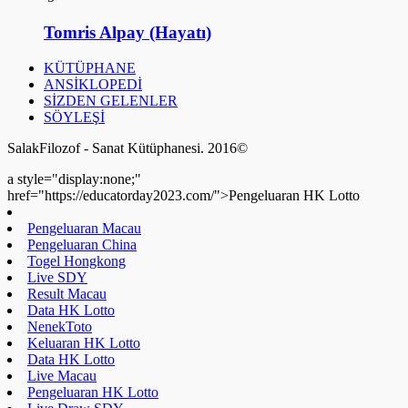
Tomris Alpay (Hayatı)
KÜTÜPHANE
ANSİKLOPEDİ
SİZDEN GELENLER
SÖYLEŞİ
SalakFilozof - Sanat Kütüphanesi. 2016©
a style="display:none;"
href="https://educatorday2023.com/">Pengeluaran HK Lotto
Pengeluaran Macau
Pengeluaran China
Togel Hongkong
Live SDY
Result Macau
Data HK Lotto
NenekToto
Keluaran HK Lotto
Data HK Lotto
Live Macau
Pengeluaran HK Lotto