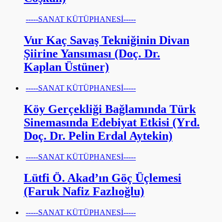
-----SANAT KÜTÜPHANESİ-----
Vur Kaç Savaş Tekniğinin Divan
Şiirine Yansıması (Doç. Dr.
Kaplan Üstüner)
-----SANAT KÜTÜPHANESİ-----
Köy Gerçekliği Bağlamında Türk
Sinemasında Edebiyat Etkisi (Yrd.
Doç. Dr. Pelin Erdal Aytekin)
-----SANAT KÜTÜPHANESİ-----
Lütfi Ö. Akad’ın Göç Üçlemesi
(Faruk Nafiz Fazlıoğlu)
-----SANAT KÜTÜPHANESİ-----