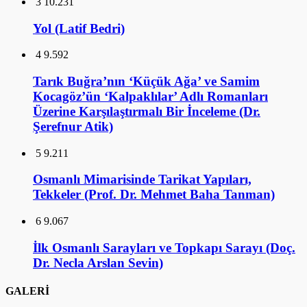
3
10.231
Yol (Latif Bedri)
4
9.592
Tarık Buğra’nın ‘Küçük Ağa’ ve Samim
Kocagöz’ün ‘Kalpaklılar’ Adlı Romanları
Üzerine Karşılaştırmalı Bir İnceleme (Dr.
Şerefnur Atik)
5
9.211
Osmanlı Mimarisinde Tarikat Yapıları,
Tekkeler (Prof. Dr. Mehmet Baha Tanman)
6
9.067
İlk Osmanlı Sarayları ve Topkapı Sarayı (Doç.
Dr. Necla Arslan Sevin)
GALERİ