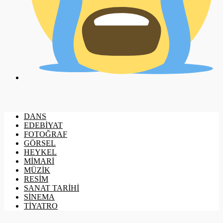
DANS
EDEBİYAT
FOTOĞRAF
GÖRSEL
HEYKEL
MİMARİ
MÜZİK
RESİM
SANAT TARİHİ
SİNEMA
TİYATRO