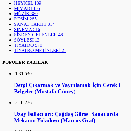
HEYKEL
139
MİMARİ
155
MÜZİK
380
RESİM
265
SANAT TARİHİ
314
SİNEMA
516
SİZDEN GELENLER
46
SÖYLEŞİ
13
TİYATRO
570
TİYATRO METİNLERİ
21
POPÜLER YAZILAR
1
31.530
Dergi Çıkarmak ve Yayınlamak İçin Gerekli
Belgeler (Mustafa Güney)
2
10.276
Uzay İstilacıları: Çağdaş Görsel Sanatlarda
Mekanın Yokoluşu (Marcus Graf)