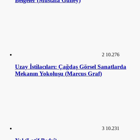
Belgeler (Mustafa Güney)
2
10.276
Uzay İstilacıları: Çağdaş Görsel Sanatlarda
Mekanın Yokoluşu (Marcus Graf)
3
10.231