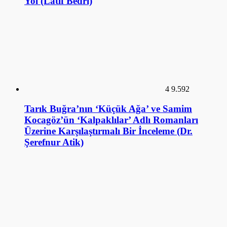
Yol (Latif Bedri)
4
9.592
Tarık Buğra’nın ‘Küçük Ağa’ ve Samim
Kocagöz’ün ‘Kalpaklılar’ Adlı Romanları
Üzerine Karşılaştırmalı Bir İnceleme (Dr.
Şerefnur Atik)