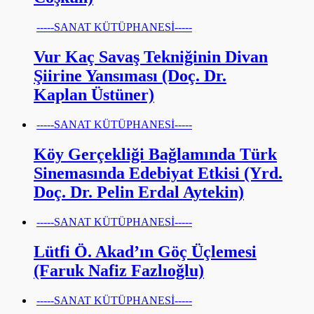
-----SANAT KÜTÜPHANESİ-----
Vur Kaç Savaş Tekniğinin Divan
Şiirine Yansıması (Doç. Dr.
Kaplan Üstüner)
-----SANAT KÜTÜPHANESİ-----
Köy Gerçekliği Bağlamında Türk
Sinemasında Edebiyat Etkisi (Yrd.
Doç. Dr. Pelin Erdal Aytekin)
-----SANAT KÜTÜPHANESİ-----
Lütfi Ö. Akad’ın Göç Üçlemesi
(Faruk Nafiz Fazlıoğlu)
-----SANAT KÜTÜPHANESİ-----