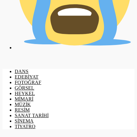
DANS
EDEBİYAT
FOTOĞRAF
GÖRSEL
HEYKEL
MİMARİ
MÜZİK
RESİM
SANAT TARİHİ
SİNEMA
TİYATRO