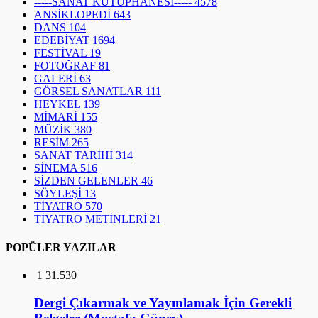
-----SANAT KÜTÜPHANESİ-----
4578
ANSİKLOPEDİ
643
DANS
104
EDEBİYAT
1694
FESTİVAL
19
FOTOĞRAF
81
GALERİ
63
GÖRSEL SANATLAR
111
HEYKEL
139
MİMARİ
155
MÜZİK
380
RESİM
265
SANAT TARİHİ
314
SİNEMA
516
SİZDEN GELENLER
46
SÖYLEŞİ
13
TİYATRO
570
TİYATRO METİNLERİ
21
POPÜLER YAZILAR
1
31.530
Dergi Çıkarmak ve Yayınlamak İçin Gerekli