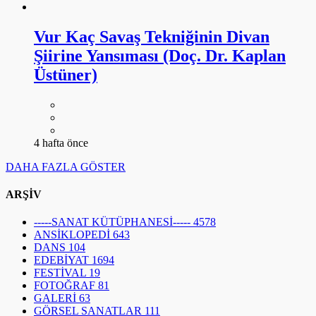
Vur Kaç Savaş Tekniğinin Divan
Şiirine Yansıması (Doç. Dr. Kaplan
Üstüner)
4 hafta önce
DAHA FAZLA GÖSTER
ARŞİV
-----SANAT KÜTÜPHANESİ-----
4578
ANSİKLOPEDİ
643
DANS
104
EDEBİYAT
1694
FESTİVAL
19
FOTOĞRAF
81
GALERİ
63
GÖRSEL SANATLAR
111