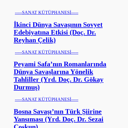
-----SANAT KÜTÜPHANESİ-----
İkinci Dünya Savaşının Sovyet
Edebiyatına Etkisi (Doç. Dr.
Reyhan Çelik)
-----SANAT KÜTÜPHANESİ-----
Peyami Safa’nın Romanlarında
Dünya Savaşlarına Yönelik
Tahliller (Yrd. Doç. Dr. Gökay
Durmuş)
-----SANAT KÜTÜPHANESİ-----
Bosna Savaşı’nın Türk Şiirine
Yansıması (Yrd. Doç. Dr. Sezai
Coşkun)