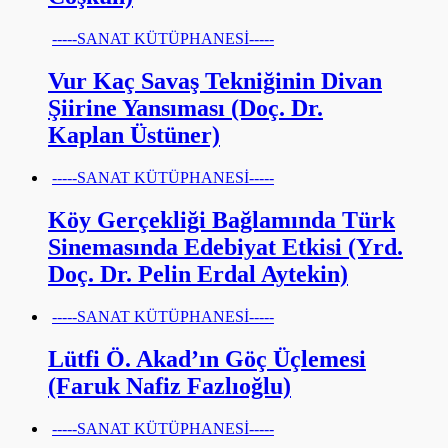
-----SANAT KÜTÜPHANESİ-----
Vur Kaç Savaş Tekniğinin Divan
Şiirine Yansıması (Doç. Dr.
Kaplan Üstüner)
-----SANAT KÜTÜPHANESİ-----
Köy Gerçekliği Bağlamında Türk
Sinemasında Edebiyat Etkisi (Yrd.
Doç. Dr. Pelin Erdal Aytekin)
-----SANAT KÜTÜPHANESİ-----
Lütfi Ö. Akad’ın Göç Üçlemesi
(Faruk Nafiz Fazlıoğlu)
-----SANAT KÜTÜPHANESİ-----