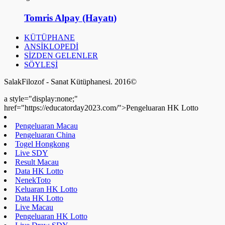
Tomris Alpay (Hayatı)
KÜTÜPHANE
ANSİKLOPEDİ
SİZDEN GELENLER
SÖYLEŞİ
SalakFilozof - Sanat Kütüphanesi. 2016©
a style="display:none;"
href="https://educatorday2023.com/">Pengeluaran HK Lotto
Pengeluaran Macau
Pengeluaran China
Togel Hongkong
Live SDY
Result Macau
Data HK Lotto
NenekToto
Keluaran HK Lotto
Data HK Lotto
Live Macau
Pengeluaran HK Lotto