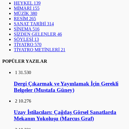
HEYKEL
139
MİMARİ
155
MÜZİK
380
RESİM
265
SANAT TARİHİ
314
SİNEMA
516
SİZDEN GELENLER
46
SÖYLEŞİ
13
TİYATRO
570
TİYATRO METİNLERİ
21
POPÜLER YAZILAR
1
31.530
Dergi Çıkarmak ve Yayınlamak İçin Gerekli
Belgeler (Mustafa Güney)
2
10.276
Uzay İstilacıları: Çağdaş Görsel Sanatlarda
Mekanın Yokoluşu (Marcus Graf)