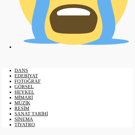
DANS
EDEBİYAT
FOTOĞRAF
GÖRSEL
HEYKEL
MİMARİ
MÜZİK
RESİM
SANAT TARİHİ
SİNEMA
TİYATRO