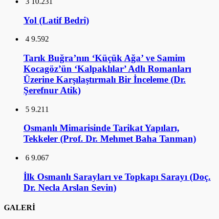
3
10.231
Yol (Latif Bedri)
4
9.592
Tarık Buğra’nın ‘Küçük Ağa’ ve Samim
Kocagöz’ün ‘Kalpaklılar’ Adlı Romanları
Üzerine Karşılaştırmalı Bir İnceleme (Dr.
Şerefnur Atik)
5
9.211
Osmanlı Mimarisinde Tarikat Yapıları,
Tekkeler (Prof. Dr. Mehmet Baha Tanman)
6
9.067
İlk Osmanlı Sarayları ve Topkapı Sarayı (Doç.
Dr. Necla Arslan Sevin)
GALERİ