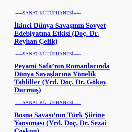
-----SANAT KÜTÜPHANESİ-----
İkinci Dünya Savaşının Sovyet
Edebiyatına Etkisi (Doç. Dr.
Reyhan Çelik)
-----SANAT KÜTÜPHANESİ-----
Peyami Safa’nın Romanlarında
Dünya Savaşlarına Yönelik
Tahliller (Yrd. Doç. Dr. Gökay
Durmuş)
-----SANAT KÜTÜPHANESİ-----
Bosna Savaşı’nın Türk Şiirine
Yansıması (Yrd. Doç. Dr. Sezai
Coşkun)