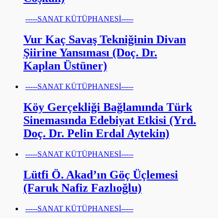
-----SANAT KÜTÜPHANESİ-----
Vur Kaç Savaş Tekniğinin Divan
Şiirine Yansıması (Doç. Dr.
Kaplan Üstüner)
-----SANAT KÜTÜPHANESİ-----
Köy Gerçekliği Bağlamında Türk
Sinemasında Edebiyat Etkisi (Yrd.
Doç. Dr. Pelin Erdal Aytekin)
-----SANAT KÜTÜPHANESİ-----
Lütfi Ö. Akad’ın Göç Üçlemesi
(Faruk Nafiz Fazlıoğlu)
-----SANAT KÜTÜPHANESİ-----