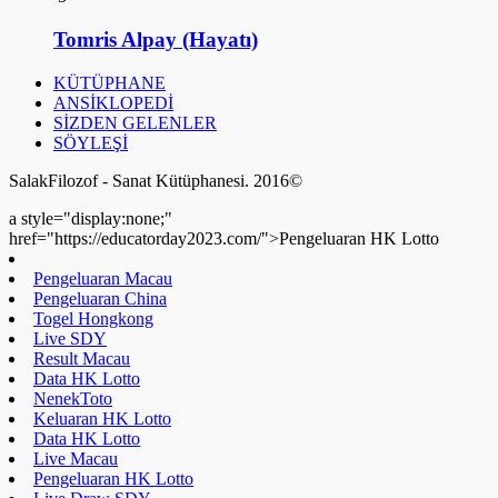
Tomris Alpay (Hayatı)
KÜTÜPHANE
ANSİKLOPEDİ
SİZDEN GELENLER
SÖYLEŞİ
SalakFilozof - Sanat Kütüphanesi. 2016©
a style="display:none;"
href="https://educatorday2023.com/">Pengeluaran HK Lotto
Pengeluaran Macau
Pengeluaran China
Togel Hongkong
Live SDY
Result Macau
Data HK Lotto
NenekToto
Keluaran HK Lotto
Data HK Lotto
Live Macau
Pengeluaran HK Lotto