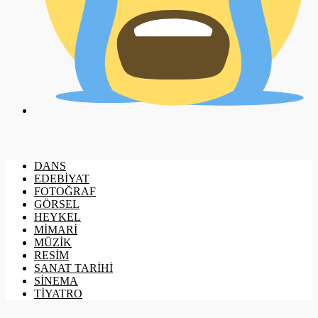
DANS
EDEBİYAT
FOTOĞRAF
GÖRSEL
HEYKEL
MİMARİ
MÜZİK
RESİM
SANAT TARİHİ
SİNEMA
TİYATRO