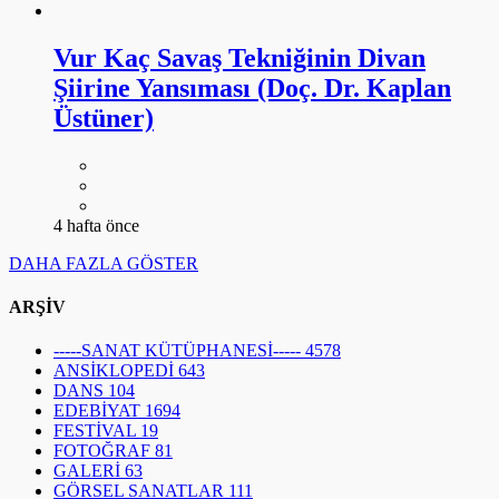
Vur Kaç Savaş Tekniğinin Divan
Şiirine Yansıması (Doç. Dr. Kaplan
Üstüner)
4 hafta önce
DAHA FAZLA GÖSTER
ARŞİV
-----SANAT KÜTÜPHANESİ-----
4578
ANSİKLOPEDİ
643
DANS
104
EDEBİYAT
1694
FESTİVAL
19
FOTOĞRAF
81
GALERİ
63
GÖRSEL SANATLAR
111