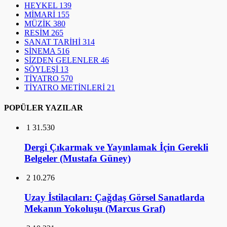
HEYKEL
139
MİMARİ
155
MÜZİK
380
RESİM
265
SANAT TARİHİ
314
SİNEMA
516
SİZDEN GELENLER
46
SÖYLEŞİ
13
TİYATRO
570
TİYATRO METİNLERİ
21
POPÜLER YAZILAR
1
31.530
Dergi Çıkarmak ve Yayınlamak İçin Gerekli
Belgeler (Mustafa Güney)
2
10.276
Uzay İstilacıları: Çağdaş Görsel Sanatlarda
Mekanın Yokoluşu (Marcus Graf)