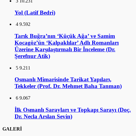
3
10.231
Yol (Latif Bedri)
4
9.592
Tarık Buğra’nın ‘Küçük Ağa’ ve Samim
Kocagöz’ün ‘Kalpaklılar’ Adlı Romanları
Üzerine Karşılaştırmalı Bir İnceleme (Dr.
Şerefnur Atik)
5
9.211
Osmanlı Mimarisinde Tarikat Yapıları,
Tekkeler (Prof. Dr. Mehmet Baha Tanman)
6
9.067
İlk Osmanlı Sarayları ve Topkapı Sarayı (Doç.
Dr. Necla Arslan Sevin)
GALERİ