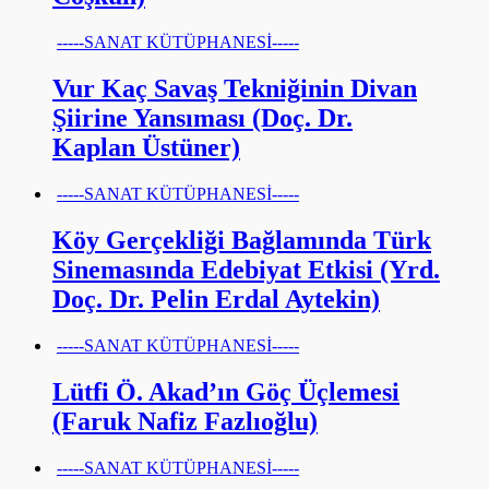
-----SANAT KÜTÜPHANESİ-----
Vur Kaç Savaş Tekniğinin Divan
Şiirine Yansıması (Doç. Dr.
Kaplan Üstüner)
-----SANAT KÜTÜPHANESİ-----
Köy Gerçekliği Bağlamında Türk
Sinemasında Edebiyat Etkisi (Yrd.
Doç. Dr. Pelin Erdal Aytekin)
-----SANAT KÜTÜPHANESİ-----
Lütfi Ö. Akad’ın Göç Üçlemesi
(Faruk Nafiz Fazlıoğlu)
-----SANAT KÜTÜPHANESİ-----