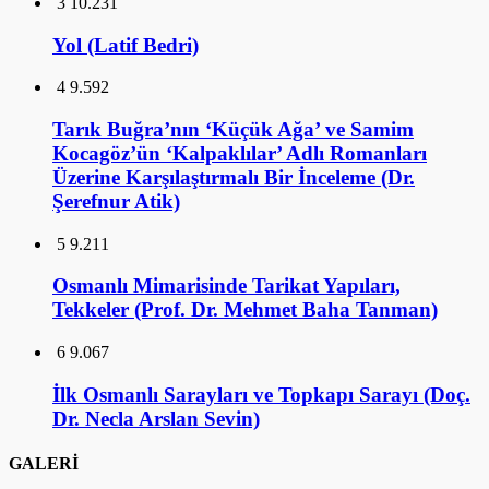
3
10.231
Yol (Latif Bedri)
4
9.592
Tarık Buğra’nın ‘Küçük Ağa’ ve Samim
Kocagöz’ün ‘Kalpaklılar’ Adlı Romanları
Üzerine Karşılaştırmalı Bir İnceleme (Dr.
Şerefnur Atik)
5
9.211
Osmanlı Mimarisinde Tarikat Yapıları,
Tekkeler (Prof. Dr. Mehmet Baha Tanman)
6
9.067
İlk Osmanlı Sarayları ve Topkapı Sarayı (Doç.
Dr. Necla Arslan Sevin)
GALERİ