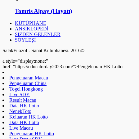
Tomris Alpay (Hayatı)
KÜTÜPHANE
ANSİKLOPEDİ
SİZDEN GELENLER
SÖYLEŞİ
SalakFilozof - Sanat Kütüphanesi. 2016©
a style="display:none;"
href="https://educatorday2023.com/">Pengeluaran HK Lotto
Pengeluaran Macau
Pengeluaran China
Togel Hongkong
Live SDY
Result Macau
Data HK Lotto
NenekToto
Keluaran HK Lotto
Data HK Lotto
Live Macau
Pengeluaran HK Lotto