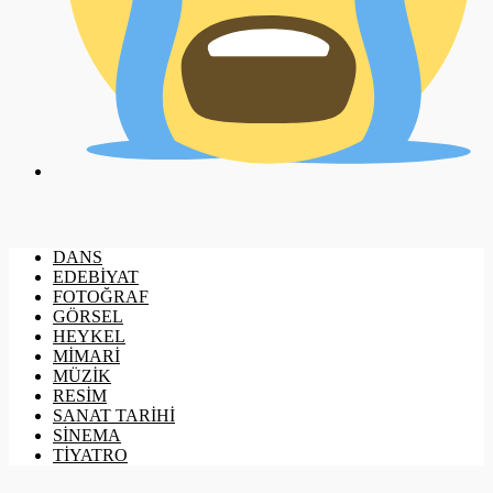
DANS
EDEBİYAT
FOTOĞRAF
GÖRSEL
HEYKEL
MİMARİ
MÜZİK
RESİM
SANAT TARİHİ
SİNEMA
TİYATRO