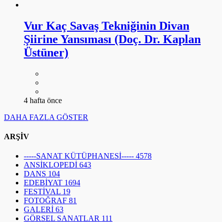
Vur Kaç Savaş Tekniğinin Divan
Şiirine Yansıması (Doç. Dr. Kaplan
Üstüner)
4 hafta önce
DAHA FAZLA GÖSTER
ARŞİV
-----SANAT KÜTÜPHANESİ-----
4578
ANSİKLOPEDİ
643
DANS
104
EDEBİYAT
1694
FESTİVAL
19
FOTOĞRAF
81
GALERİ
63
GÖRSEL SANATLAR
111