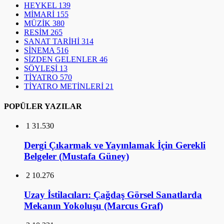
HEYKEL
139
MİMARİ
155
MÜZİK
380
RESİM
265
SANAT TARİHİ
314
SİNEMA
516
SİZDEN GELENLER
46
SÖYLEŞİ
13
TİYATRO
570
TİYATRO METİNLERİ
21
POPÜLER YAZILAR
1
31.530
Dergi Çıkarmak ve Yayınlamak İçin Gerekli
Belgeler (Mustafa Güney)
2
10.276
Uzay İstilacıları: Çağdaş Görsel Sanatlarda
Mekanın Yokoluşu (Marcus Graf)