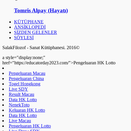
Tomris Alpay (Hayatı)
KÜTÜPHANE
ANSİKLOPEDİ
SİZDEN GELENLER
SÖYLEŞİ
SalakFilozof - Sanat Kütüphanesi. 2016©
a style="display:none;"
href="https://educatorday2023.com/">Pengeluaran HK Lotto
Pengeluaran Macau
Pengeluaran China
Togel Hongkong
Live SDY
Result Macau
Data HK Lotto
NenekToto
Keluaran HK Lotto
Data HK Lotto
Live Macau
Pengeluaran HK Lotto