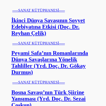
-----SANAT KÜTÜPHANESİ-----
İkinci Dünya Savaşının Sovyet
Edebiyatına Etkisi (Doç. Dr.
Reyhan Çelik)
-----SANAT KÜTÜPHANESİ-----
Peyami Safa’nın Romanlarında
Dünya Savaşlarına Yönelik
Tahliller (Yrd. Doç. Dr. Gökay
Durmuş)
-----SANAT KÜTÜPHANESİ-----
Bosna Savaşı’nın Türk Şiirine
Yansıması (Yrd. Doç. Dr. Sezai
Coşkun)