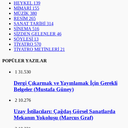
HEYKEL
139
MİMARİ
155
MÜZİK
380
RESİM
265
SANAT TARİHİ
314
SİNEMA
516
SİZDEN GELENLER
46
SÖYLEŞİ
13
TİYATRO
570
TİYATRO METİNLERİ
21
POPÜLER YAZILAR
1
31.530
Dergi Çıkarmak ve Yayınlamak İçin Gerekli
Belgeler (Mustafa Güney)
2
10.276
Uzay İstilacıları: Çağdaş Görsel Sanatlarda
Mekanın Yokoluşu (Marcus Graf)