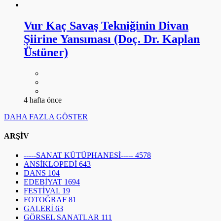
Vur Kaç Savaş Tekniğinin Divan
Şiirine Yansıması (Doç. Dr. Kaplan
Üstüner)
4 hafta önce
DAHA FAZLA GÖSTER
ARŞİV
-----SANAT KÜTÜPHANESİ-----
4578
ANSİKLOPEDİ
643
DANS
104
EDEBİYAT
1694
FESTİVAL
19
FOTOĞRAF
81
GALERİ
63
GÖRSEL SANATLAR
111