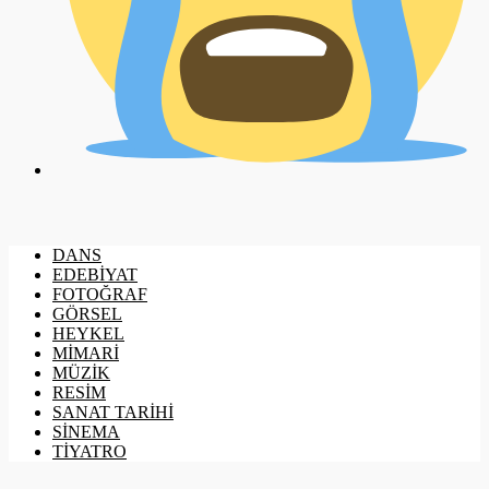
DANS
EDEBİYAT
FOTOĞRAF
GÖRSEL
HEYKEL
MİMARİ
MÜZİK
RESİM
SANAT TARİHİ
SİNEMA
TİYATRO