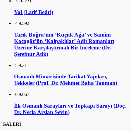
3
10.231
Yol (Latif Bedri)
4
9.592
Tarık Buğra’nın ‘Küçük Ağa’ ve Samim
Kocagöz’ün ‘Kalpaklılar’ Adlı Romanları
Üzerine Karşılaştırmalı Bir İnceleme (Dr.
Şerefnur Atik)
5
9.211
Osmanlı Mimarisinde Tarikat Yapıları,
Tekkeler (Prof. Dr. Mehmet Baha Tanman)
6
9.067
İlk Osmanlı Sarayları ve Topkapı Sarayı (Doç.
Dr. Necla Arslan Sevin)
GALERİ