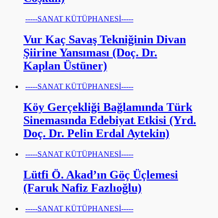
-----SANAT KÜTÜPHANESİ-----
Vur Kaç Savaş Tekniğinin Divan
Şiirine Yansıması (Doç. Dr.
Kaplan Üstüner)
-----SANAT KÜTÜPHANESİ-----
Köy Gerçekliği Bağlamında Türk
Sinemasında Edebiyat Etkisi (Yrd.
Doç. Dr. Pelin Erdal Aytekin)
-----SANAT KÜTÜPHANESİ-----
Lütfi Ö. Akad’ın Göç Üçlemesi
(Faruk Nafiz Fazlıoğlu)
-----SANAT KÜTÜPHANESİ-----