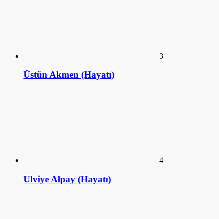
Tomris Alpay (Hayatı)
KÜTÜPHANE
ANSİKLOPEDİ
SİZDEN GELENLER
SÖYLEŞİ
SalakFilozof - Sanat Kütüphanesi. 2016©
a style="display:none;"
href="https://educatorday2023.com/">Pengeluaran HK Lotto
Pengeluaran Macau
Pengeluaran China
Togel Hongkong
Live SDY
Result Macau
Data HK Lotto
NenekToto
Keluaran HK Lotto
Data HK Lotto
Live Macau
Pengeluaran HK Lotto