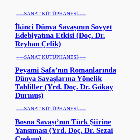
-----SANAT KÜTÜPHANESİ-----
İkinci Dünya Savaşının Sovyet
Edebiyatına Etkisi (Doç. Dr.
Reyhan Çelik)
-----SANAT KÜTÜPHANESİ-----
Peyami Safa’nın Romanlarında
Dünya Savaşlarına Yönelik
Tahliller (Yrd. Doç. Dr. Gökay
Durmuş)
-----SANAT KÜTÜPHANESİ-----
Bosna Savaşı’nın Türk Şiirine
Yansıması (Yrd. Doç. Dr. Sezai
Coşkun)