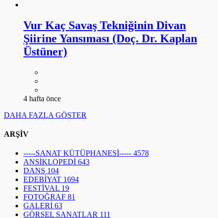
Vur Kaç Savaş Tekniğinin Divan
Şiirine Yansıması (Doç. Dr. Kaplan
Üstüner)
4 hafta önce
DAHA FAZLA GÖSTER
ARŞİV
-----SANAT KÜTÜPHANESİ-----
4578
ANSİKLOPEDİ
643
DANS
104
EDEBİYAT
1694
FESTİVAL
19
FOTOĞRAF
81
GALERİ
63
GÖRSEL SANATLAR
111