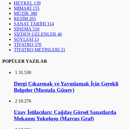
HEYKEL
139
MİMARİ
155
MÜZİK
380
RESİM
265
SANAT TARİHİ
314
SİNEMA
516
SİZDEN GELENLER
46
SÖYLEŞİ
13
TİYATRO
570
TİYATRO METİNLERİ
21
POPÜLER YAZILAR
1
31.530
Dergi Çıkarmak ve Yayınlamak İçin Gerekli
Belgeler (Mustafa Güney)
2
10.276
Uzay İstilacıları: Çağdaş Görsel Sanatlarda
Mekanın Yokoluşu (Marcus Graf)