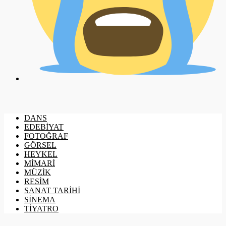
DANS
EDEBİYAT
FOTOĞRAF
GÖRSEL
HEYKEL
MİMARİ
MÜZİK
RESİM
SANAT TARİHİ
SİNEMA
TİYATRO