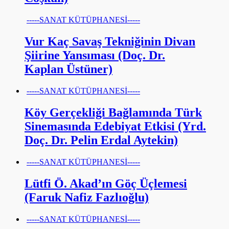
-----SANAT KÜTÜPHANESİ-----
Vur Kaç Savaş Tekniğinin Divan
Şiirine Yansıması (Doç. Dr.
Kaplan Üstüner)
-----SANAT KÜTÜPHANESİ-----
Köy Gerçekliği Bağlamında Türk
Sinemasında Edebiyat Etkisi (Yrd.
Doç. Dr. Pelin Erdal Aytekin)
-----SANAT KÜTÜPHANESİ-----
Lütfi Ö. Akad’ın Göç Üçlemesi
(Faruk Nafiz Fazlıoğlu)
-----SANAT KÜTÜPHANESİ-----