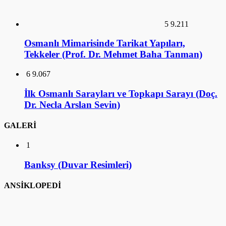
5
9.211
Osmanlı Mimarisinde Tarikat Yapıları,
Tekkeler (Prof. Dr. Mehmet Baha Tanman)
6
9.067
İlk Osmanlı Sarayları ve Topkapı Sarayı (Doç.
Dr. Necla Arslan Sevin)
GALERİ
1
Banksy (Duvar Resimleri)
ANSİKLOPEDİ
1
Ankara Mustafa Rahmi Koç Müzesi