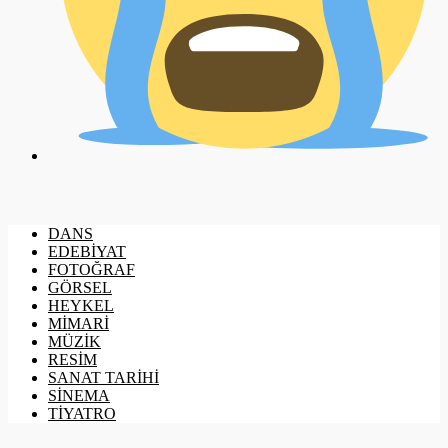
DANS
EDEBİYAT
FOTOĞRAF
GÖRSEL
HEYKEL
MİMARİ
MÜZİK
RESİM
SANAT TARİHİ
SİNEMA
TİYATRO