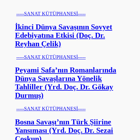
-----SANAT KÜTÜPHANESİ-----
İkinci Dünya Savaşının Sovyet
Edebiyatına Etkisi (Doç. Dr.
Reyhan Çelik)
-----SANAT KÜTÜPHANESİ-----
Peyami Safa’nın Romanlarında
Dünya Savaşlarına Yönelik
Tahliller (Yrd. Doç. Dr. Gökay
Durmuş)
-----SANAT KÜTÜPHANESİ-----
Bosna Savaşı’nın Türk Şiirine
Yansıması (Yrd. Doç. Dr. Sezai
Coşkun)