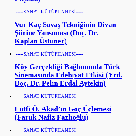
-----SANAT KÜTÜPHANESİ-----
Vur Kaç Savaş Tekniğinin Divan
Şiirine Yansıması (Doç. Dr.
Kaplan Üstüner)
-----SANAT KÜTÜPHANESİ-----
Köy Gerçekliği Bağlamında Türk
Sinemasında Edebiyat Etkisi (Yrd.
Doç. Dr. Pelin Erdal Aytekin)
-----SANAT KÜTÜPHANESİ-----
Lütfi Ö. Akad’ın Göç Üçlemesi
(Faruk Nafiz Fazlıoğlu)
-----SANAT KÜTÜPHANESİ-----