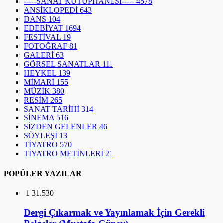
-----SANAT KÜTÜPHANESİ-----
4578
ANSİKLOPEDİ
643
DANS
104
EDEBİYAT
1694
FESTİVAL
19
FOTOĞRAF
81
GALERİ
63
GÖRSEL SANATLAR
111
HEYKEL
139
MİMARİ
155
MÜZİK
380
RESİM
265
SANAT TARİHİ
314
SİNEMA
516
SİZDEN GELENLER
46
SÖYLEŞİ
13
TİYATRO
570
TİYATRO METİNLERİ
21
POPÜLER YAZILAR
1
31.530
Dergi Çıkarmak ve Yayınlamak İçin Gerekli