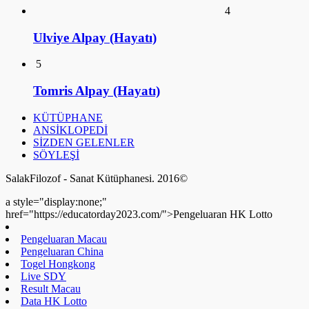
KÜTÜPHANE
ANSİKLOPEDİ
SİZDEN GELENLER
SÖYLEŞİ
SalakFilozof - Sanat Kütüphanesi. 2016©
a style="display:none;"
href="https://educatorday2023.com/">Pengeluaran HK Lotto
Pengeluaran Macau
Pengeluaran China
Togel Hongkong
Live SDY
Result Macau
Data HK Lotto
NenekToto
Keluaran HK Lotto
Data HK Lotto
Live Macau
Pengeluaran HK Lotto
Live Draw SDY
Pengeluaran HK Lotto
Data HK Lotto