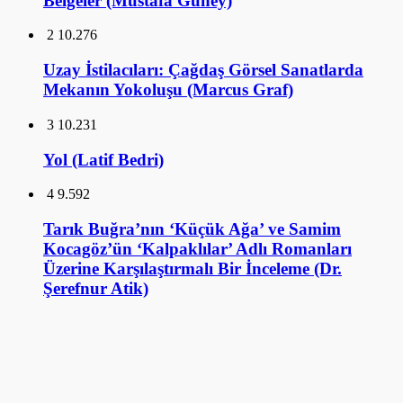
Belgeler (Mustafa Güney)
2
10.276
Uzay İstilacıları: Çağdaş Görsel Sanatlarda
Mekanın Yokoluşu (Marcus Graf)
3
10.231
Yol (Latif Bedri)
4
9.592
Tarık Buğra’nın ‘Küçük Ağa’ ve Samim
Kocagöz’ün ‘Kalpaklılar’ Adlı Romanları
Üzerine Karşılaştırmalı Bir İnceleme (Dr.
Şerefnur Atik)