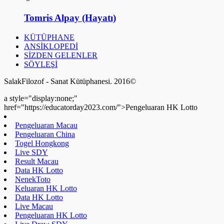
Tomris Alpay (Hayatı)
KÜTÜPHANE
ANSİKLOPEDİ
SİZDEN GELENLER
SÖYLEŞİ
SalakFilozof - Sanat Kütüphanesi. 2016©
a style="display:none;"
href="https://educatorday2023.com/">Pengeluaran HK Lotto
Pengeluaran Macau
Pengeluaran China
Togel Hongkong
Live SDY
Result Macau
Data HK Lotto
NenekToto
Keluaran HK Lotto
Data HK Lotto
Live Macau
Pengeluaran HK Lotto