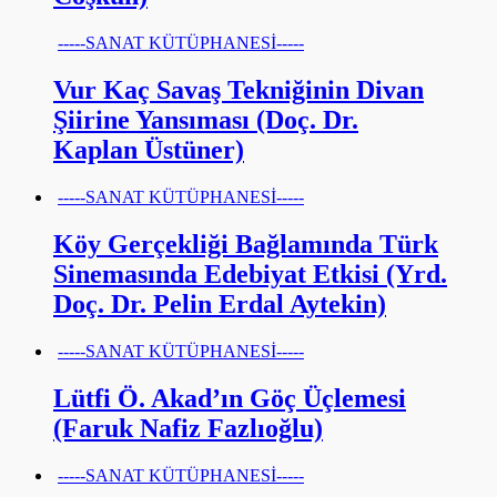
-----SANAT KÜTÜPHANESİ-----
Vur Kaç Savaş Tekniğinin Divan
Şiirine Yansıması (Doç. Dr.
Kaplan Üstüner)
-----SANAT KÜTÜPHANESİ-----
Köy Gerçekliği Bağlamında Türk
Sinemasında Edebiyat Etkisi (Yrd.
Doç. Dr. Pelin Erdal Aytekin)
-----SANAT KÜTÜPHANESİ-----
Lütfi Ö. Akad’ın Göç Üçlemesi
(Faruk Nafiz Fazlıoğlu)
-----SANAT KÜTÜPHANESİ-----