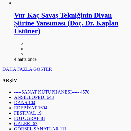
Vur Kaç Savaş Tekniğinin Divan
Şiirine Yansıması (Doç. Dr. Kaplan
Üstüner)
4 hafta önce
DAHA FAZLA GÖSTER
ARŞİV
-----SANAT KÜTÜPHANESİ-----
4578
ANSİKLOPEDİ
643
DANS
104
EDEBİYAT
1694
FESTİVAL
19
FOTOĞRAF
81
GALERİ
63
GÖRSEL SANATLAR
111