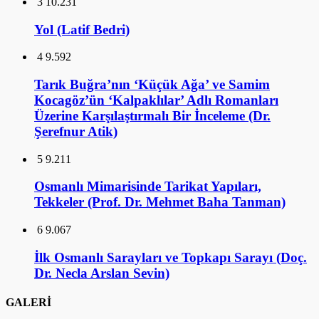
3
10.231
Yol (Latif Bedri)
4
9.592
Tarık Buğra’nın ‘Küçük Ağa’ ve Samim
Kocagöz’ün ‘Kalpaklılar’ Adlı Romanları
Üzerine Karşılaştırmalı Bir İnceleme (Dr.
Şerefnur Atik)
5
9.211
Osmanlı Mimarisinde Tarikat Yapıları,
Tekkeler (Prof. Dr. Mehmet Baha Tanman)
6
9.067
İlk Osmanlı Sarayları ve Topkapı Sarayı (Doç.
Dr. Necla Arslan Sevin)
GALERİ