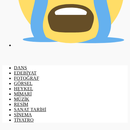
DANS
EDEBİYAT
FOTOĞRAF
GÖRSEL
HEYKEL
MİMARİ
MÜZİK
RESİM
SANAT TARİHİ
SİNEMA
TİYATRO