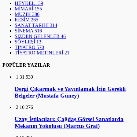
HEYKEL
139
MİMARİ
155
MÜZİK
380
RESİM
265
SANAT TARİHİ
314
SİNEMA
516
SİZDEN GELENLER
46
SÖYLEŞİ
13
TİYATRO
570
TİYATRO METİNLERİ
21
POPÜLER YAZILAR
1
31.530
Dergi Çıkarmak ve Yayınlamak İçin Gerekli
Belgeler (Mustafa Güney)
2
10.276
Uzay İstilacıları: Çağdaş Görsel Sanatlarda
Mekanın Yokoluşu (Marcus Graf)