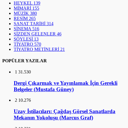
HEYKEL
139
MİMARİ
155
MÜZİK
380
RESİM
265
SANAT TARİHİ
314
SİNEMA
516
SİZDEN GELENLER
46
SÖYLEŞİ
13
TİYATRO
570
TİYATRO METİNLERİ
21
POPÜLER YAZILAR
1
31.530
Dergi Çıkarmak ve Yayınlamak İçin Gerekli
Belgeler (Mustafa Güney)
2
10.276
Uzay İstilacıları: Çağdaş Görsel Sanatlarda
Mekanın Yokoluşu (Marcus Graf)