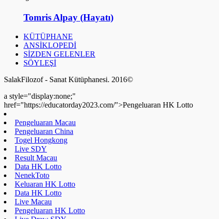
Tomris Alpay (Hayatı)
KÜTÜPHANE
ANSİKLOPEDİ
SİZDEN GELENLER
SÖYLEŞİ
SalakFilozof - Sanat Kütüphanesi. 2016©
a style="display:none;"
href="https://educatorday2023.com/">Pengeluaran HK Lotto
Pengeluaran Macau
Pengeluaran China
Togel Hongkong
Live SDY
Result Macau
Data HK Lotto
NenekToto
Keluaran HK Lotto
Data HK Lotto
Live Macau
Pengeluaran HK Lotto