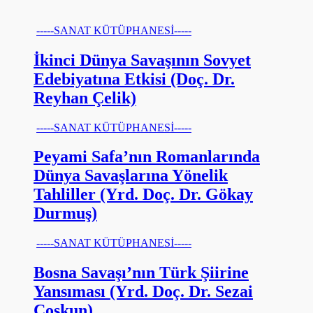
-----SANAT KÜTÜPHANESİ-----
İkinci Dünya Savaşının Sovyet
Edebiyatına Etkisi (Doç. Dr.
Reyhan Çelik)
-----SANAT KÜTÜPHANESİ-----
Peyami Safa’nın Romanlarında
Dünya Savaşlarına Yönelik
Tahliller (Yrd. Doç. Dr. Gökay
Durmuş)
-----SANAT KÜTÜPHANESİ-----
Bosna Savaşı’nın Türk Şiirine
Yansıması (Yrd. Doç. Dr. Sezai
Coşkun)