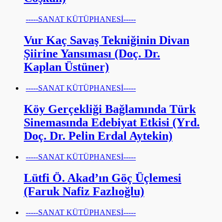
-----SANAT KÜTÜPHANESİ-----
Vur Kaç Savaş Tekniğinin Divan
Şiirine Yansıması (Doç. Dr.
Kaplan Üstüner)
-----SANAT KÜTÜPHANESİ-----
Köy Gerçekliği Bağlamında Türk
Sinemasında Edebiyat Etkisi (Yrd.
Doç. Dr. Pelin Erdal Aytekin)
-----SANAT KÜTÜPHANESİ-----
Lütfi Ö. Akad’ın Göç Üçlemesi
(Faruk Nafiz Fazlıoğlu)
-----SANAT KÜTÜPHANESİ-----