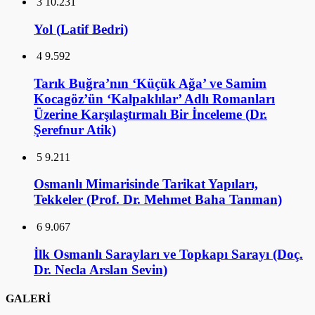
3
10.231
Yol (Latif Bedri)
4
9.592
Tarık Buğra’nın ‘Küçük Ağa’ ve Samim
Kocagöz’ün ‘Kalpaklılar’ Adlı Romanları
Üzerine Karşılaştırmalı Bir İnceleme (Dr.
Şerefnur Atik)
5
9.211
Osmanlı Mimarisinde Tarikat Yapıları,
Tekkeler (Prof. Dr. Mehmet Baha Tanman)
6
9.067
İlk Osmanlı Sarayları ve Topkapı Sarayı (Doç.
Dr. Necla Arslan Sevin)
GALERİ