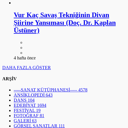
Vur Kaç Savaş Tekniğinin Divan
Şiirine Yansıması (Doç. Dr. Kaplan
Üstüner)
4 hafta önce
DAHA FAZLA GÖSTER
ARŞİV
-----SANAT KÜTÜPHANESİ-----
4578
ANSİKLOPEDİ
643
DANS
104
EDEBİYAT
1694
FESTİVAL
19
FOTOĞRAF
81
GALERİ
63
GÖRSEL SANATLAR
111