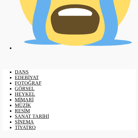
DANS
EDEBİYAT
FOTOĞRAF
GÖRSEL
HEYKEL
MİMARİ
MÜZİK
RESİM
SANAT TARİHİ
SİNEMA
TİYATRO