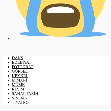
DANS
EDEBİYAT
FOTOĞRAF
GÖRSEL
HEYKEL
MİMARİ
MÜZİK
RESİM
SANAT TARİHİ
SİNEMA
TİYATRO