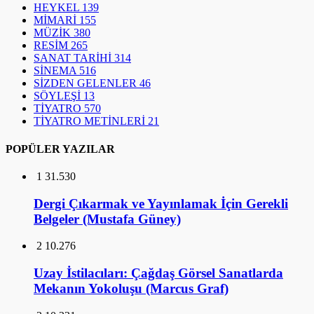
HEYKEL
139
MİMARİ
155
MÜZİK
380
RESİM
265
SANAT TARİHİ
314
SİNEMA
516
SİZDEN GELENLER
46
SÖYLEŞİ
13
TİYATRO
570
TİYATRO METİNLERİ
21
POPÜLER YAZILAR
1
31.530
Dergi Çıkarmak ve Yayınlamak İçin Gerekli
Belgeler (Mustafa Güney)
2
10.276
Uzay İstilacıları: Çağdaş Görsel Sanatlarda
Mekanın Yokoluşu (Marcus Graf)