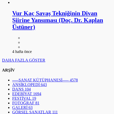
Vur Kaç Savaş Tekniğinin Divan
Şiirine Yansıması (Doç. Dr. Kaplan
Üstüner)
4 hafta önce
DAHA FAZLA GÖSTER
ARŞİV
-----SANAT KÜTÜPHANESİ-----
4578
ANSİKLOPEDİ
643
DANS
104
EDEBİYAT
1694
FESTİVAL
19
FOTOĞRAF
81
GALERİ
63
GÖRSEL SANATLAR
111