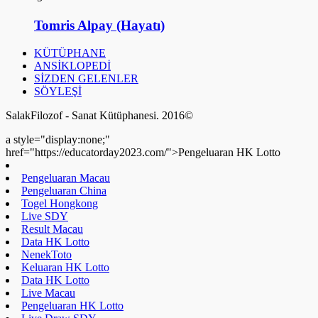
Tomris Alpay (Hayatı)
KÜTÜPHANE
ANSİKLOPEDİ
SİZDEN GELENLER
SÖYLEŞİ
SalakFilozof - Sanat Kütüphanesi. 2016©
a style="display:none;"
href="https://educatorday2023.com/">Pengeluaran HK Lotto
Pengeluaran Macau
Pengeluaran China
Togel Hongkong
Live SDY
Result Macau
Data HK Lotto
NenekToto
Keluaran HK Lotto
Data HK Lotto
Live Macau
Pengeluaran HK Lotto