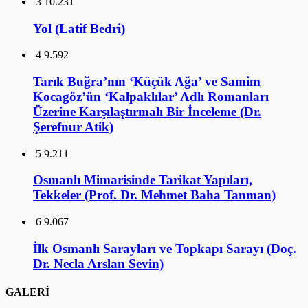
3
10.231
Yol (Latif Bedri)
4
9.592
Tarık Buğra’nın ‘Küçük Ağa’ ve Samim
Kocagöz’ün ‘Kalpaklılar’ Adlı Romanları
Üzerine Karşılaştırmalı Bir İnceleme (Dr.
Şerefnur Atik)
5
9.211
Osmanlı Mimarisinde Tarikat Yapıları,
Tekkeler (Prof. Dr. Mehmet Baha Tanman)
6
9.067
İlk Osmanlı Sarayları ve Topkapı Sarayı (Doç.
Dr. Necla Arslan Sevin)
GALERİ