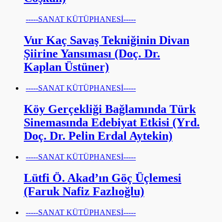
-----SANAT KÜTÜPHANESİ-----
Vur Kaç Savaş Tekniğinin Divan
Şiirine Yansıması (Doç. Dr.
Kaplan Üstüner)
-----SANAT KÜTÜPHANESİ-----
Köy Gerçekliği Bağlamında Türk
Sinemasında Edebiyat Etkisi (Yrd.
Doç. Dr. Pelin Erdal Aytekin)
-----SANAT KÜTÜPHANESİ-----
Lütfi Ö. Akad’ın Göç Üçlemesi
(Faruk Nafiz Fazlıoğlu)
-----SANAT KÜTÜPHANESİ-----