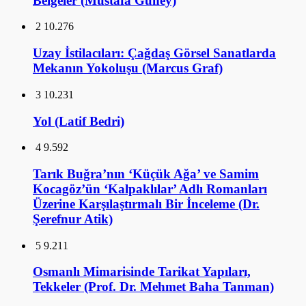
Belgeler (Mustafa Güney)
2
10.276
Uzay İstilacıları: Çağdaş Görsel Sanatlarda
Mekanın Yokoluşu (Marcus Graf)
3
10.231
Yol (Latif Bedri)
4
9.592
Tarık Buğra’nın ‘Küçük Ağa’ ve Samim
Kocagöz’ün ‘Kalpaklılar’ Adlı Romanları
Üzerine Karşılaştırmalı Bir İnceleme (Dr.
Şerefnur Atik)
5
9.211
Osmanlı Mimarisinde Tarikat Yapıları,
Tekkeler (Prof. Dr. Mehmet Baha Tanman)