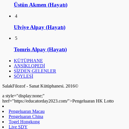
Üstün Akmen (Hayatı)
4
Ulviye Alpay (Hayatı)
5
Tomris Alpay (Hayatı)
KÜTÜPHANE
ANSİKLOPEDİ
SİZDEN GELENLER
SÖYLEŞİ
SalakFilozof - Sanat Kütüphanesi. 2016©
a style="display:none;"
href="https://educatorday2023.com/">Pengeluaran HK Lotto
Pengeluaran Macau
Pengeluaran China
Togel Hongkong
Live SDY