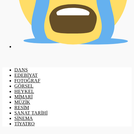
DANS
EDEBİYAT
FOTOĞRAF
GÖRSEL
HEYKEL
MİMARİ
MÜZİK
RESİM
SANAT TARİHİ
SİNEMA
TİYATRO