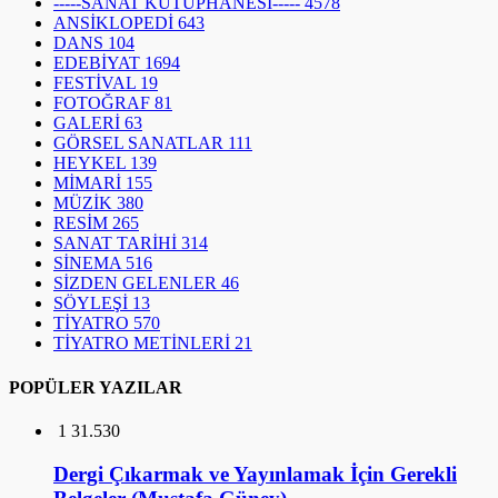
-----SANAT KÜTÜPHANESİ-----
4578
ANSİKLOPEDİ
643
DANS
104
EDEBİYAT
1694
FESTİVAL
19
FOTOĞRAF
81
GALERİ
63
GÖRSEL SANATLAR
111
HEYKEL
139
MİMARİ
155
MÜZİK
380
RESİM
265
SANAT TARİHİ
314
SİNEMA
516
SİZDEN GELENLER
46
SÖYLEŞİ
13
TİYATRO
570
TİYATRO METİNLERİ
21
POPÜLER YAZILAR
1
31.530
Dergi Çıkarmak ve Yayınlamak İçin Gerekli