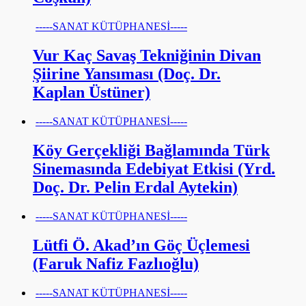
-----SANAT KÜTÜPHANESİ-----
Vur Kaç Savaş Tekniğinin Divan
Şiirine Yansıması (Doç. Dr.
Kaplan Üstüner)
-----SANAT KÜTÜPHANESİ-----
Köy Gerçekliği Bağlamında Türk
Sinemasında Edebiyat Etkisi (Yrd.
Doç. Dr. Pelin Erdal Aytekin)
-----SANAT KÜTÜPHANESİ-----
Lütfi Ö. Akad’ın Göç Üçlemesi
(Faruk Nafiz Fazlıoğlu)
-----SANAT KÜTÜPHANESİ-----