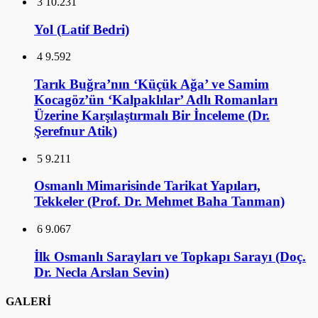
3
10.231
Yol (Latif Bedri)
4
9.592
Tarık Buğra’nın ‘Küçük Ağa’ ve Samim
Kocagöz’ün ‘Kalpaklılar’ Adlı Romanları
Üzerine Karşılaştırmalı Bir İnceleme (Dr.
Şerefnur Atik)
5
9.211
Osmanlı Mimarisinde Tarikat Yapıları,
Tekkeler (Prof. Dr. Mehmet Baha Tanman)
6
9.067
İlk Osmanlı Sarayları ve Topkapı Sarayı (Doç.
Dr. Necla Arslan Sevin)
GALERİ