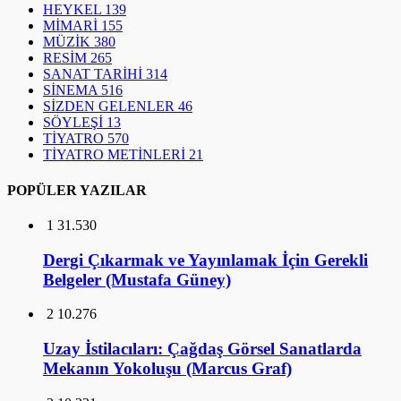
HEYKEL
139
MİMARİ
155
MÜZİK
380
RESİM
265
SANAT TARİHİ
314
SİNEMA
516
SİZDEN GELENLER
46
SÖYLEŞİ
13
TİYATRO
570
TİYATRO METİNLERİ
21
POPÜLER YAZILAR
1
31.530
Dergi Çıkarmak ve Yayınlamak İçin Gerekli
Belgeler (Mustafa Güney)
2
10.276
Uzay İstilacıları: Çağdaş Görsel Sanatlarda
Mekanın Yokoluşu (Marcus Graf)