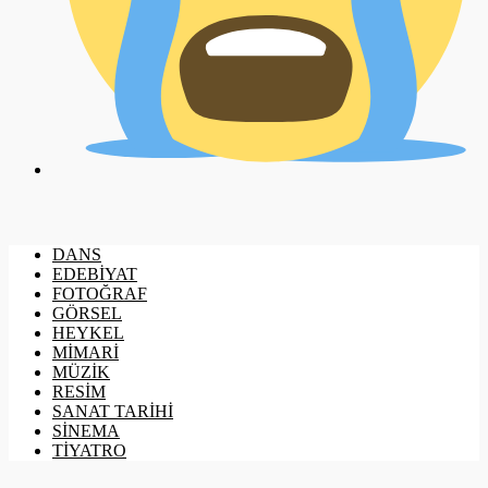
DANS
EDEBİYAT
FOTOĞRAF
GÖRSEL
HEYKEL
MİMARİ
MÜZİK
RESİM
SANAT TARİHİ
SİNEMA
TİYATRO