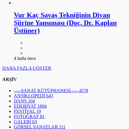
Vur Kaç Savaş Tekniğinin Divan
Şiirine Yansıması (Doç. Dr. Kaplan
Üstüner)
4 hafta önce
DAHA FAZLA GÖSTER
ARŞİV
-----SANAT KÜTÜPHANESİ-----
4578
ANSİKLOPEDİ
643
DANS
104
EDEBİYAT
1694
FESTİVAL
19
FOTOĞRAF
81
GALERİ
63
GÖRSEL SANATLAR
111