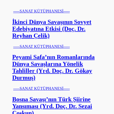
-----SANAT KÜTÜPHANESİ-----
İkinci Dünya Savaşının Sovyet
Edebiyatına Etkisi (Doç. Dr.
Reyhan Çelik)
-----SANAT KÜTÜPHANESİ-----
Peyami Safa’nın Romanlarında
Dünya Savaşlarına Yönelik
Tahliller (Yrd. Doç. Dr. Gökay
Durmuş)
-----SANAT KÜTÜPHANESİ-----
Bosna Savaşı’nın Türk Şiirine
Yansıması (Yrd. Doç. Dr. Sezai
Coşkun)