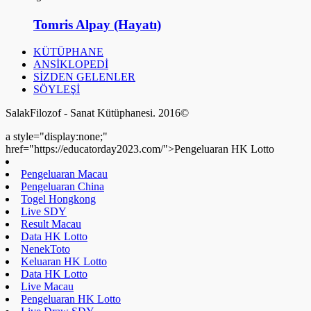
Tomris Alpay (Hayatı)
KÜTÜPHANE
ANSİKLOPEDİ
SİZDEN GELENLER
SÖYLEŞİ
SalakFilozof - Sanat Kütüphanesi. 2016©
a style="display:none;"
href="https://educatorday2023.com/">Pengeluaran HK Lotto
Pengeluaran Macau
Pengeluaran China
Togel Hongkong
Live SDY
Result Macau
Data HK Lotto
NenekToto
Keluaran HK Lotto
Data HK Lotto
Live Macau
Pengeluaran HK Lotto