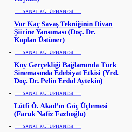
-----SANAT KÜTÜPHANESİ-----
Vur Kaç Savaş Tekniğinin Divan
Şiirine Yansıması (Doç. Dr.
Kaplan Üstüner)
-----SANAT KÜTÜPHANESİ-----
Köy Gerçekliği Bağlamında Türk
Sinemasında Edebiyat Etkisi (Yrd.
Doç. Dr. Pelin Erdal Aytekin)
-----SANAT KÜTÜPHANESİ-----
Lütfi Ö. Akad’ın Göç Üçlemesi
(Faruk Nafiz Fazlıoğlu)
-----SANAT KÜTÜPHANESİ-----