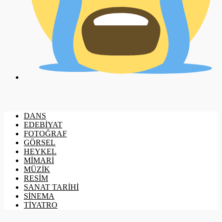
DANS
EDEBİYAT
FOTOĞRAF
GÖRSEL
HEYKEL
MİMARİ
MÜZİK
RESİM
SANAT TARİHİ
SİNEMA
TİYATRO