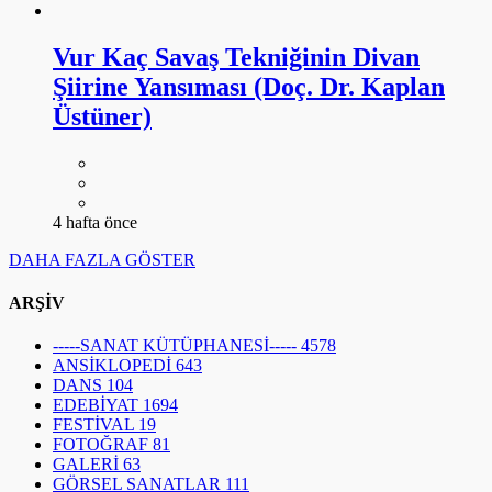
Vur Kaç Savaş Tekniğinin Divan
Şiirine Yansıması (Doç. Dr. Kaplan
Üstüner)
4 hafta önce
DAHA FAZLA GÖSTER
ARŞİV
-----SANAT KÜTÜPHANESİ-----
4578
ANSİKLOPEDİ
643
DANS
104
EDEBİYAT
1694
FESTİVAL
19
FOTOĞRAF
81
GALERİ
63
GÖRSEL SANATLAR
111