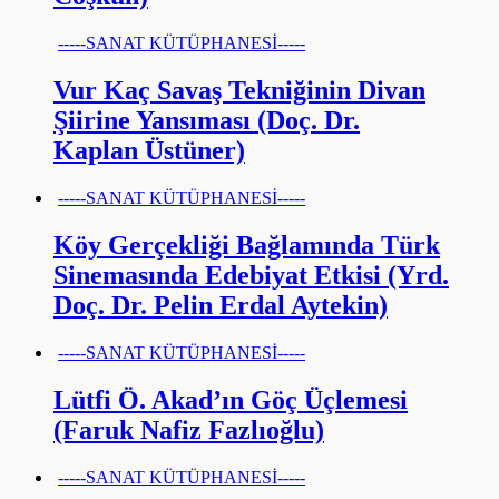
-----SANAT KÜTÜPHANESİ-----
Vur Kaç Savaş Tekniğinin Divan
Şiirine Yansıması (Doç. Dr.
Kaplan Üstüner)
-----SANAT KÜTÜPHANESİ-----
Köy Gerçekliği Bağlamında Türk
Sinemasında Edebiyat Etkisi (Yrd.
Doç. Dr. Pelin Erdal Aytekin)
-----SANAT KÜTÜPHANESİ-----
Lütfi Ö. Akad’ın Göç Üçlemesi
(Faruk Nafiz Fazlıoğlu)
-----SANAT KÜTÜPHANESİ-----