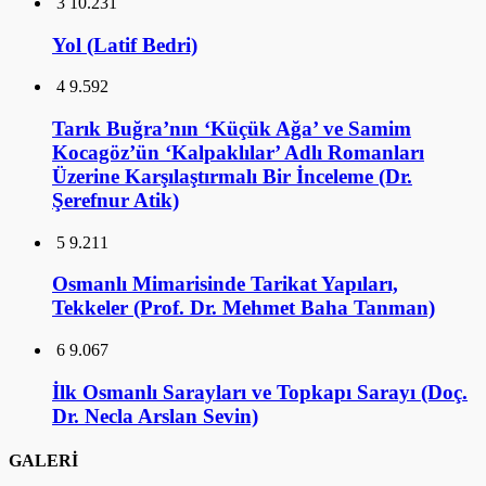
3
10.231
Yol (Latif Bedri)
4
9.592
Tarık Buğra’nın ‘Küçük Ağa’ ve Samim
Kocagöz’ün ‘Kalpaklılar’ Adlı Romanları
Üzerine Karşılaştırmalı Bir İnceleme (Dr.
Şerefnur Atik)
5
9.211
Osmanlı Mimarisinde Tarikat Yapıları,
Tekkeler (Prof. Dr. Mehmet Baha Tanman)
6
9.067
İlk Osmanlı Sarayları ve Topkapı Sarayı (Doç.
Dr. Necla Arslan Sevin)
GALERİ