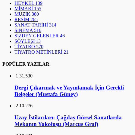
HEYKEL
139
MİMARİ
155
MÜZİK
380
RESİM
265
SANAT TARİHİ
314
SİNEMA
516
SİZDEN GELENLER
46
SÖYLEŞİ
13
TİYATRO
570
TİYATRO METİNLERİ
21
POPÜLER YAZILAR
1
31.530
Dergi Çıkarmak ve Yayınlamak İçin Gerekli
Belgeler (Mustafa Güney)
2
10.276
Uzay İstilacıları: Çağdaş Görsel Sanatlarda
Mekanın Yokoluşu (Marcus Graf)