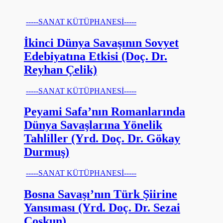
-----SANAT KÜTÜPHANESİ-----
İkinci Dünya Savaşının Sovyet
Edebiyatına Etkisi (Doç. Dr.
Reyhan Çelik)
-----SANAT KÜTÜPHANESİ-----
Peyami Safa’nın Romanlarında
Dünya Savaşlarına Yönelik
Tahliller (Yrd. Doç. Dr. Gökay
Durmuş)
-----SANAT KÜTÜPHANESİ-----
Bosna Savaşı’nın Türk Şiirine
Yansıması (Yrd. Doç. Dr. Sezai
Coşkun)