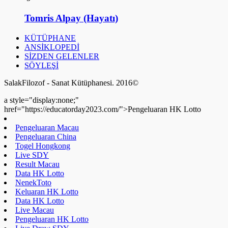
Tomris Alpay (Hayatı)
KÜTÜPHANE
ANSİKLOPEDİ
SİZDEN GELENLER
SÖYLEŞİ
SalakFilozof - Sanat Kütüphanesi. 2016©
a style="display:none;"
href="https://educatorday2023.com/">Pengeluaran HK Lotto
Pengeluaran Macau
Pengeluaran China
Togel Hongkong
Live SDY
Result Macau
Data HK Lotto
NenekToto
Keluaran HK Lotto
Data HK Lotto
Live Macau
Pengeluaran HK Lotto