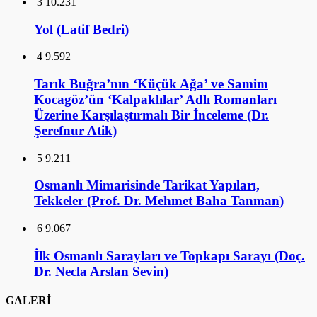
3
10.231
Yol (Latif Bedri)
4
9.592
Tarık Buğra’nın ‘Küçük Ağa’ ve Samim
Kocagöz’ün ‘Kalpaklılar’ Adlı Romanları
Üzerine Karşılaştırmalı Bir İnceleme (Dr.
Şerefnur Atik)
5
9.211
Osmanlı Mimarisinde Tarikat Yapıları,
Tekkeler (Prof. Dr. Mehmet Baha Tanman)
6
9.067
İlk Osmanlı Sarayları ve Topkapı Sarayı (Doç.
Dr. Necla Arslan Sevin)
GALERİ