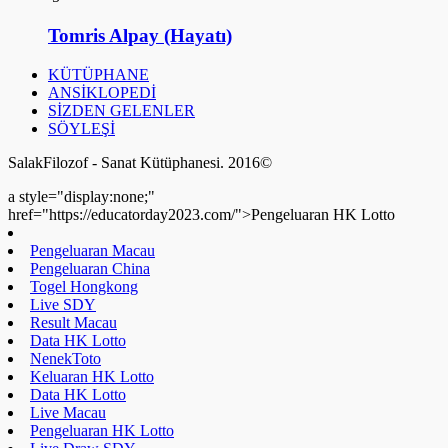
Tomris Alpay (Hayatı)
KÜTÜPHANE
ANSİKLOPEDİ
SİZDEN GELENLER
SÖYLEŞİ
SalakFilozof - Sanat Kütüphanesi. 2016©
a style="display:none;"
href="https://educatorday2023.com/">Pengeluaran HK Lotto
Pengeluaran Macau
Pengeluaran China
Togel Hongkong
Live SDY
Result Macau
Data HK Lotto
NenekToto
Keluaran HK Lotto
Data HK Lotto
Live Macau
Pengeluaran HK Lotto