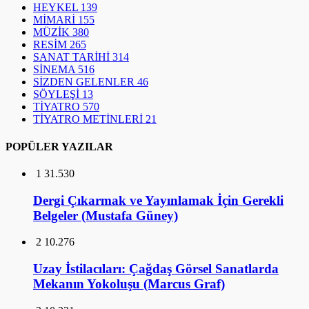
HEYKEL
139
MİMARİ
155
MÜZİK
380
RESİM
265
SANAT TARİHİ
314
SİNEMA
516
SİZDEN GELENLER
46
SÖYLEŞİ
13
TİYATRO
570
TİYATRO METİNLERİ
21
POPÜLER YAZILAR
1
31.530
Dergi Çıkarmak ve Yayınlamak İçin Gerekli
Belgeler (Mustafa Güney)
2
10.276
Uzay İstilacıları: Çağdaş Görsel Sanatlarda
Mekanın Yokoluşu (Marcus Graf)