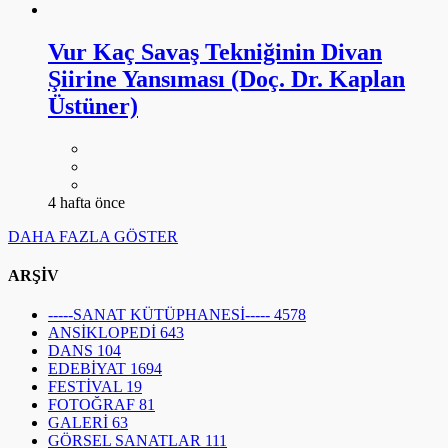
Vur Kaç Savaş Tekniğinin Divan
Şiirine Yansıması (Doç. Dr. Kaplan
Üstüner)
4 hafta önce
DAHA FAZLA GÖSTER
ARŞİV
-----SANAT KÜTÜPHANESİ-----
4578
ANSİKLOPEDİ
643
DANS
104
EDEBİYAT
1694
FESTİVAL
19
FOTOĞRAF
81
GALERİ
63
GÖRSEL SANATLAR
111