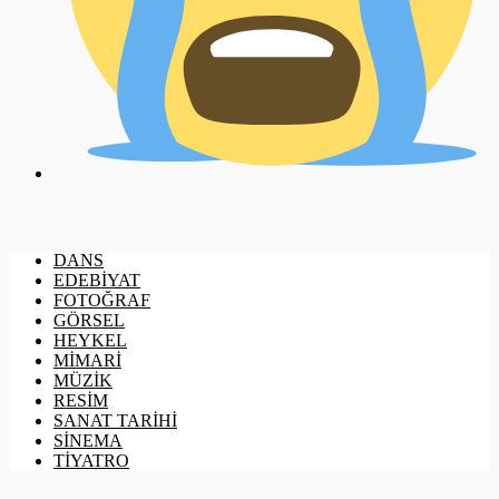
DANS
EDEBİYAT
FOTOĞRAF
GÖRSEL
HEYKEL
MİMARİ
MÜZİK
RESİM
SANAT TARİHİ
SİNEMA
TİYATRO