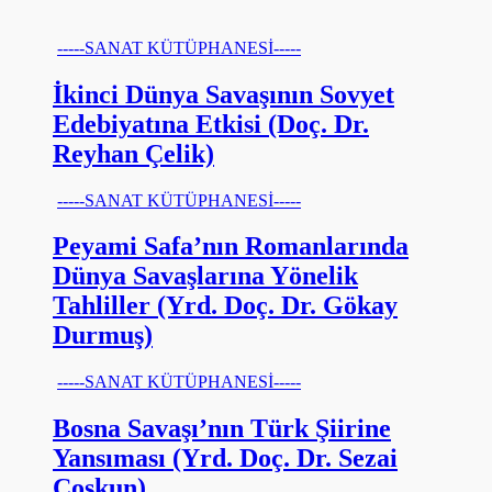
-----SANAT KÜTÜPHANESİ-----
İkinci Dünya Savaşının Sovyet
Edebiyatına Etkisi (Doç. Dr.
Reyhan Çelik)
-----SANAT KÜTÜPHANESİ-----
Peyami Safa’nın Romanlarında
Dünya Savaşlarına Yönelik
Tahliller (Yrd. Doç. Dr. Gökay
Durmuş)
-----SANAT KÜTÜPHANESİ-----
Bosna Savaşı’nın Türk Şiirine
Yansıması (Yrd. Doç. Dr. Sezai
Coşkun)