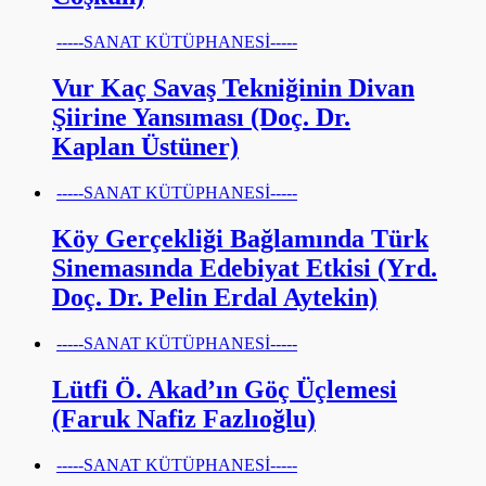
-----SANAT KÜTÜPHANESİ-----
Vur Kaç Savaş Tekniğinin Divan
Şiirine Yansıması (Doç. Dr.
Kaplan Üstüner)
-----SANAT KÜTÜPHANESİ-----
Köy Gerçekliği Bağlamında Türk
Sinemasında Edebiyat Etkisi (Yrd.
Doç. Dr. Pelin Erdal Aytekin)
-----SANAT KÜTÜPHANESİ-----
Lütfi Ö. Akad’ın Göç Üçlemesi
(Faruk Nafiz Fazlıoğlu)
-----SANAT KÜTÜPHANESİ-----