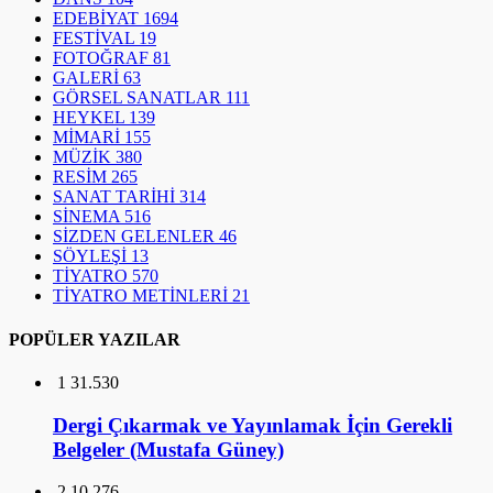
MÜZİK
380
RESİM
265
SANAT TARİHİ
314
SİNEMA
516
SİZDEN GELENLER
46
SÖYLEŞİ
13
TİYATRO
570
TİYATRO METİNLERİ
21
POPÜLER YAZILAR
1
31.530
Dergi Çıkarmak ve Yayınlamak İçin Gerekli
Belgeler (Mustafa Güney)
2
10.276
Uzay İstilacıları: Çağdaş Görsel Sanatlarda
Mekanın Yokoluşu (Marcus Graf)
3
10.231