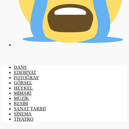
DANS
EDEBİYAT
FOTOĞRAF
GÖRSEL
HEYKEL
MİMARİ
MÜZİK
RESİM
SANAT TARİHİ
SİNEMA
TİYATRO