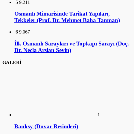
İlk Osmanlı Sarayları ve Topkapı Sarayı (Doç.
Dr. Necla Arslan Sevin)
GALERİ
1
Banksy (Duvar Resimleri)
ANSİKLOPEDİ
1
Ankara Mustafa Rahmi Koç Müzesi
2