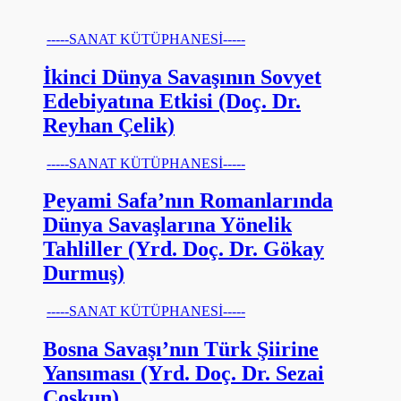
-----SANAT KÜTÜPHANESİ-----
İkinci Dünya Savaşının Sovyet
Edebiyatına Etkisi (Doç. Dr.
Reyhan Çelik)
-----SANAT KÜTÜPHANESİ-----
Peyami Safa’nın Romanlarında
Dünya Savaşlarına Yönelik
Tahliller (Yrd. Doç. Dr. Gökay
Durmuş)
-----SANAT KÜTÜPHANESİ-----
Bosna Savaşı’nın Türk Şiirine
Yansıması (Yrd. Doç. Dr. Sezai
Coşkun)