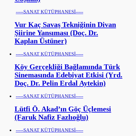
-----SANAT KÜTÜPHANESİ-----
Vur Kaç Savaş Tekniğinin Divan
Şiirine Yansıması (Doç. Dr.
Kaplan Üstüner)
-----SANAT KÜTÜPHANESİ-----
Köy Gerçekliği Bağlamında Türk
Sinemasında Edebiyat Etkisi (Yrd.
Doç. Dr. Pelin Erdal Aytekin)
-----SANAT KÜTÜPHANESİ-----
Lütfi Ö. Akad’ın Göç Üçlemesi
(Faruk Nafiz Fazlıoğlu)
-----SANAT KÜTÜPHANESİ-----