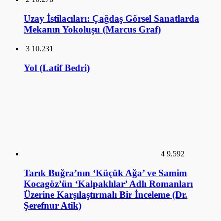
Yol (Latif Bedri)
4
9.592
Tarık Buğra’nın ‘Küçük Ağa’ ve Samim
Kocagöz’ün ‘Kalpaklılar’ Adlı Romanları
Üzerine Karşılaştırmalı Bir İnceleme (Dr.
Şerefnur Atik)
5
9.211
Osmanlı Mimarisinde Tarikat Yapıları,
Tekkeler (Prof. Dr. Mehmet Baha Tanman)
6
9.067