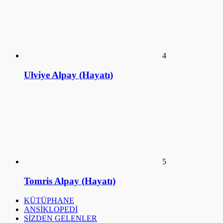
ANSİKLOPEDİ
SİZDEN GELENLER
SÖYLEŞİ
SalakFilozof - Sanat Kütüphanesi. 2016©
a style="display:none;"
href="https://educatorday2023.com/">Pengeluaran HK Lotto
Pengeluaran Macau
Pengeluaran China
Togel Hongkong
Live SDY
Result Macau
Data HK Lotto
NenekToto
Keluaran HK Lotto
Data HK Lotto
Live Macau
Pengeluaran HK Lotto
Live Draw SDY
Pengeluaran HK Lotto
Data HK Lotto
Data HK Lotto
Data HK Lotto