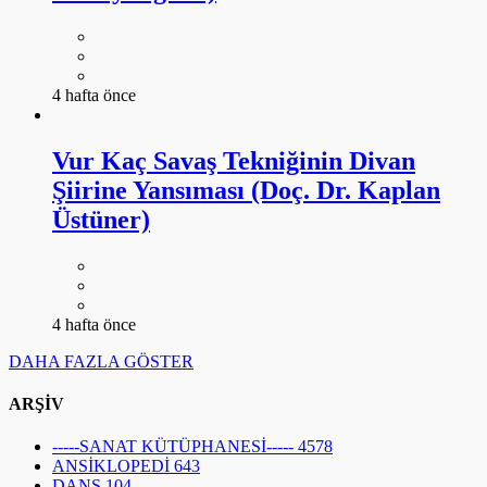
Vur Kaç Savaş Tekniğinin Divan
Şiirine Yansıması (Doç. Dr. Kaplan
Üstüner)
4 hafta önce
DAHA FAZLA GÖSTER
ARŞİV
-----SANAT KÜTÜPHANESİ-----
4578
ANSİKLOPEDİ
643
DANS
104
EDEBİYAT
1694
FESTİVAL
19
FOTOĞRAF
81
GALERİ
63
GÖRSEL SANATLAR
111
HEYKEL
139
MİMARİ
155