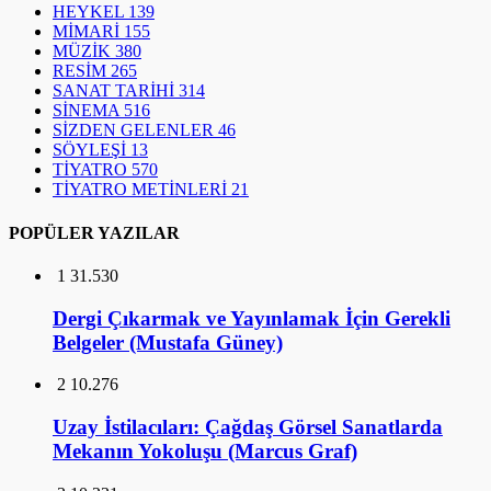
HEYKEL
139
MİMARİ
155
MÜZİK
380
RESİM
265
SANAT TARİHİ
314
SİNEMA
516
SİZDEN GELENLER
46
SÖYLEŞİ
13
TİYATRO
570
TİYATRO METİNLERİ
21
POPÜLER YAZILAR
1
31.530
Dergi Çıkarmak ve Yayınlamak İçin Gerekli
Belgeler (Mustafa Güney)
2
10.276
Uzay İstilacıları: Çağdaş Görsel Sanatlarda
Mekanın Yokoluşu (Marcus Graf)