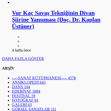
Vur Kaç Savaş Tekniğinin Divan
Şiirine Yansıması (Doç. Dr. Kaplan
Üstüner)
4 hafta önce
DAHA FAZLA GÖSTER
ARŞİV
-----SANAT KÜTÜPHANESİ-----
4578
ANSİKLOPEDİ
643
DANS
104
EDEBİYAT
1694
FESTİVAL
19
FOTOĞRAF
81
GALERİ
63
GÖRSEL SANATLAR
111