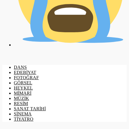
DANS
EDEBİYAT
FOTOĞRAF
GÖRSEL
HEYKEL
MİMARİ
MÜZİK
RESİM
SANAT TARİHİ
SİNEMA
TİYATRO