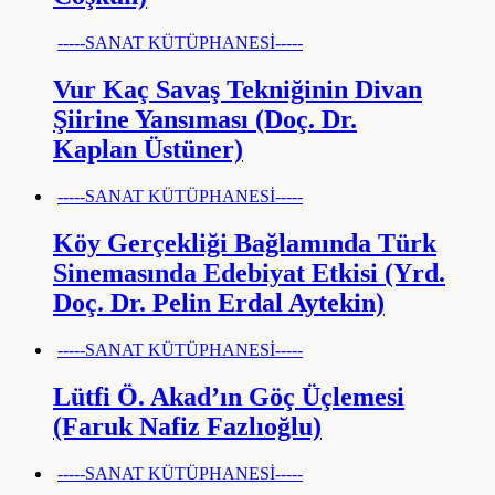
-----SANAT KÜTÜPHANESİ-----
Vur Kaç Savaş Tekniğinin Divan
Şiirine Yansıması (Doç. Dr.
Kaplan Üstüner)
-----SANAT KÜTÜPHANESİ-----
Köy Gerçekliği Bağlamında Türk
Sinemasında Edebiyat Etkisi (Yrd.
Doç. Dr. Pelin Erdal Aytekin)
-----SANAT KÜTÜPHANESİ-----
Lütfi Ö. Akad’ın Göç Üçlemesi
(Faruk Nafiz Fazlıoğlu)
-----SANAT KÜTÜPHANESİ-----