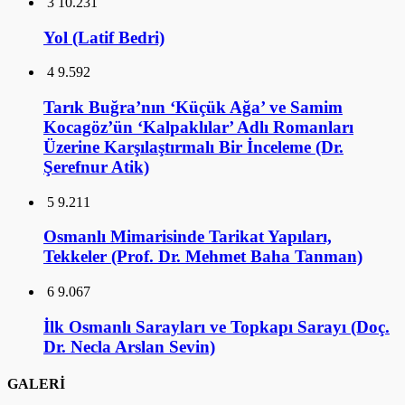
3
10.231
Yol (Latif Bedri)
4
9.592
Tarık Buğra’nın ‘Küçük Ağa’ ve Samim
Kocagöz’ün ‘Kalpaklılar’ Adlı Romanları
Üzerine Karşılaştırmalı Bir İnceleme (Dr.
Şerefnur Atik)
5
9.211
Osmanlı Mimarisinde Tarikat Yapıları,
Tekkeler (Prof. Dr. Mehmet Baha Tanman)
6
9.067
İlk Osmanlı Sarayları ve Topkapı Sarayı (Doç.
Dr. Necla Arslan Sevin)
GALERİ