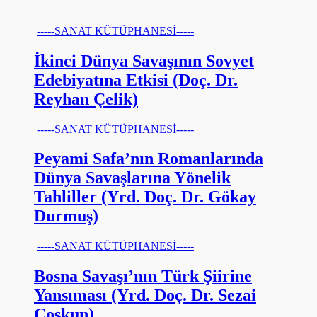
-----SANAT KÜTÜPHANESİ-----
İkinci Dünya Savaşının Sovyet
Edebiyatına Etkisi (Doç. Dr.
Reyhan Çelik)
-----SANAT KÜTÜPHANESİ-----
Peyami Safa’nın Romanlarında
Dünya Savaşlarına Yönelik
Tahliller (Yrd. Doç. Dr. Gökay
Durmuş)
-----SANAT KÜTÜPHANESİ-----
Bosna Savaşı’nın Türk Şiirine
Yansıması (Yrd. Doç. Dr. Sezai
Coşkun)