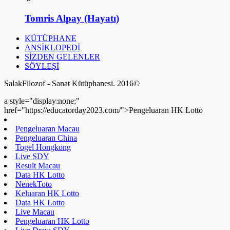
Tomris Alpay (Hayatı)
KÜTÜPHANE
ANSİKLOPEDİ
SİZDEN GELENLER
SÖYLEŞİ
SalakFilozof - Sanat Kütüphanesi. 2016©
a style="display:none;"
href="https://educatorday2023.com/">Pengeluaran HK Lotto
Pengeluaran Macau
Pengeluaran China
Togel Hongkong
Live SDY
Result Macau
Data HK Lotto
NenekToto
Keluaran HK Lotto
Data HK Lotto
Live Macau
Pengeluaran HK Lotto