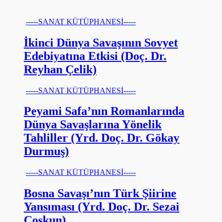
-----SANAT KÜTÜPHANESİ-----
İkinci Dünya Savaşının Sovyet
Edebiyatına Etkisi (Doç. Dr.
Reyhan Çelik)
-----SANAT KÜTÜPHANESİ-----
Peyami Safa’nın Romanlarında
Dünya Savaşlarına Yönelik
Tahliller (Yrd. Doç. Dr. Gökay
Durmuş)
-----SANAT KÜTÜPHANESİ-----
Bosna Savaşı’nın Türk Şiirine
Yansıması (Yrd. Doç. Dr. Sezai
Coşkun)