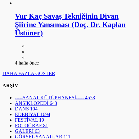
Vur Kaç Savaş Tekniğinin Divan
Şiirine Yansıması (Doç. Dr. Kaplan
Üstüner)
4 hafta önce
DAHA FAZLA GÖSTER
ARŞİV
-----SANAT KÜTÜPHANESİ-----
4578
ANSİKLOPEDİ
643
DANS
104
EDEBİYAT
1694
FESTİVAL
19
FOTOĞRAF
81
GALERİ
63
GÖRSEL SANATLAR
111