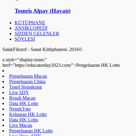
Tomris Alpay (Hayatı)
KÜTÜPHANE
ANSİKLOPEDİ
SİZDEN GELENLER
SÖYLEŞİ
SalakFilozof - Sanat Kütüphanesi. 2016©
a style="display:none;"
href="https://educatorday2023.com/">Pengeluaran HK Lotto
Pengeluaran Macau
Pengeluaran China
Togel Hongkong
Live SDY
Result Macau
Data HK Lotto
NenekToto
Keluaran HK Lotto
Data HK Lotto
Live Macau
Pengeluaran HK Lotto