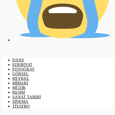
DANS
EDEBİYAT
FOTOĞRAF
GÖRSEL
HEYKEL
MİMARİ
MÜZİK
RESİM
SANAT TARİHİ
SİNEMA
TİYATRO