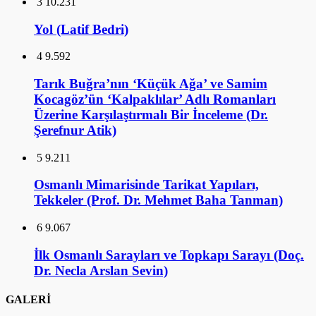
3
10.231
Yol (Latif Bedri)
4
9.592
Tarık Buğra’nın ‘Küçük Ağa’ ve Samim
Kocagöz’ün ‘Kalpaklılar’ Adlı Romanları
Üzerine Karşılaştırmalı Bir İnceleme (Dr.
Şerefnur Atik)
5
9.211
Osmanlı Mimarisinde Tarikat Yapıları,
Tekkeler (Prof. Dr. Mehmet Baha Tanman)
6
9.067
İlk Osmanlı Sarayları ve Topkapı Sarayı (Doç.
Dr. Necla Arslan Sevin)
GALERİ