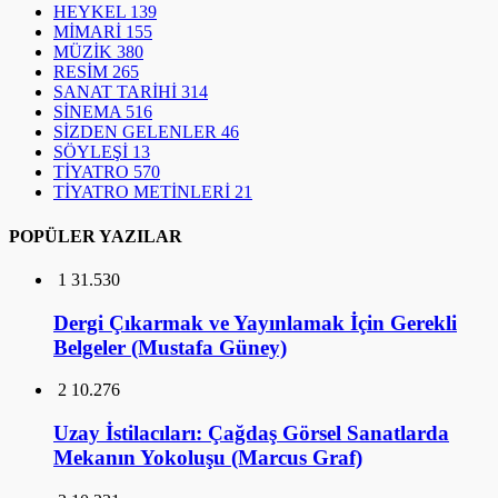
HEYKEL
139
MİMARİ
155
MÜZİK
380
RESİM
265
SANAT TARİHİ
314
SİNEMA
516
SİZDEN GELENLER
46
SÖYLEŞİ
13
TİYATRO
570
TİYATRO METİNLERİ
21
POPÜLER YAZILAR
1
31.530
Dergi Çıkarmak ve Yayınlamak İçin Gerekli
Belgeler (Mustafa Güney)
2
10.276
Uzay İstilacıları: Çağdaş Görsel Sanatlarda
Mekanın Yokoluşu (Marcus Graf)