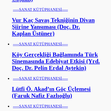
-----SANAT KÜTÜPHANESİ-----
Vur Kaç Savaş Tekniğinin Divan
Şiirine Yansıması (Doç. Dr.
Kaplan Üstüner)
-----SANAT KÜTÜPHANESİ-----
Köy Gerçekliği Bağlamında Türk
Sinemasında Edebiyat Etkisi (Yrd.
Doç. Dr. Pelin Erdal Aytekin)
-----SANAT KÜTÜPHANESİ-----
Lütfi Ö. Akad’ın Göç Üçlemesi
(Faruk Nafiz Fazlıoğlu)
-----SANAT KÜTÜPHANESİ-----