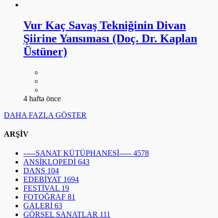
Vur Kaç Savaş Tekniğinin Divan
Şiirine Yansıması (Doç. Dr. Kaplan
Üstüner)
4 hafta önce
DAHA FAZLA GÖSTER
ARŞİV
-----SANAT KÜTÜPHANESİ-----
4578
ANSİKLOPEDİ
643
DANS
104
EDEBİYAT
1694
FESTİVAL
19
FOTOĞRAF
81
GALERİ
63
GÖRSEL SANATLAR
111