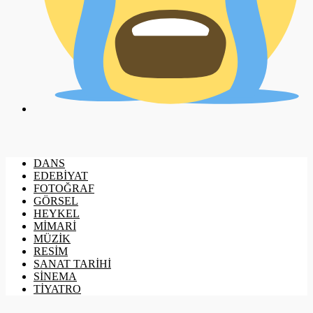
DANS
EDEBİYAT
FOTOĞRAF
GÖRSEL
HEYKEL
MİMARİ
MÜZİK
RESİM
SANAT TARİHİ
SİNEMA
TİYATRO