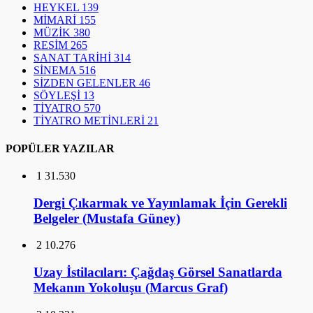
HEYKEL
139
MİMARİ
155
MÜZİK
380
RESİM
265
SANAT TARİHİ
314
SİNEMA
516
SİZDEN GELENLER
46
SÖYLEŞİ
13
TİYATRO
570
TİYATRO METİNLERİ
21
POPÜLER YAZILAR
1
31.530
Dergi Çıkarmak ve Yayınlamak İçin Gerekli
Belgeler (Mustafa Güney)
2
10.276
Uzay İstilacıları: Çağdaş Görsel Sanatlarda
Mekanın Yokoluşu (Marcus Graf)