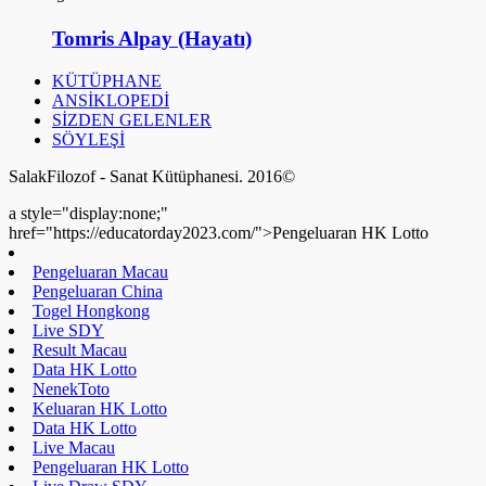
Tomris Alpay (Hayatı)
KÜTÜPHANE
ANSİKLOPEDİ
SİZDEN GELENLER
SÖYLEŞİ
SalakFilozof - Sanat Kütüphanesi. 2016©
a style="display:none;"
href="https://educatorday2023.com/">Pengeluaran HK Lotto
Pengeluaran Macau
Pengeluaran China
Togel Hongkong
Live SDY
Result Macau
Data HK Lotto
NenekToto
Keluaran HK Lotto
Data HK Lotto
Live Macau
Pengeluaran HK Lotto