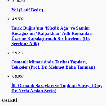
3
10.231
Yol (Latif Bedri)
4
9.592
Tarık Buğra’nın ‘Küçük Ağa’ ve Samim
Kocagöz’ün ‘Kalpaklılar’ Adlı Romanları
Üzerine Karşılaştırmalı Bir İnceleme (Dr.
Şerefnur Atik)
5
9.211
Osmanlı Mimarisinde Tarikat Yapıları,
Tekkeler (Prof. Dr. Mehmet Baha Tanman)
6
9.067
İlk Osmanlı Sarayları ve Topkapı Sarayı (Doç.
Dr. Necla Arslan Sevin)
GALERİ