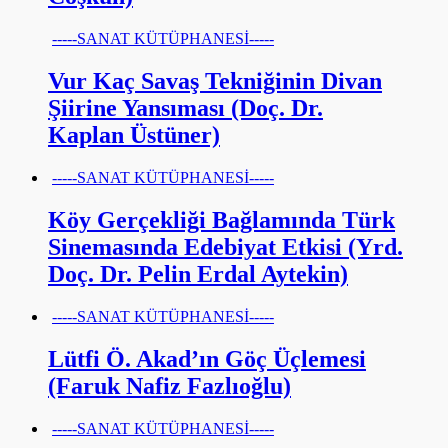
-----SANAT KÜTÜPHANESİ-----
Vur Kaç Savaş Tekniğinin Divan
Şiirine Yansıması (Doç. Dr.
Kaplan Üstüner)
-----SANAT KÜTÜPHANESİ-----
Köy Gerçekliği Bağlamında Türk
Sinemasında Edebiyat Etkisi (Yrd.
Doç. Dr. Pelin Erdal Aytekin)
-----SANAT KÜTÜPHANESİ-----
Lütfi Ö. Akad’ın Göç Üçlemesi
(Faruk Nafiz Fazlıoğlu)
-----SANAT KÜTÜPHANESİ-----