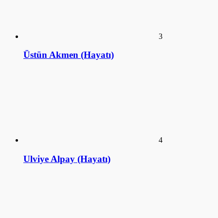
KÜTÜPHANE
ANSİKLOPEDİ
SİZDEN GELENLER
SÖYLEŞİ
SalakFilozof - Sanat Kütüphanesi. 2016©
a style="display:none;"
href="https://educatorday2023.com/">Pengeluaran HK Lotto
Pengeluaran Macau
Pengeluaran China
Togel Hongkong
Live SDY
Result Macau
Data HK Lotto
NenekToto
Keluaran HK Lotto
Data HK Lotto
Live Macau
Pengeluaran HK Lotto
Live Draw SDY
Pengeluaran HK Lotto
Data HK Lotto