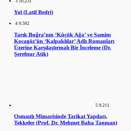
3
10.231
Yol (Latif Bedri)
4
9.592
Tarık Buğra’nın ‘Küçük Ağa’ ve Samim
Kocagöz’ün ‘Kalpaklılar’ Adlı Romanları
Üzerine Karşılaştırmalı Bir İnceleme (Dr.
Şerefnur Atik)
5
9.211
Osmanlı Mimarisinde Tarikat Yapıları,
Tekkeler (Prof. Dr. Mehmet Baha Tanman)
6
9.067
İlk Osmanlı Sarayları ve Topkapı Sarayı (Doç.
Dr. Necla Arslan Sevin)
GALERİ