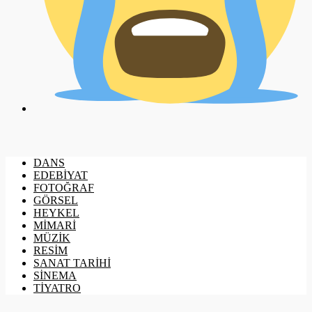
DANS
EDEBİYAT
FOTOĞRAF
GÖRSEL
HEYKEL
MİMARİ
MÜZİK
RESİM
SANAT TARİHİ
SİNEMA
TİYATRO