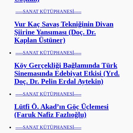
-----SANAT KÜTÜPHANESİ-----
Vur Kaç Savaş Tekniğinin Divan
Şiirine Yansıması (Doç. Dr.
Kaplan Üstüner)
-----SANAT KÜTÜPHANESİ-----
Köy Gerçekliği Bağlamında Türk
Sinemasında Edebiyat Etkisi (Yrd.
Doç. Dr. Pelin Erdal Aytekin)
-----SANAT KÜTÜPHANESİ-----
Lütfi Ö. Akad’ın Göç Üçlemesi
(Faruk Nafiz Fazlıoğlu)
-----SANAT KÜTÜPHANESİ-----