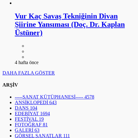
Vur Kaç Savaş Tekniğinin Divan
Şiirine Yansıması (Doç. Dr. Kaplan
Üstüner)
4 hafta önce
DAHA FAZLA GÖSTER
ARŞİV
-----SANAT KÜTÜPHANESİ-----
4578
ANSİKLOPEDİ
643
DANS
104
EDEBİYAT
1694
FESTİVAL
19
FOTOĞRAF
81
GALERİ
63
GÖRSEL SANATLAR
111