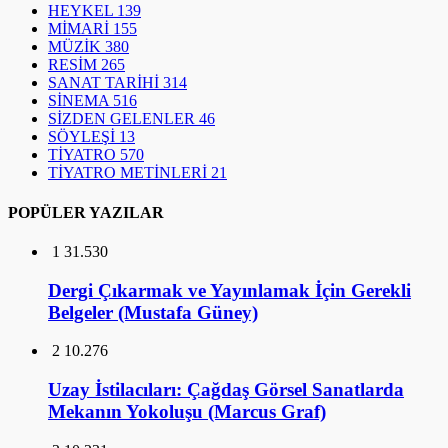
HEYKEL
139
MİMARİ
155
MÜZİK
380
RESİM
265
SANAT TARİHİ
314
SİNEMA
516
SİZDEN GELENLER
46
SÖYLEŞİ
13
TİYATRO
570
TİYATRO METİNLERİ
21
POPÜLER YAZILAR
1
31.530
Dergi Çıkarmak ve Yayınlamak İçin Gerekli
Belgeler (Mustafa Güney)
2
10.276
Uzay İstilacıları: Çağdaş Görsel Sanatlarda
Mekanın Yokoluşu (Marcus Graf)