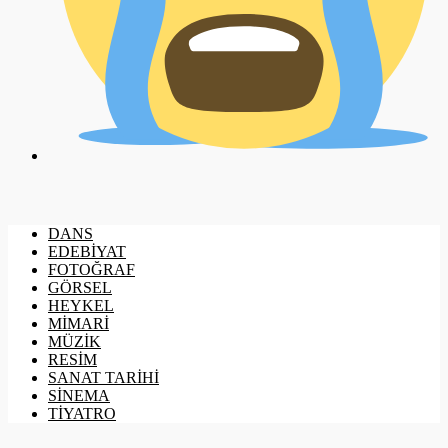
DANS
EDEBİYAT
FOTOĞRAF
GÖRSEL
HEYKEL
MİMARİ
MÜZİK
RESİM
SANAT TARİHİ
SİNEMA
TİYATRO