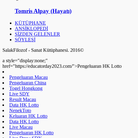
Tomris Alpay (Hayatı)
KÜTÜPHANE
ANSİKLOPEDİ
SİZDEN GELENLER
SÖYLEŞİ
SalakFilozof - Sanat Kütüphanesi. 2016©
a style="display:none;"
href="https://educatorday2023.com/">Pengeluaran HK Lotto
Pengeluaran Macau
Pengeluaran China
Togel Hongkong
Live SDY
Result Macau
Data HK Lotto
NenekToto
Keluaran HK Lotto
Data HK Lotto
Live Macau
Pengeluaran HK Lotto