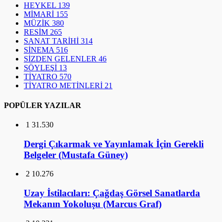
HEYKEL
139
MİMARİ
155
MÜZİK
380
RESİM
265
SANAT TARİHİ
314
SİNEMA
516
SİZDEN GELENLER
46
SÖYLEŞİ
13
TİYATRO
570
TİYATRO METİNLERİ
21
POPÜLER YAZILAR
1
31.530
Dergi Çıkarmak ve Yayınlamak İçin Gerekli
Belgeler (Mustafa Güney)
2
10.276
Uzay İstilacıları: Çağdaş Görsel Sanatlarda
Mekanın Yokoluşu (Marcus Graf)