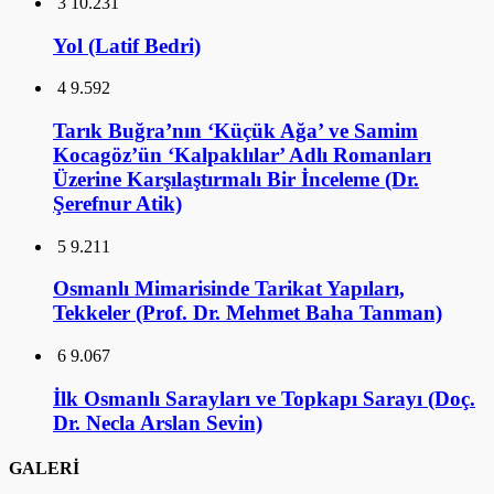
3
10.231
Yol (Latif Bedri)
4
9.592
Tarık Buğra’nın ‘Küçük Ağa’ ve Samim
Kocagöz’ün ‘Kalpaklılar’ Adlı Romanları
Üzerine Karşılaştırmalı Bir İnceleme (Dr.
Şerefnur Atik)
5
9.211
Osmanlı Mimarisinde Tarikat Yapıları,
Tekkeler (Prof. Dr. Mehmet Baha Tanman)
6
9.067
İlk Osmanlı Sarayları ve Topkapı Sarayı (Doç.
Dr. Necla Arslan Sevin)
GALERİ