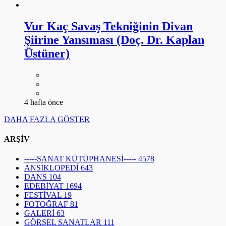
Vur Kaç Savaş Tekniğinin Divan
Şiirine Yansıması (Doç. Dr. Kaplan
Üstüner)
4 hafta önce
DAHA FAZLA GÖSTER
ARŞİV
-----SANAT KÜTÜPHANESİ-----
4578
ANSİKLOPEDİ
643
DANS
104
EDEBİYAT
1694
FESTİVAL
19
FOTOĞRAF
81
GALERİ
63
GÖRSEL SANATLAR
111