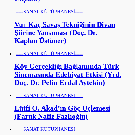
-----SANAT KÜTÜPHANESİ-----
Vur Kaç Savaş Tekniğinin Divan
Şiirine Yansıması (Doç. Dr.
Kaplan Üstüner)
-----SANAT KÜTÜPHANESİ-----
Köy Gerçekliği Bağlamında Türk
Sinemasında Edebiyat Etkisi (Yrd.
Doç. Dr. Pelin Erdal Aytekin)
-----SANAT KÜTÜPHANESİ-----
Lütfi Ö. Akad’ın Göç Üçlemesi
(Faruk Nafiz Fazlıoğlu)
-----SANAT KÜTÜPHANESİ-----