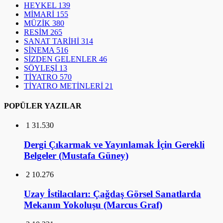
HEYKEL
139
MİMARİ
155
MÜZİK
380
RESİM
265
SANAT TARİHİ
314
SİNEMA
516
SİZDEN GELENLER
46
SÖYLEŞİ
13
TİYATRO
570
TİYATRO METİNLERİ
21
POPÜLER YAZILAR
1
31.530
Dergi Çıkarmak ve Yayınlamak İçin Gerekli
Belgeler (Mustafa Güney)
2
10.276
Uzay İstilacıları: Çağdaş Görsel Sanatlarda
Mekanın Yokoluşu (Marcus Graf)