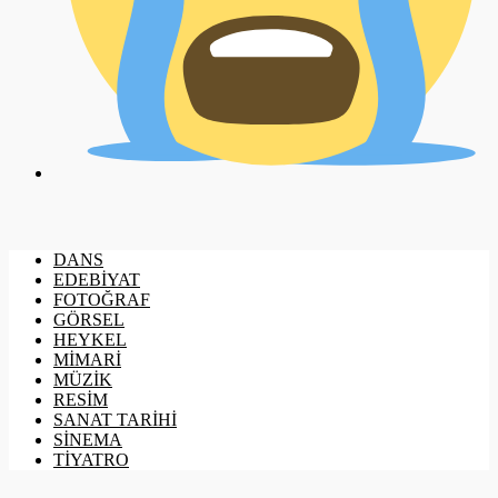
DANS
EDEBİYAT
FOTOĞRAF
GÖRSEL
HEYKEL
MİMARİ
MÜZİK
RESİM
SANAT TARİHİ
SİNEMA
TİYATRO