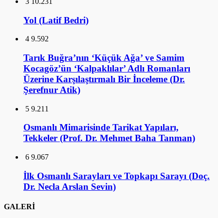
3
10.231
Yol (Latif Bedri)
4
9.592
Tarık Buğra’nın ‘Küçük Ağa’ ve Samim
Kocagöz’ün ‘Kalpaklılar’ Adlı Romanları
Üzerine Karşılaştırmalı Bir İnceleme (Dr.
Şerefnur Atik)
5
9.211
Osmanlı Mimarisinde Tarikat Yapıları,
Tekkeler (Prof. Dr. Mehmet Baha Tanman)
6
9.067
İlk Osmanlı Sarayları ve Topkapı Sarayı (Doç.
Dr. Necla Arslan Sevin)
GALERİ