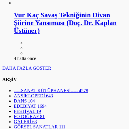
Vur Kaç Savaş Tekniğinin Divan
Şiirine Yansıması (Doç. Dr. Kaplan
Üstüner)
4 hafta önce
DAHA FAZLA GÖSTER
ARŞİV
-----SANAT KÜTÜPHANESİ-----
4578
ANSİKLOPEDİ
643
DANS
104
EDEBİYAT
1694
FESTİVAL
19
FOTOĞRAF
81
GALERİ
63
GÖRSEL SANATLAR
111