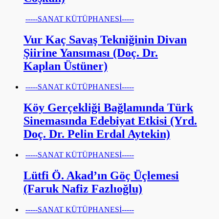
-----SANAT KÜTÜPHANESİ-----
Vur Kaç Savaş Tekniğinin Divan
Şiirine Yansıması (Doç. Dr.
Kaplan Üstüner)
-----SANAT KÜTÜPHANESİ-----
Köy Gerçekliği Bağlamında Türk
Sinemasında Edebiyat Etkisi (Yrd.
Doç. Dr. Pelin Erdal Aytekin)
-----SANAT KÜTÜPHANESİ-----
Lütfi Ö. Akad’ın Göç Üçlemesi
(Faruk Nafiz Fazlıoğlu)
-----SANAT KÜTÜPHANESİ-----