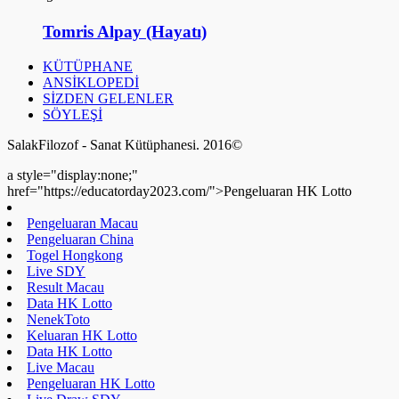
Tomris Alpay (Hayatı)
KÜTÜPHANE
ANSİKLOPEDİ
SİZDEN GELENLER
SÖYLEŞİ
SalakFilozof - Sanat Kütüphanesi. 2016©
a style="display:none;"
href="https://educatorday2023.com/">Pengeluaran HK Lotto
Pengeluaran Macau
Pengeluaran China
Togel Hongkong
Live SDY
Result Macau
Data HK Lotto
NenekToto
Keluaran HK Lotto
Data HK Lotto
Live Macau
Pengeluaran HK Lotto