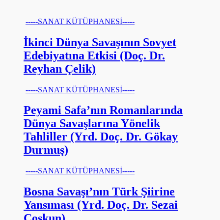
-----SANAT KÜTÜPHANESİ-----
İkinci Dünya Savaşının Sovyet
Edebiyatına Etkisi (Doç. Dr.
Reyhan Çelik)
-----SANAT KÜTÜPHANESİ-----
Peyami Safa’nın Romanlarında
Dünya Savaşlarına Yönelik
Tahliller (Yrd. Doç. Dr. Gökay
Durmuş)
-----SANAT KÜTÜPHANESİ-----
Bosna Savaşı’nın Türk Şiirine
Yansıması (Yrd. Doç. Dr. Sezai
Coşkun)