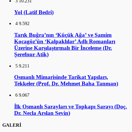
3
10.231
Yol (Latif Bedri)
4
9.592
Tarık Buğra’nın ‘Küçük Ağa’ ve Samim
Kocagöz’ün ‘Kalpaklılar’ Adlı Romanları
Üzerine Karşılaştırmalı Bir İnceleme (Dr.
Şerefnur Atik)
5
9.211
Osmanlı Mimarisinde Tarikat Yapıları,
Tekkeler (Prof. Dr. Mehmet Baha Tanman)
6
9.067
İlk Osmanlı Sarayları ve Topkapı Sarayı (Doç.
Dr. Necla Arslan Sevin)
GALERİ