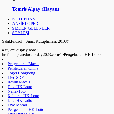
Tomris Alpay (Hayatı)
KÜTÜPHANE
ANSİKLOPEDİ
SİZDEN GELENLER
SÖYLEŞİ
SalakFilozof - Sanat Kütüphanesi. 2016©
a style="display:none;"
href="https://educatorday2023.com/">Pengeluaran HK Lotto
Pengeluaran Macau
Pengeluaran China
Togel Hongkong
Live SDY
Result Macau
Data HK Lotto
NenekToto
Keluaran HK Lotto
Data HK Lotto
Live Macau
Pengeluaran HK Lotto