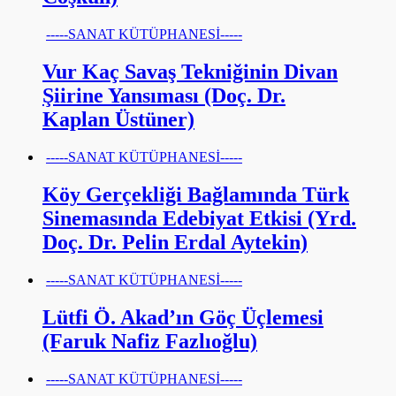
-----SANAT KÜTÜPHANESİ-----
Vur Kaç Savaş Tekniğinin Divan
Şiirine Yansıması (Doç. Dr.
Kaplan Üstüner)
-----SANAT KÜTÜPHANESİ-----
Köy Gerçekliği Bağlamında Türk
Sinemasında Edebiyat Etkisi (Yrd.
Doç. Dr. Pelin Erdal Aytekin)
-----SANAT KÜTÜPHANESİ-----
Lütfi Ö. Akad’ın Göç Üçlemesi
(Faruk Nafiz Fazlıoğlu)
-----SANAT KÜTÜPHANESİ-----