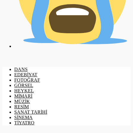
DANS
EDEBİYAT
FOTOĞRAF
GÖRSEL
HEYKEL
MİMARİ
MÜZİK
RESİM
SANAT TARİHİ
SİNEMA
TİYATRO