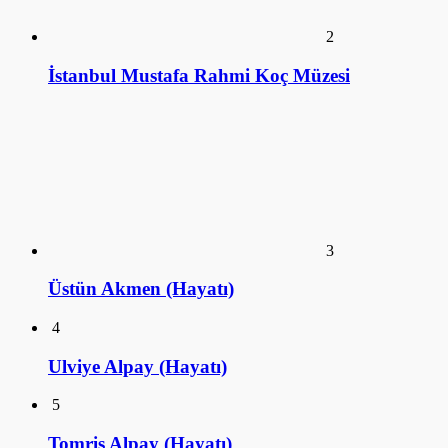
2
İstanbul Mustafa Rahmi Koç Müzesi
3
Üstün Akmen (Hayatı)
4
Ulviye Alpay (Hayatı)
5
Tomris Alpay (Hayatı)
KÜTÜPHANE
ANSİKLOPEDİ
SİZDEN GELENLER
SÖYLEŞİ
SalakFilozof - Sanat Kütüphanesi. 2016©