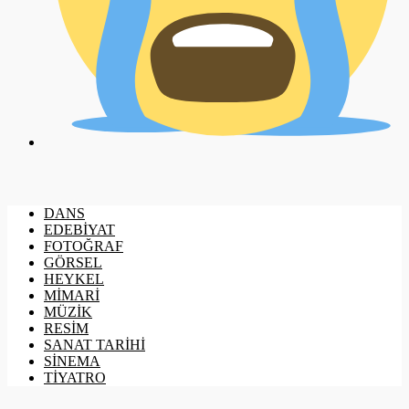
DANS
EDEBİYAT
FOTOĞRAF
GÖRSEL
HEYKEL
MİMARİ
MÜZİK
RESİM
SANAT TARİHİ
SİNEMA
TİYATRO