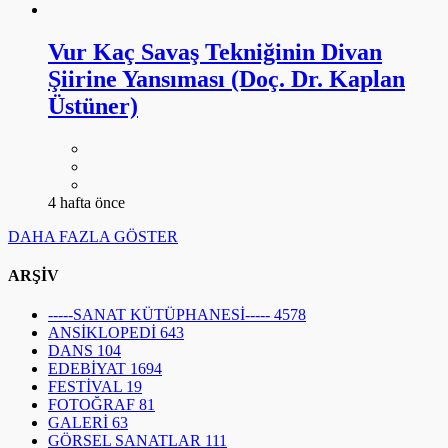
Vur Kaç Savaş Tekniğinin Divan
Şiirine Yansıması (Doç. Dr. Kaplan
Üstüner)
4 hafta önce
DAHA FAZLA GÖSTER
ARŞİV
-----SANAT KÜTÜPHANESİ-----
4578
ANSİKLOPEDİ
643
DANS
104
EDEBİYAT
1694
FESTİVAL
19
FOTOĞRAF
81
GALERİ
63
GÖRSEL SANATLAR
111