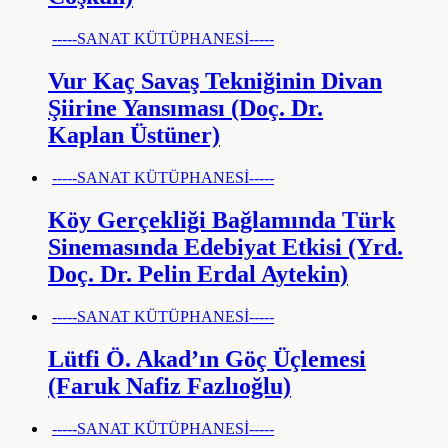
-----SANAT KÜTÜPHANESİ-----
Vur Kaç Savaş Tekniğinin Divan
Şiirine Yansıması (Doç. Dr.
Kaplan Üstüner)
-----SANAT KÜTÜPHANESİ-----
Köy Gerçekliği Bağlamında Türk
Sinemasında Edebiyat Etkisi (Yrd.
Doç. Dr. Pelin Erdal Aytekin)
-----SANAT KÜTÜPHANESİ-----
Lütfi Ö. Akad’ın Göç Üçlemesi
(Faruk Nafiz Fazlıoğlu)
-----SANAT KÜTÜPHANESİ-----