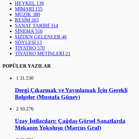
HEYKEL
139
MİMARİ
155
MÜZİK
380
RESİM
265
SANAT TARİHİ
314
SİNEMA
516
SİZDEN GELENLER
46
SÖYLEŞİ
13
TİYATRO
570
TİYATRO METİNLERİ
21
POPÜLER YAZILAR
1
31.530
Dergi Çıkarmak ve Yayınlamak İçin Gerekli
Belgeler (Mustafa Güney)
2
10.276
Uzay İstilacıları: Çağdaş Görsel Sanatlarda
Mekanın Yokoluşu (Marcus Graf)