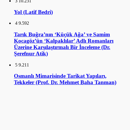
3
10.231
Yol (Latif Bedri)
4
9.592
Tarık Buğra’nın ‘Küçük Ağa’ ve Samim
Kocagöz’ün ‘Kalpaklılar’ Adlı Romanları
Üzerine Karşılaştırmalı Bir İnceleme (Dr.
Şerefnur Atik)
5
9.211
Osmanlı Mimarisinde Tarikat Yapıları,
Tekkeler (Prof. Dr. Mehmet Baha Tanman)