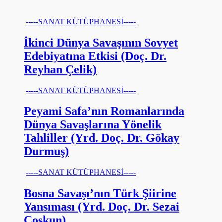
-----SANAT KÜTÜPHANESİ-----
İkinci Dünya Savaşının Sovyet
Edebiyatına Etkisi (Doç. Dr.
Reyhan Çelik)
-----SANAT KÜTÜPHANESİ-----
Peyami Safa’nın Romanlarında
Dünya Savaşlarına Yönelik
Tahliller (Yrd. Doç. Dr. Gökay
Durmuş)
-----SANAT KÜTÜPHANESİ-----
Bosna Savaşı’nın Türk Şiirine
Yansıması (Yrd. Doç. Dr. Sezai
Coşkun)