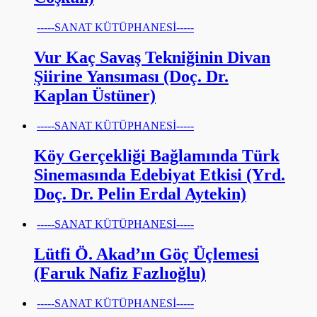
-----SANAT KÜTÜPHANESİ-----
Vur Kaç Savaş Tekniğinin Divan
Şiirine Yansıması (Doç. Dr.
Kaplan Üstüner)
-----SANAT KÜTÜPHANESİ-----
Köy Gerçekliği Bağlamında Türk
Sinemasında Edebiyat Etkisi (Yrd.
Doç. Dr. Pelin Erdal Aytekin)
-----SANAT KÜTÜPHANESİ-----
Lütfi Ö. Akad’ın Göç Üçlemesi
(Faruk Nafiz Fazlıoğlu)
-----SANAT KÜTÜPHANESİ-----