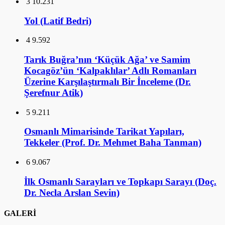
3
10.231
Yol (Latif Bedri)
4
9.592
Tarık Buğra’nın ‘Küçük Ağa’ ve Samim
Kocagöz’ün ‘Kalpaklılar’ Adlı Romanları
Üzerine Karşılaştırmalı Bir İnceleme (Dr.
Şerefnur Atik)
5
9.211
Osmanlı Mimarisinde Tarikat Yapıları,
Tekkeler (Prof. Dr. Mehmet Baha Tanman)
6
9.067
İlk Osmanlı Sarayları ve Topkapı Sarayı (Doç.
Dr. Necla Arslan Sevin)
GALERİ