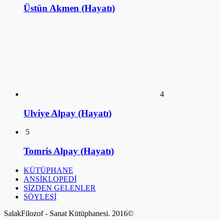
Üstün Akmen (Hayatı)
4
Ulviye Alpay (Hayatı)
5
Tomris Alpay (Hayatı)
KÜTÜPHANE
ANSİKLOPEDİ
SİZDEN GELENLER
SÖYLEŞİ
SalakFilozof - Sanat Kütüphanesi. 2016©