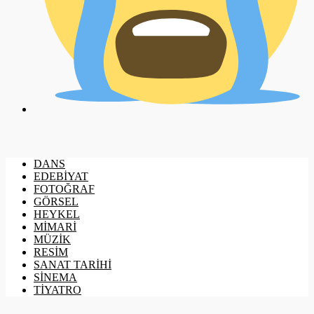
DANS
EDEBİYAT
FOTOĞRAF
GÖRSEL
HEYKEL
MİMARİ
MÜZİK
RESİM
SANAT TARİHİ
SİNEMA
TİYATRO