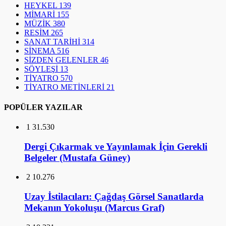
HEYKEL
139
MİMARİ
155
MÜZİK
380
RESİM
265
SANAT TARİHİ
314
SİNEMA
516
SİZDEN GELENLER
46
SÖYLEŞİ
13
TİYATRO
570
TİYATRO METİNLERİ
21
POPÜLER YAZILAR
1
31.530
Dergi Çıkarmak ve Yayınlamak İçin Gerekli
Belgeler (Mustafa Güney)
2
10.276
Uzay İstilacıları: Çağdaş Görsel Sanatlarda
Mekanın Yokoluşu (Marcus Graf)