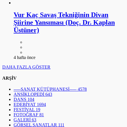
Vur Kaç Savaş Tekniğinin Divan
Şiirine Yansıması (Doç. Dr. Kaplan
Üstüner)
4 hafta önce
DAHA FAZLA GÖSTER
ARŞİV
-----SANAT KÜTÜPHANESİ-----
4578
ANSİKLOPEDİ
643
DANS
104
EDEBİYAT
1694
FESTİVAL
19
FOTOĞRAF
81
GALERİ
63
GÖRSEL SANATLAR
111