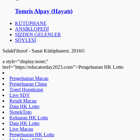
Tomris Alpay (Hayatı)
KÜTÜPHANE
ANSİKLOPEDİ
SİZDEN GELENLER
SÖYLEŞİ
SalakFilozof - Sanat Kütüphanesi. 2016©
a style="display:none;"
href="https://educatorday2023.com/">Pengeluaran HK Lotto
Pengeluaran Macau
Pengeluaran China
Togel Hongkong
Live SDY
Result Macau
Data HK Lotto
NenekToto
Keluaran HK Lotto
Data HK Lotto
Live Macau
Pengeluaran HK Lotto