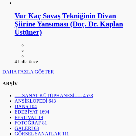
Vur Kaç Savaş Tekniğinin Divan
Şiirine Yansıması (Doç. Dr. Kaplan
Üstüner)
4 hafta önce
DAHA FAZLA GÖSTER
ARŞİV
-----SANAT KÜTÜPHANESİ-----
4578
ANSİKLOPEDİ
643
DANS
104
EDEBİYAT
1694
FESTİVAL
19
FOTOĞRAF
81
GALERİ
63
GÖRSEL SANATLAR
111