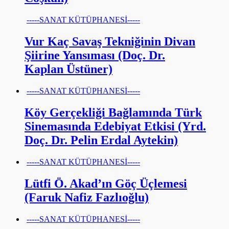
-----SANAT KÜTÜPHANESİ-----
Vur Kaç Savaş Tekniğinin Divan
Şiirine Yansıması (Doç. Dr.
Kaplan Üstüner)
-----SANAT KÜTÜPHANESİ-----
Köy Gerçekliği Bağlamında Türk
Sinemasında Edebiyat Etkisi (Yrd.
Doç. Dr. Pelin Erdal Aytekin)
-----SANAT KÜTÜPHANESİ-----
Lütfi Ö. Akad’ın Göç Üçlemesi
(Faruk Nafiz Fazlıoğlu)
-----SANAT KÜTÜPHANESİ-----