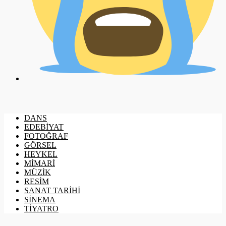
DANS
EDEBİYAT
FOTOĞRAF
GÖRSEL
HEYKEL
MİMARİ
MÜZİK
RESİM
SANAT TARİHİ
SİNEMA
TİYATRO