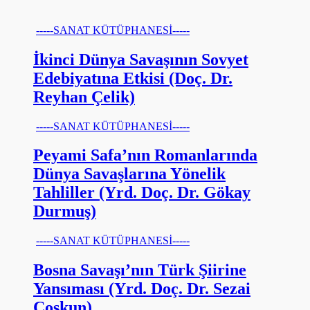
-----SANAT KÜTÜPHANESİ-----
İkinci Dünya Savaşının Sovyet
Edebiyatına Etkisi (Doç. Dr.
Reyhan Çelik)
-----SANAT KÜTÜPHANESİ-----
Peyami Safa’nın Romanlarında
Dünya Savaşlarına Yönelik
Tahliller (Yrd. Doç. Dr. Gökay
Durmuş)
-----SANAT KÜTÜPHANESİ-----
Bosna Savaşı’nın Türk Şiirine
Yansıması (Yrd. Doç. Dr. Sezai
Coşkun)