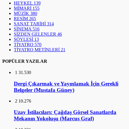
HEYKEL
139
MİMARİ
155
MÜZİK
380
RESİM
265
SANAT TARİHİ
314
SİNEMA
516
SİZDEN GELENLER
46
SÖYLEŞİ
13
TİYATRO
570
TİYATRO METİNLERİ
21
POPÜLER YAZILAR
1
31.530
Dergi Çıkarmak ve Yayınlamak İçin Gerekli
Belgeler (Mustafa Güney)
2
10.276
Uzay İstilacıları: Çağdaş Görsel Sanatlarda
Mekanın Yokoluşu (Marcus Graf)