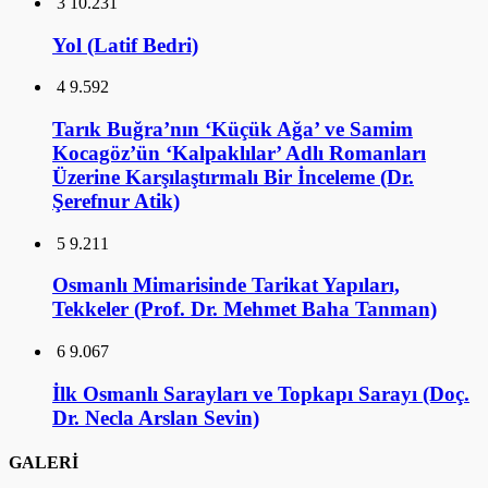
3
10.231
Yol (Latif Bedri)
4
9.592
Tarık Buğra’nın ‘Küçük Ağa’ ve Samim
Kocagöz’ün ‘Kalpaklılar’ Adlı Romanları
Üzerine Karşılaştırmalı Bir İnceleme (Dr.
Şerefnur Atik)
5
9.211
Osmanlı Mimarisinde Tarikat Yapıları,
Tekkeler (Prof. Dr. Mehmet Baha Tanman)
6
9.067
İlk Osmanlı Sarayları ve Topkapı Sarayı (Doç.
Dr. Necla Arslan Sevin)
GALERİ