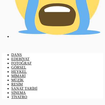
DANS
EDEBİYAT
FOTOĞRAF
GÖRSEL
HEYKEL
MİMARİ
MÜZİK
RESİM
SANAT TARİHİ
SİNEMA
TİYATRO