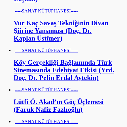
-----SANAT KÜTÜPHANESİ-----
Vur Kaç Savaş Tekniğinin Divan
Şiirine Yansıması (Doç. Dr.
Kaplan Üstüner)
-----SANAT KÜTÜPHANESİ-----
Köy Gerçekliği Bağlamında Türk
Sinemasında Edebiyat Etkisi (Yrd.
Doç. Dr. Pelin Erdal Aytekin)
-----SANAT KÜTÜPHANESİ-----
Lütfi Ö. Akad’ın Göç Üçlemesi
(Faruk Nafiz Fazlıoğlu)
-----SANAT KÜTÜPHANESİ-----