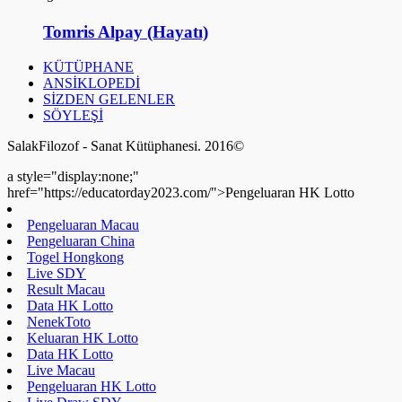
Tomris Alpay (Hayatı)
KÜTÜPHANE
ANSİKLOPEDİ
SİZDEN GELENLER
SÖYLEŞİ
SalakFilozof - Sanat Kütüphanesi. 2016©
a style="display:none;"
href="https://educatorday2023.com/">Pengeluaran HK Lotto
Pengeluaran Macau
Pengeluaran China
Togel Hongkong
Live SDY
Result Macau
Data HK Lotto
NenekToto
Keluaran HK Lotto
Data HK Lotto
Live Macau
Pengeluaran HK Lotto