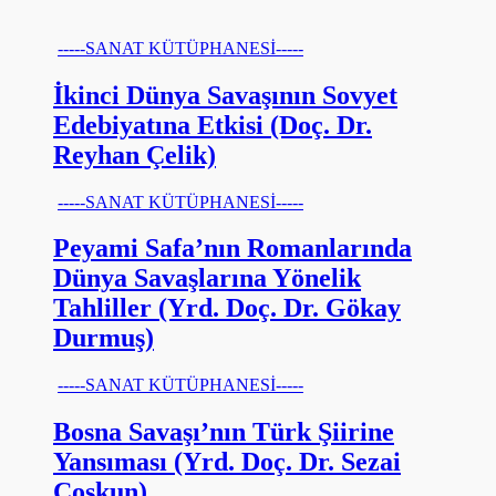
-----SANAT KÜTÜPHANESİ-----
İkinci Dünya Savaşının Sovyet
Edebiyatına Etkisi (Doç. Dr.
Reyhan Çelik)
-----SANAT KÜTÜPHANESİ-----
Peyami Safa’nın Romanlarında
Dünya Savaşlarına Yönelik
Tahliller (Yrd. Doç. Dr. Gökay
Durmuş)
-----SANAT KÜTÜPHANESİ-----
Bosna Savaşı’nın Türk Şiirine
Yansıması (Yrd. Doç. Dr. Sezai
Coşkun)