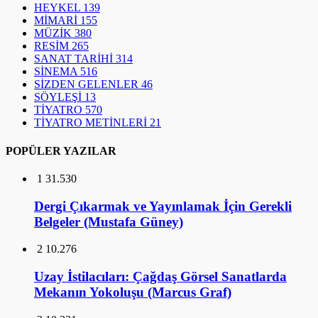
HEYKEL
139
MİMARİ
155
MÜZİK
380
RESİM
265
SANAT TARİHİ
314
SİNEMA
516
SİZDEN GELENLER
46
SÖYLEŞİ
13
TİYATRO
570
TİYATRO METİNLERİ
21
POPÜLER YAZILAR
1
31.530
Dergi Çıkarmak ve Yayınlamak İçin Gerekli
Belgeler (Mustafa Güney)
2
10.276
Uzay İstilacıları: Çağdaş Görsel Sanatlarda
Mekanın Yokoluşu (Marcus Graf)