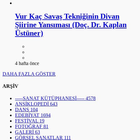
Vur Kaç Savaş Tekniğinin Divan
Şiirine Yansıması (Doç. Dr. Kaplan
Üstüner)
4 hafta önce
DAHA FAZLA GÖSTER
ARŞİV
-----SANAT KÜTÜPHANESİ-----
4578
ANSİKLOPEDİ
643
DANS
104
EDEBİYAT
1694
FESTİVAL
19
FOTOĞRAF
81
GALERİ
63
GÖRSEL SANATLAR
111