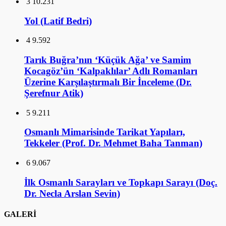
3
10.231
Yol (Latif Bedri)
4
9.592
Tarık Buğra’nın ‘Küçük Ağa’ ve Samim
Kocagöz’ün ‘Kalpaklılar’ Adlı Romanları
Üzerine Karşılaştırmalı Bir İnceleme (Dr.
Şerefnur Atik)
5
9.211
Osmanlı Mimarisinde Tarikat Yapıları,
Tekkeler (Prof. Dr. Mehmet Baha Tanman)
6
9.067
İlk Osmanlı Sarayları ve Topkapı Sarayı (Doç.
Dr. Necla Arslan Sevin)
GALERİ