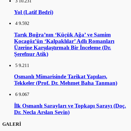
3
10.231
Yol (Latif Bedri)
4
9.592
Tarık Buğra’nın ‘Küçük Ağa’ ve Samim
Kocagöz’ün ‘Kalpaklılar’ Adlı Romanları
Üzerine Karşılaştırmalı Bir İnceleme (Dr.
Şerefnur Atik)
5
9.211
Osmanlı Mimarisinde Tarikat Yapıları,
Tekkeler (Prof. Dr. Mehmet Baha Tanman)
6
9.067
İlk Osmanlı Sarayları ve Topkapı Sarayı (Doç.
Dr. Necla Arslan Sevin)
GALERİ