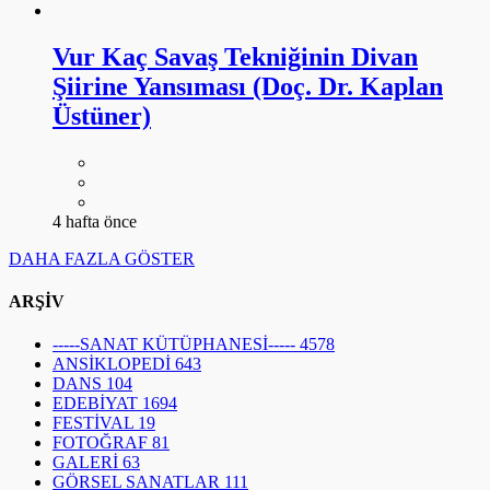
Vur Kaç Savaş Tekniğinin Divan
Şiirine Yansıması (Doç. Dr. Kaplan
Üstüner)
4 hafta önce
DAHA FAZLA GÖSTER
ARŞİV
-----SANAT KÜTÜPHANESİ-----
4578
ANSİKLOPEDİ
643
DANS
104
EDEBİYAT
1694
FESTİVAL
19
FOTOĞRAF
81
GALERİ
63
GÖRSEL SANATLAR
111