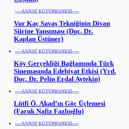
-----SANAT KÜTÜPHANESİ-----
Vur Kaç Savaş Tekniğinin Divan
Şiirine Yansıması (Doç. Dr.
Kaplan Üstüner)
-----SANAT KÜTÜPHANESİ-----
Köy Gerçekliği Bağlamında Türk
Sinemasında Edebiyat Etkisi (Yrd.
Doç. Dr. Pelin Erdal Aytekin)
-----SANAT KÜTÜPHANESİ-----
Lütfi Ö. Akad’ın Göç Üçlemesi
(Faruk Nafiz Fazlıoğlu)
-----SANAT KÜTÜPHANESİ-----