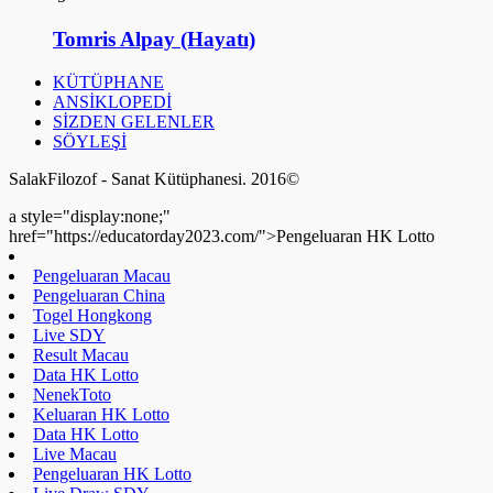
Tomris Alpay (Hayatı)
KÜTÜPHANE
ANSİKLOPEDİ
SİZDEN GELENLER
SÖYLEŞİ
SalakFilozof - Sanat Kütüphanesi. 2016©
a style="display:none;"
href="https://educatorday2023.com/">Pengeluaran HK Lotto
Pengeluaran Macau
Pengeluaran China
Togel Hongkong
Live SDY
Result Macau
Data HK Lotto
NenekToto
Keluaran HK Lotto
Data HK Lotto
Live Macau
Pengeluaran HK Lotto