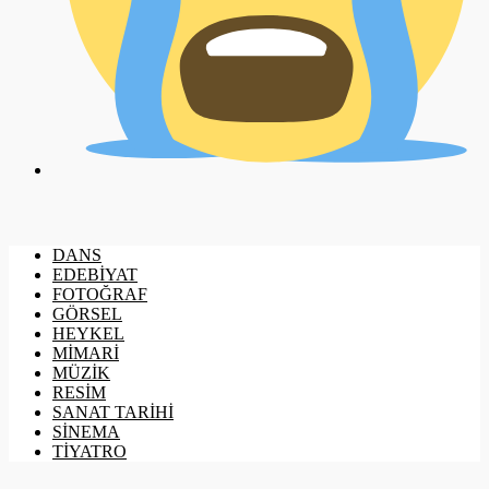
DANS
EDEBİYAT
FOTOĞRAF
GÖRSEL
HEYKEL
MİMARİ
MÜZİK
RESİM
SANAT TARİHİ
SİNEMA
TİYATRO