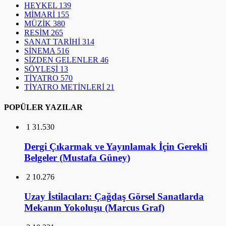
HEYKEL
139
MİMARİ
155
MÜZİK
380
RESİM
265
SANAT TARİHİ
314
SİNEMA
516
SİZDEN GELENLER
46
SÖYLEŞİ
13
TİYATRO
570
TİYATRO METİNLERİ
21
POPÜLER YAZILAR
1
31.530
Dergi Çıkarmak ve Yayınlamak İçin Gerekli
Belgeler (Mustafa Güney)
2
10.276
Uzay İstilacıları: Çağdaş Görsel Sanatlarda
Mekanın Yokoluşu (Marcus Graf)