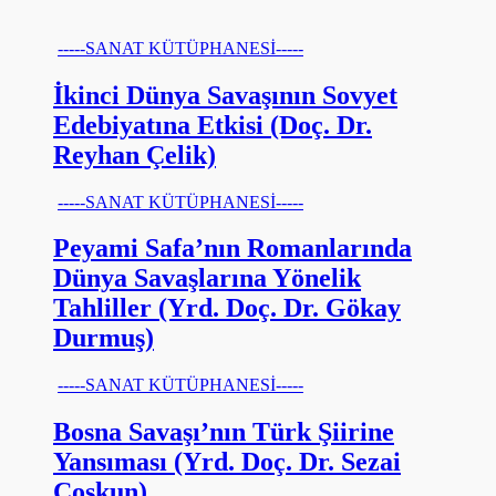
-----SANAT KÜTÜPHANESİ-----
İkinci Dünya Savaşının Sovyet
Edebiyatına Etkisi (Doç. Dr.
Reyhan Çelik)
-----SANAT KÜTÜPHANESİ-----
Peyami Safa’nın Romanlarında
Dünya Savaşlarına Yönelik
Tahliller (Yrd. Doç. Dr. Gökay
Durmuş)
-----SANAT KÜTÜPHANESİ-----
Bosna Savaşı’nın Türk Şiirine
Yansıması (Yrd. Doç. Dr. Sezai
Coşkun)