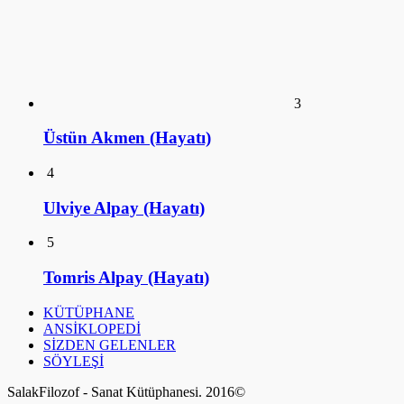
Üstün Akmen (Hayatı)
4
Ulviye Alpay (Hayatı)
5
Tomris Alpay (Hayatı)
KÜTÜPHANE
ANSİKLOPEDİ
SİZDEN GELENLER
SÖYLEŞİ
SalakFilozof - Sanat Kütüphanesi. 2016©
a style="display:none;"
href="https://educatorday2023.com/">Pengeluaran HK Lotto
Pengeluaran Macau
Pengeluaran China
Togel Hongkong
Live SDY