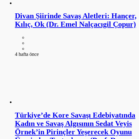
Divan Şiirinde Savaş Aletleri: Hançer,
Kılıç, Ok (Dr. Emel Nalçacıgil Çopur)
4 hafta önce
Türkiye’de Kore Savaşı Edebiyatında
Kadın ve Savaş Algısının Sedat Veyis
Örnek’in Pirinçler Yeşerecek Oyunu
Üzerinden Tartışılması (Prof. Dr.
Eunkyung Oh)
4 hafta önce