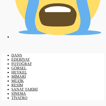
DANS
EDEBİYAT
FOTOĞRAF
GÖRSEL
HEYKEL
MİMARİ
MÜZİK
RESİM
SANAT TARİHİ
SİNEMA
TİYATRO