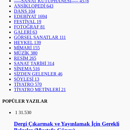
HEYKEL
139
MİMARİ
155
MÜZİK
380
RESİM
265
SANAT TARİHİ
314
SİNEMA
516
SİZDEN GELENLER
46
SÖYLEŞİ
13
TİYATRO
570
TİYATRO METİNLERİ
21
POPÜLER YAZILAR
1
31.530
Dergi Çıkarmak ve Yayınlamak İçin Gerekli
Belgeler (Mustafa Güney)
2
10.276
Uzay İstilacıları: Çağdaş Görsel Sanatlarda
Mekanın Yokoluşu (Marcus Graf)