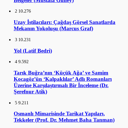
3
10.231
Yol (Latif Bedri)
4
9.592
Tarık Buğra’nın ‘Küçük Ağa’ ve Samim
Kocagöz’ün ‘Kalpaklılar’ Adlı Romanları
Üzerine Karşılaştırmalı Bir İnceleme (Dr.
Şerefnur Atik)
5
9.211
Osmanlı Mimarisinde Tarikat Yapıları,
Tekkeler (Prof. Dr. Mehmet Baha Tanman)
6
9.067
İlk Osmanlı Sarayları ve Topkapı Sarayı (Doç.
Dr. Necla Arslan Sevin)
GALERİ