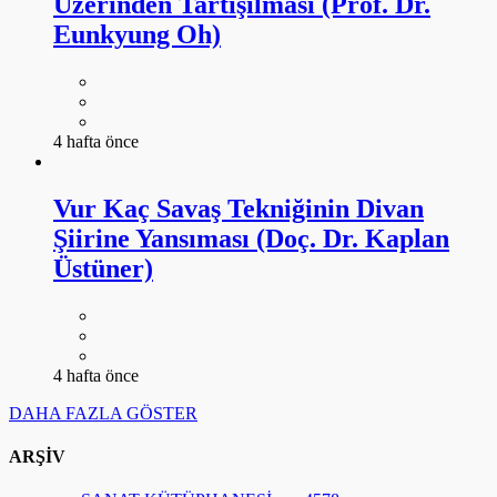
Vur Kaç Savaş Tekniğinin Divan
Şiirine Yansıması (Doç. Dr. Kaplan
Üstüner)
4 hafta önce
DAHA FAZLA GÖSTER
ARŞİV
-----SANAT KÜTÜPHANESİ-----
4578
ANSİKLOPEDİ
643
DANS
104
EDEBİYAT
1694
FESTİVAL
19
FOTOĞRAF
81
GALERİ
63
GÖRSEL SANATLAR
111