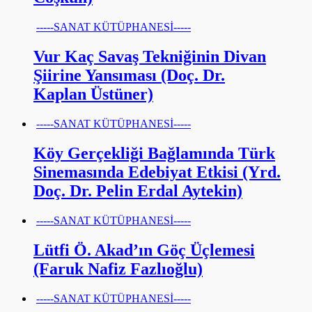
-----SANAT KÜTÜPHANESİ-----
Vur Kaç Savaş Tekniğinin Divan
Şiirine Yansıması (Doç. Dr.
Kaplan Üstüner)
-----SANAT KÜTÜPHANESİ-----
Köy Gerçekliği Bağlamında Türk
Sinemasında Edebiyat Etkisi (Yrd.
Doç. Dr. Pelin Erdal Aytekin)
-----SANAT KÜTÜPHANESİ-----
Lütfi Ö. Akad’ın Göç Üçlemesi
(Faruk Nafiz Fazlıoğlu)
-----SANAT KÜTÜPHANESİ-----