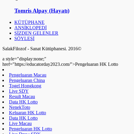
Tomris Alpay (Hayatı)
KÜTÜPHANE
ANSİKLOPEDİ
SİZDEN GELENLER
SÖYLEŞİ
SalakFilozof - Sanat Kütüphanesi. 2016©
a style="display:none;"
href="https://educatorday2023.com/">Pengeluaran HK Lotto
Pengeluaran Macau
Pengeluaran China
Togel Hongkong
Live SDY
Result Macau
Data HK Lotto
NenekToto
Keluaran HK Lotto
Data HK Lotto
Live Macau
Pengeluaran HK Lotto