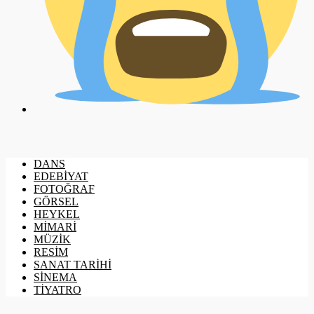
DANS
EDEBİYAT
FOTOĞRAF
GÖRSEL
HEYKEL
MİMARİ
MÜZİK
RESİM
SANAT TARİHİ
SİNEMA
TİYATRO