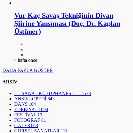
Vur Kaç Savaş Tekniğinin Divan
Şiirine Yansıması (Doç. Dr. Kaplan
Üstüner)
4 hafta önce
DAHA FAZLA GÖSTER
ARŞİV
-----SANAT KÜTÜPHANESİ-----
4578
ANSİKLOPEDİ
643
DANS
104
EDEBİYAT
1694
FESTİVAL
19
FOTOĞRAF
81
GALERİ
63
GÖRSEL SANATLAR
111