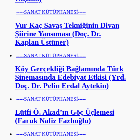
-----SANAT KÜTÜPHANESİ-----
Vur Kaç Savaş Tekniğinin Divan
Şiirine Yansıması (Doç. Dr.
Kaplan Üstüner)
-----SANAT KÜTÜPHANESİ-----
Köy Gerçekliği Bağlamında Türk
Sinemasında Edebiyat Etkisi (Yrd.
Doç. Dr. Pelin Erdal Aytekin)
-----SANAT KÜTÜPHANESİ-----
Lütfi Ö. Akad’ın Göç Üçlemesi
(Faruk Nafiz Fazlıoğlu)
-----SANAT KÜTÜPHANESİ-----