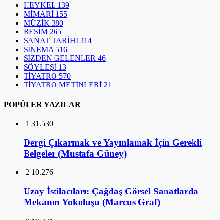
HEYKEL
139
MİMARİ
155
MÜZİK
380
RESİM
265
SANAT TARİHİ
314
SİNEMA
516
SİZDEN GELENLER
46
SÖYLEŞİ
13
TİYATRO
570
TİYATRO METİNLERİ
21
POPÜLER YAZILAR
1
31.530
Dergi Çıkarmak ve Yayınlamak İçin Gerekli
Belgeler (Mustafa Güney)
2
10.276
Uzay İstilacıları: Çağdaş Görsel Sanatlarda
Mekanın Yokoluşu (Marcus Graf)