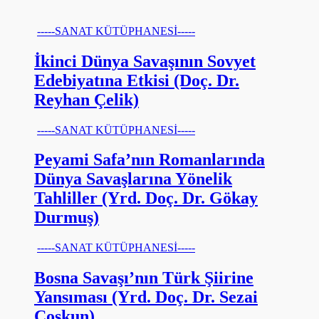
-----SANAT KÜTÜPHANESİ-----
İkinci Dünya Savaşının Sovyet
Edebiyatına Etkisi (Doç. Dr.
Reyhan Çelik)
-----SANAT KÜTÜPHANESİ-----
Peyami Safa’nın Romanlarında
Dünya Savaşlarına Yönelik
Tahliller (Yrd. Doç. Dr. Gökay
Durmuş)
-----SANAT KÜTÜPHANESİ-----
Bosna Savaşı’nın Türk Şiirine
Yansıması (Yrd. Doç. Dr. Sezai
Coşkun)