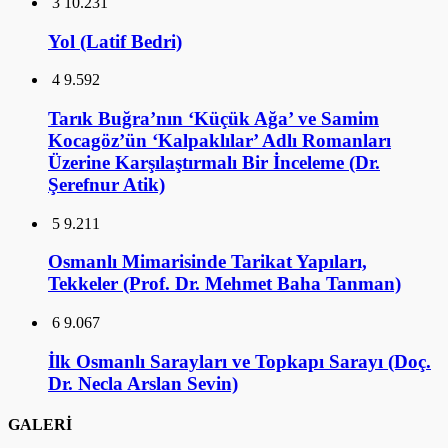
3
10.231
Yol (Latif Bedri)
4
9.592
Tarık Buğra’nın ‘Küçük Ağa’ ve Samim
Kocagöz’ün ‘Kalpaklılar’ Adlı Romanları
Üzerine Karşılaştırmalı Bir İnceleme (Dr.
Şerefnur Atik)
5
9.211
Osmanlı Mimarisinde Tarikat Yapıları,
Tekkeler (Prof. Dr. Mehmet Baha Tanman)
6
9.067
İlk Osmanlı Sarayları ve Topkapı Sarayı (Doç.
Dr. Necla Arslan Sevin)
GALERİ