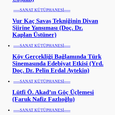
-----SANAT KÜTÜPHANESİ-----
Vur Kaç Savaş Tekniğinin Divan
Şiirine Yansıması (Doç. Dr.
Kaplan Üstüner)
-----SANAT KÜTÜPHANESİ-----
Köy Gerçekliği Bağlamında Türk
Sinemasında Edebiyat Etkisi (Yrd.
Doç. Dr. Pelin Erdal Aytekin)
-----SANAT KÜTÜPHANESİ-----
Lütfi Ö. Akad’ın Göç Üçlemesi
(Faruk Nafiz Fazlıoğlu)
-----SANAT KÜTÜPHANESİ-----