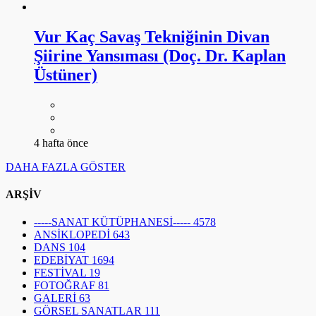
Vur Kaç Savaş Tekniğinin Divan
Şiirine Yansıması (Doç. Dr. Kaplan
Üstüner)
4 hafta önce
DAHA FAZLA GÖSTER
ARŞİV
-----SANAT KÜTÜPHANESİ-----
4578
ANSİKLOPEDİ
643
DANS
104
EDEBİYAT
1694
FESTİVAL
19
FOTOĞRAF
81
GALERİ
63
GÖRSEL SANATLAR
111