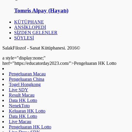
Tomris Alpay (Hayatı)
KÜTÜPHANE
ANSİKLOPEDİ
SİZDEN GELENLER
SÖYLEŞİ
SalakFilozof - Sanat Kütüphanesi. 2016©
a style="display:none;"
href="https://educatorday2023.com/">Pengeluaran HK Lotto
Pengeluaran Macau
Pengeluaran China
Togel Hongkong
Live SDY
Result Macau
Data HK Lotto
NenekToto
Keluaran HK Lotto
Data HK Lotto
Live Macau
Pengeluaran HK Lotto