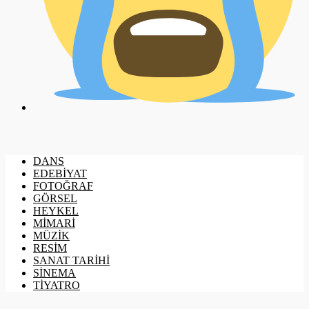
DANS
EDEBİYAT
FOTOĞRAF
GÖRSEL
HEYKEL
MİMARİ
MÜZİK
RESİM
SANAT TARİHİ
SİNEMA
TİYATRO