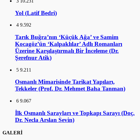
3
10.231
Yol (Latif Bedri)
4
9.592
Tarık Buğra’nın ‘Küçük Ağa’ ve Samim
Kocagöz’ün ‘Kalpaklılar’ Adlı Romanları
Üzerine Karşılaştırmalı Bir İnceleme (Dr.
Şerefnur Atik)
5
9.211
Osmanlı Mimarisinde Tarikat Yapıları,
Tekkeler (Prof. Dr. Mehmet Baha Tanman)
6
9.067
İlk Osmanlı Sarayları ve Topkapı Sarayı (Doç.
Dr. Necla Arslan Sevin)
GALERİ