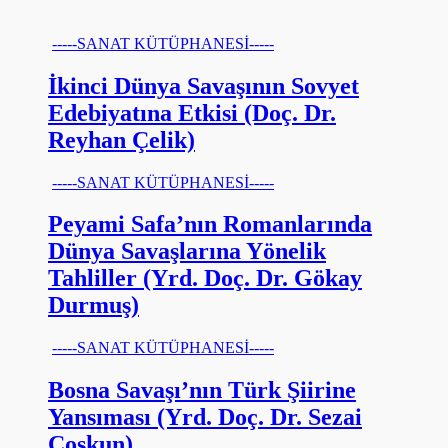
-----SANAT KÜTÜPHANESİ-----
İkinci Dünya Savaşının Sovyet
Edebiyatına Etkisi (Doç. Dr.
Reyhan Çelik)
-----SANAT KÜTÜPHANESİ-----
Peyami Safa’nın Romanlarında
Dünya Savaşlarına Yönelik
Tahliller (Yrd. Doç. Dr. Gökay
Durmuş)
-----SANAT KÜTÜPHANESİ-----
Bosna Savaşı’nın Türk Şiirine
Yansıması (Yrd. Doç. Dr. Sezai
Coşkun)