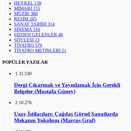
HEYKEL
139
MİMARİ
155
MÜZİK
380
RESİM
265
SANAT TARİHİ
314
SİNEMA
516
SİZDEN GELENLER
46
SÖYLEŞİ
13
TİYATRO
570
TİYATRO METİNLERİ
21
POPÜLER YAZILAR
1
31.530
Dergi Çıkarmak ve Yayınlamak İçin Gerekli
Belgeler (Mustafa Güney)
2
10.276
Uzay İstilacıları: Çağdaş Görsel Sanatlarda
Mekanın Yokoluşu (Marcus Graf)