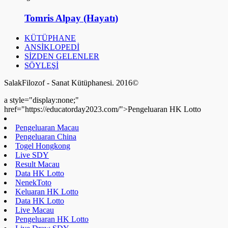
Tomris Alpay (Hayatı)
KÜTÜPHANE
ANSİKLOPEDİ
SİZDEN GELENLER
SÖYLEŞİ
SalakFilozof - Sanat Kütüphanesi. 2016©
a style="display:none;"
href="https://educatorday2023.com/">Pengeluaran HK Lotto
Pengeluaran Macau
Pengeluaran China
Togel Hongkong
Live SDY
Result Macau
Data HK Lotto
NenekToto
Keluaran HK Lotto
Data HK Lotto
Live Macau
Pengeluaran HK Lotto