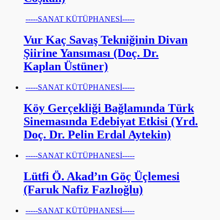
-----SANAT KÜTÜPHANESİ-----
Vur Kaç Savaş Tekniğinin Divan
Şiirine Yansıması (Doç. Dr.
Kaplan Üstüner)
-----SANAT KÜTÜPHANESİ-----
Köy Gerçekliği Bağlamında Türk
Sinemasında Edebiyat Etkisi (Yrd.
Doç. Dr. Pelin Erdal Aytekin)
-----SANAT KÜTÜPHANESİ-----
Lütfi Ö. Akad’ın Göç Üçlemesi
(Faruk Nafiz Fazlıoğlu)
-----SANAT KÜTÜPHANESİ-----