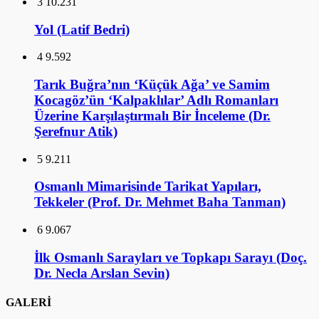
3
10.231
Yol (Latif Bedri)
4
9.592
Tarık Buğra’nın ‘Küçük Ağa’ ve Samim
Kocagöz’ün ‘Kalpaklılar’ Adlı Romanları
Üzerine Karşılaştırmalı Bir İnceleme (Dr.
Şerefnur Atik)
5
9.211
Osmanlı Mimarisinde Tarikat Yapıları,
Tekkeler (Prof. Dr. Mehmet Baha Tanman)
6
9.067
İlk Osmanlı Sarayları ve Topkapı Sarayı (Doç.
Dr. Necla Arslan Sevin)
GALERİ