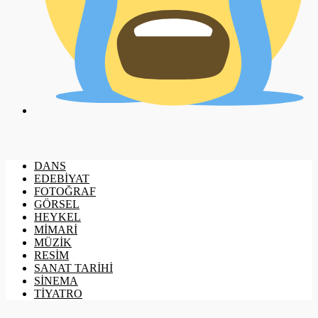
DANS
EDEBİYAT
FOTOĞRAF
GÖRSEL
HEYKEL
MİMARİ
MÜZİK
RESİM
SANAT TARİHİ
SİNEMA
TİYATRO