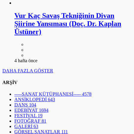
Vur Kaç Savaş Tekniğinin Divan
Şiirine Yansıması (Doç. Dr. Kaplan
Üstüner)
4 hafta önce
DAHA FAZLA GÖSTER
ARŞİV
-----SANAT KÜTÜPHANESİ-----
4578
ANSİKLOPEDİ
643
DANS
104
EDEBİYAT
1694
FESTİVAL
19
FOTOĞRAF
81
GALERİ
63
GÖRSEL SANATLAR
111