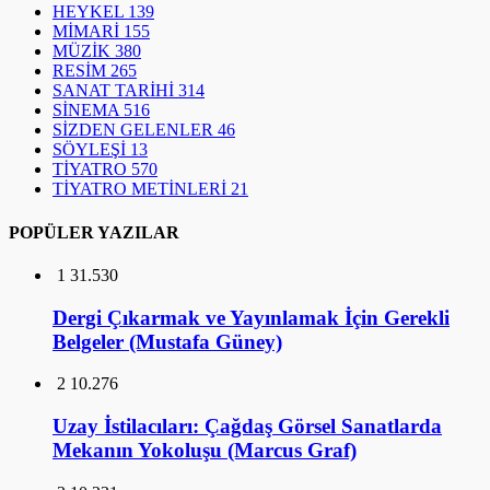
HEYKEL
139
MİMARİ
155
MÜZİK
380
RESİM
265
SANAT TARİHİ
314
SİNEMA
516
SİZDEN GELENLER
46
SÖYLEŞİ
13
TİYATRO
570
TİYATRO METİNLERİ
21
POPÜLER YAZILAR
1
31.530
Dergi Çıkarmak ve Yayınlamak İçin Gerekli
Belgeler (Mustafa Güney)
2
10.276
Uzay İstilacıları: Çağdaş Görsel Sanatlarda
Mekanın Yokoluşu (Marcus Graf)