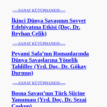
-----SANAT KÜTÜPHANESİ-----
İkinci Dünya Savaşının Sovyet
Edebiyatına Etkisi (Doç. Dr.
Reyhan Çelik)
-----SANAT KÜTÜPHANESİ-----
Peyami Safa’nın Romanlarında
Dünya Savaşlarına Yönelik
Tahliller (Yrd. Doç. Dr. Gökay
Durmuş)
-----SANAT KÜTÜPHANESİ-----
Bosna Savaşı’nın Türk Şiirine
Yansıması (Yrd. Doç. Dr. Sezai
Coşkun)