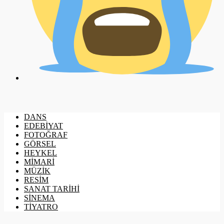
DANS
EDEBİYAT
FOTOĞRAF
GÖRSEL
HEYKEL
MİMARİ
MÜZİK
RESİM
SANAT TARİHİ
SİNEMA
TİYATRO