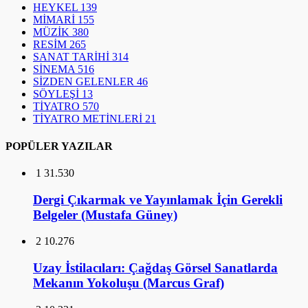
HEYKEL
139
MİMARİ
155
MÜZİK
380
RESİM
265
SANAT TARİHİ
314
SİNEMA
516
SİZDEN GELENLER
46
SÖYLEŞİ
13
TİYATRO
570
TİYATRO METİNLERİ
21
POPÜLER YAZILAR
1
31.530
Dergi Çıkarmak ve Yayınlamak İçin Gerekli
Belgeler (Mustafa Güney)
2
10.276
Uzay İstilacıları: Çağdaş Görsel Sanatlarda
Mekanın Yokoluşu (Marcus Graf)