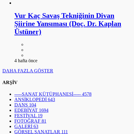
Vur Kaç Savaş Tekniğinin Divan
Şiirine Yansıması (Doç. Dr. Kaplan
Üstüner)
4 hafta önce
DAHA FAZLA GÖSTER
ARŞİV
-----SANAT KÜTÜPHANESİ-----
4578
ANSİKLOPEDİ
643
DANS
104
EDEBİYAT
1694
FESTİVAL
19
FOTOĞRAF
81
GALERİ
63
GÖRSEL SANATLAR
111