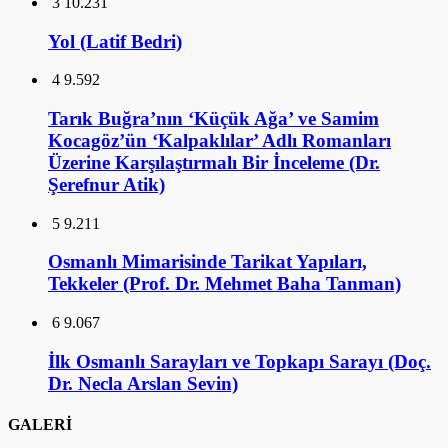
3
10.231
Yol (Latif Bedri)
4
9.592
Tarık Buğra’nın ‘Küçük Ağa’ ve Samim
Kocagöz’ün ‘Kalpaklılar’ Adlı Romanları
Üzerine Karşılaştırmalı Bir İnceleme (Dr.
Şerefnur Atik)
5
9.211
Osmanlı Mimarisinde Tarikat Yapıları,
Tekkeler (Prof. Dr. Mehmet Baha Tanman)
6
9.067
İlk Osmanlı Sarayları ve Topkapı Sarayı (Doç.
Dr. Necla Arslan Sevin)
GALERİ