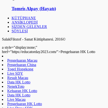
Tomris Alpay (Hayatı)
KÜTÜPHANE
ANSİKLOPEDİ
SİZDEN GELENLER
SÖYLEŞİ
SalakFilozof - Sanat Kütüphanesi. 2016©
a style="display:none;"
href="https://educatorday2023.com/">Pengeluaran HK Lotto
Pengeluaran Macau
Pengeluaran China
Togel Hongkong
Live SDY
Result Macau
Data HK Lotto
NenekToto
Keluaran HK Lotto
Data HK Lotto
Live Macau
Pengeluaran HK Lotto