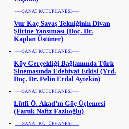
-----SANAT KÜTÜPHANESİ-----
Vur Kaç Savaş Tekniğinin Divan
Şiirine Yansıması (Doç. Dr.
Kaplan Üstüner)
-----SANAT KÜTÜPHANESİ-----
Köy Gerçekliği Bağlamında Türk
Sinemasında Edebiyat Etkisi (Yrd.
Doç. Dr. Pelin Erdal Aytekin)
-----SANAT KÜTÜPHANESİ-----
Lütfi Ö. Akad’ın Göç Üçlemesi
(Faruk Nafiz Fazlıoğlu)
-----SANAT KÜTÜPHANESİ-----