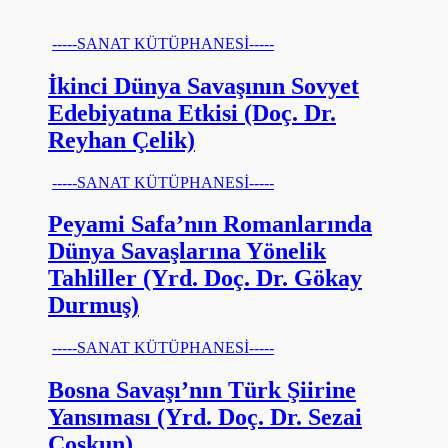
-----SANAT KÜTÜPHANESİ-----
İkinci Dünya Savaşının Sovyet
Edebiyatına Etkisi (Doç. Dr.
Reyhan Çelik)
-----SANAT KÜTÜPHANESİ-----
Peyami Safa’nın Romanlarında
Dünya Savaşlarına Yönelik
Tahliller (Yrd. Doç. Dr. Gökay
Durmuş)
-----SANAT KÜTÜPHANESİ-----
Bosna Savaşı’nın Türk Şiirine
Yansıması (Yrd. Doç. Dr. Sezai
Coşkun)