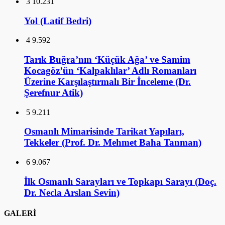
3
10.231
Yol (Latif Bedri)
4
9.592
Tarık Buğra’nın ‘Küçük Ağa’ ve Samim
Kocagöz’ün ‘Kalpaklılar’ Adlı Romanları
Üzerine Karşılaştırmalı Bir İnceleme (Dr.
Şerefnur Atik)
5
9.211
Osmanlı Mimarisinde Tarikat Yapıları,
Tekkeler (Prof. Dr. Mehmet Baha Tanman)
6
9.067
İlk Osmanlı Sarayları ve Topkapı Sarayı (Doç.
Dr. Necla Arslan Sevin)
GALERİ