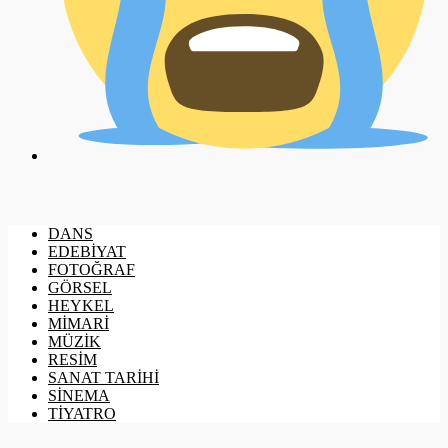
DANS
EDEBİYAT
FOTOĞRAF
GÖRSEL
HEYKEL
MİMARİ
MÜZİK
RESİM
SANAT TARİHİ
SİNEMA
TİYATRO