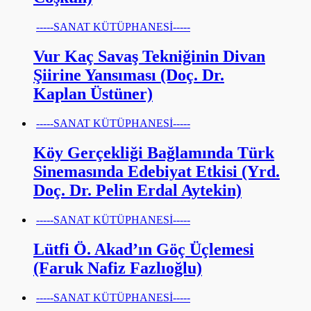
-----SANAT KÜTÜPHANESİ-----
Vur Kaç Savaş Tekniğinin Divan
Şiirine Yansıması (Doç. Dr.
Kaplan Üstüner)
-----SANAT KÜTÜPHANESİ-----
Köy Gerçekliği Bağlamında Türk
Sinemasında Edebiyat Etkisi (Yrd.
Doç. Dr. Pelin Erdal Aytekin)
-----SANAT KÜTÜPHANESİ-----
Lütfi Ö. Akad’ın Göç Üçlemesi
(Faruk Nafiz Fazlıoğlu)
-----SANAT KÜTÜPHANESİ-----