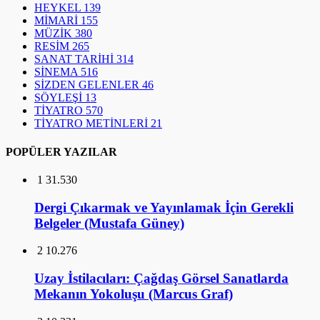
HEYKEL
139
MİMARİ
155
MÜZİK
380
RESİM
265
SANAT TARİHİ
314
SİNEMA
516
SİZDEN GELENLER
46
SÖYLEŞİ
13
TİYATRO
570
TİYATRO METİNLERİ
21
POPÜLER YAZILAR
1
31.530
Dergi Çıkarmak ve Yayınlamak İçin Gerekli
Belgeler (Mustafa Güney)
2
10.276
Uzay İstilacıları: Çağdaş Görsel Sanatlarda
Mekanın Yokoluşu (Marcus Graf)