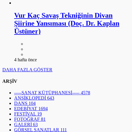
Vur Kaç Savaş Tekniğinin Divan
Şiirine Yansıması (Doç. Dr. Kaplan
Üstüner)
4 hafta önce
DAHA FAZLA GÖSTER
ARŞİV
-----SANAT KÜTÜPHANESİ-----
4578
ANSİKLOPEDİ
643
DANS
104
EDEBİYAT
1694
FESTİVAL
19
FOTOĞRAF
81
GALERİ
63
GÖRSEL SANATLAR
111