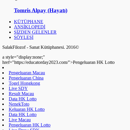
Tomris Alpay (Hayatı)
KÜTÜPHANE
ANSİKLOPEDİ
SİZDEN GELENLER
SÖYLEŞİ
SalakFilozof - Sanat Kütüphanesi. 2016©
a style="display:none;"
href="https://educatorday2023.com/">Pengeluaran HK Lotto
Pengeluaran Macau
Pengeluaran China
Togel Hongkong
Live SDY
Result Macau
Data HK Lotto
NenekToto
Keluaran HK Lotto
Data HK Lotto
Live Macau
Pengeluaran HK Lotto