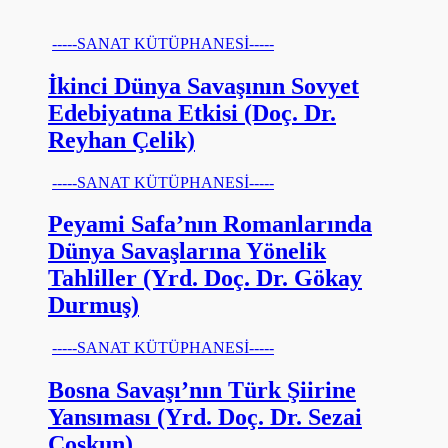
-----SANAT KÜTÜPHANESİ-----
İkinci Dünya Savaşının Sovyet
Edebiyatına Etkisi (Doç. Dr.
Reyhan Çelik)
-----SANAT KÜTÜPHANESİ-----
Peyami Safa’nın Romanlarında
Dünya Savaşlarına Yönelik
Tahliller (Yrd. Doç. Dr. Gökay
Durmuş)
-----SANAT KÜTÜPHANESİ-----
Bosna Savaşı’nın Türk Şiirine
Yansıması (Yrd. Doç. Dr. Sezai
Coşkun)