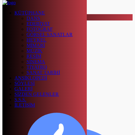
Kapat
KÜTÜPHANE
Ara..
DANS
EDEBİYAT
KÜTÜPHANE
FOTOĞRAF
DANS
GÖRSEL SANATLAR
EDEBİYAT
HEYKEL
FOTOĞRAF
MİMARİ
GÖRSEL SANATLAR
MÜZİK
HEYKEL
RESİM
MİMARİ
SİNEMA
MÜZİK
TİYATRO
RESİM
SANAT TARİHİ
SİNEMA
ANSİKLOPEDİ
TİYATRO
SÖYLEŞİ
SANAT TARİHİ
GALERİ
ANSİKLOPEDİ
SİZDEN GELENLER
SÖYLEŞİ
S.S.S.
GALERİ
İLETİŞİM
SİZDEN GELENLER
S.S.S.
İLETİŞİM