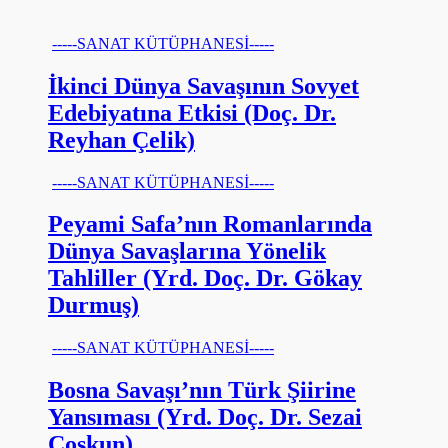
-----SANAT KÜTÜPHANESİ-----
İkinci Dünya Savaşının Sovyet
Edebiyatına Etkisi (Doç. Dr.
Reyhan Çelik)
-----SANAT KÜTÜPHANESİ-----
Peyami Safa’nın Romanlarında
Dünya Savaşlarına Yönelik
Tahliller (Yrd. Doç. Dr. Gökay
Durmuş)
-----SANAT KÜTÜPHANESİ-----
Bosna Savaşı’nın Türk Şiirine
Yansıması (Yrd. Doç. Dr. Sezai
Coşkun)