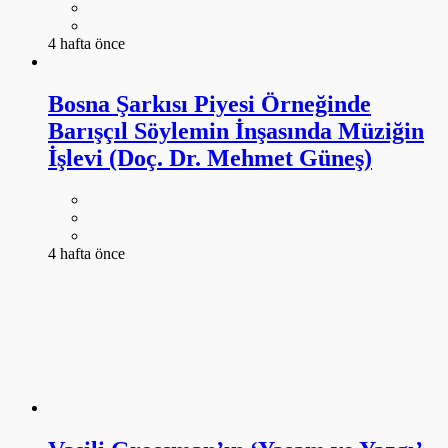
4 hafta önce
Bosna Şarkısı Piyesi Örneğinde
Barışçıl Söylemin İnşasında Müziğin
İşlevi (Doç. Dr. Mehmet Güneş)
4 hafta önce
Vasili Grossman’ın ‘Yaşam ve Yazgı’
Eserinde Bir Savaş Gerçeği: Kamplar
(Doç. Dr. Reyhan Çelik, Özgenur
Turan)