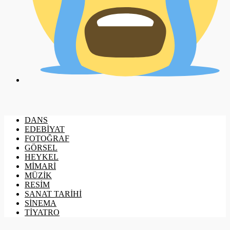
DANS
EDEBİYAT
FOTOĞRAF
GÖRSEL
HEYKEL
MİMARİ
MÜZİK
RESİM
SANAT TARİHİ
SİNEMA
TİYATRO