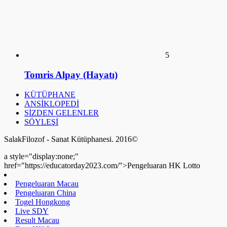
Tomris Alpay (Hayatı)
KÜTÜPHANE
ANSİKLOPEDİ
SİZDEN GELENLER
SÖYLEŞİ
SalakFilozof - Sanat Kütüphanesi. 2016©
a style="display:none;"
href="https://educatorday2023.com/">Pengeluaran HK Lotto
Pengeluaran Macau
Pengeluaran China
Togel Hongkong
Live SDY
Result Macau
Data HK Lotto
NenekToto
Keluaran HK Lotto
Data HK Lotto
Live Macau
Pengeluaran HK Lotto
Live Draw SDY
Pengeluaran HK Lotto