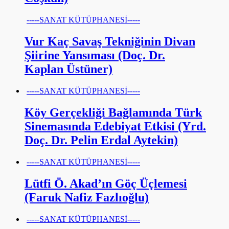
-----SANAT KÜTÜPHANESİ-----
Vur Kaç Savaş Tekniğinin Divan
Şiirine Yansıması (Doç. Dr.
Kaplan Üstüner)
-----SANAT KÜTÜPHANESİ-----
Köy Gerçekliği Bağlamında Türk
Sinemasında Edebiyat Etkisi (Yrd.
Doç. Dr. Pelin Erdal Aytekin)
-----SANAT KÜTÜPHANESİ-----
Lütfi Ö. Akad’ın Göç Üçlemesi
(Faruk Nafiz Fazlıoğlu)
-----SANAT KÜTÜPHANESİ-----