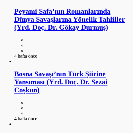
4 hafta önce
Bosna Savaşı’nın Türk Şiirine
Yansıması (Yrd. Doç. Dr. Sezai
Coşkun)
4 hafta önce
Divan Şiirinde Savaş Aletleri: Hançer,
Kılıç, Ok (Dr. Emel Nalçacıgil Çopur)
4 hafta önce