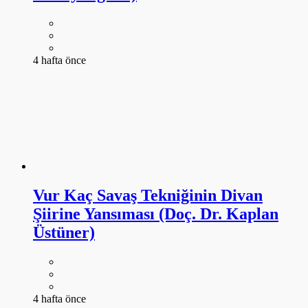
Vur Kaç Savaş Tekniğinin Divan
Şiirine Yansıması (Doç. Dr. Kaplan
Üstüner)
4 hafta önce
DAHA FAZLA GÖSTER
ARŞİV
-----SANAT KÜTÜPHANESİ-----
4578
ANSİKLOPEDİ
643
DANS
104