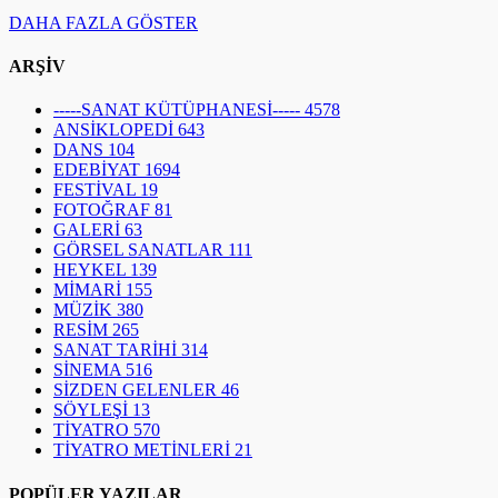
EDEBİYAT
1694
FESTİVAL
19
FOTOĞRAF
81
GALERİ
63
GÖRSEL SANATLAR
111
HEYKEL
139
MİMARİ
155
MÜZİK
380
RESİM
265
SANAT TARİHİ
314
SİNEMA
516
SİZDEN GELENLER
46
SÖYLEŞİ
13
TİYATRO
570
TİYATRO METİNLERİ
21
POPÜLER YAZILAR
1
31.530
Dergi Çıkarmak ve Yayınlamak İçin Gerekli
Belgeler (Mustafa Güney)
2
10.276