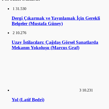
Uzay İstilacıları: Çağdaş Görsel Sanatlarda
Mekanın Yokoluşu (Marcus Graf)
3
10.231
Yol (Latif Bedri)
4
9.592