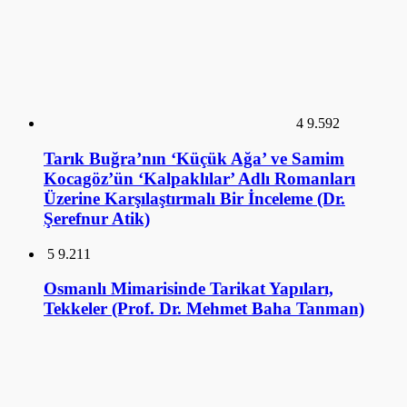
Tarık Buğra’nın ‘Küçük Ağa’ ve Samim
Kocagöz’ün ‘Kalpaklılar’ Adlı Romanları
Üzerine Karşılaştırmalı Bir İnceleme (Dr.
Şerefnur Atik)
5
9.211
Osmanlı Mimarisinde Tarikat Yapıları,
Tekkeler (Prof. Dr. Mehmet Baha Tanman)
6
9.067
İlk Osmanlı Sarayları ve Topkapı Sarayı (Doç.
Dr. Necla Arslan Sevin)