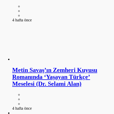
Metin Savaş’ın Zemheri Kuyusu
Romanında ‘Yaşayan Türkçe’
Meselesi (Dr. Selami Alan)
4 hafta önce
Peyami Safa’nın Romanlarında
Dünya Savaşlarına Yönelik Tahliller
(Yrd. Doç. Dr. Gökay Durmuş)