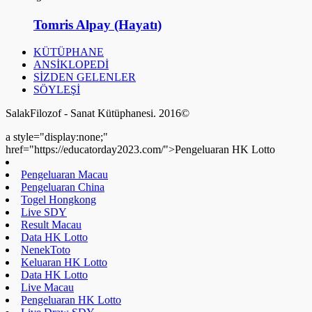
Tomris Alpay (Hayatı)
KÜTÜPHANE
ANSİKLOPEDİ
SİZDEN GELENLER
SÖYLEŞİ
SalakFilozof - Sanat Kütüphanesi. 2016©
a style="display:none;"
href="https://educatorday2023.com/">Pengeluaran HK Lotto
Pengeluaran Macau
Pengeluaran China
Togel Hongkong
Live SDY
Result Macau
Data HK Lotto
NenekToto
Keluaran HK Lotto
Data HK Lotto
Live Macau
Pengeluaran HK Lotto