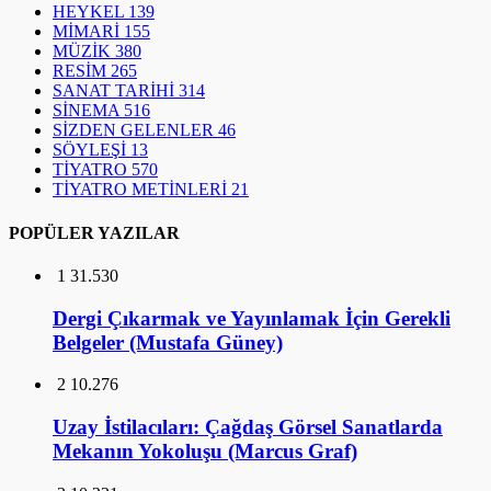
HEYKEL
139
MİMARİ
155
MÜZİK
380
RESİM
265
SANAT TARİHİ
314
SİNEMA
516
SİZDEN GELENLER
46
SÖYLEŞİ
13
TİYATRO
570
TİYATRO METİNLERİ
21
POPÜLER YAZILAR
1
31.530
Dergi Çıkarmak ve Yayınlamak İçin Gerekli
Belgeler (Mustafa Güney)
2
10.276
Uzay İstilacıları: Çağdaş Görsel Sanatlarda
Mekanın Yokoluşu (Marcus Graf)