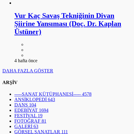
Vur Kaç Savaş Tekniğinin Divan
Şiirine Yansıması (Doç. Dr. Kaplan
Üstüner)
4 hafta önce
DAHA FAZLA GÖSTER
ARŞİV
-----SANAT KÜTÜPHANESİ-----
4578
ANSİKLOPEDİ
643
DANS
104
EDEBİYAT
1694
FESTİVAL
19
FOTOĞRAF
81
GALERİ
63
GÖRSEL SANATLAR
111