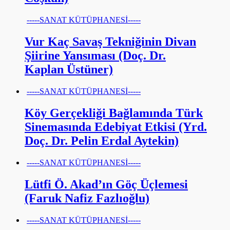
-----SANAT KÜTÜPHANESİ-----
Vur Kaç Savaş Tekniğinin Divan
Şiirine Yansıması (Doç. Dr.
Kaplan Üstüner)
-----SANAT KÜTÜPHANESİ-----
Köy Gerçekliği Bağlamında Türk
Sinemasında Edebiyat Etkisi (Yrd.
Doç. Dr. Pelin Erdal Aytekin)
-----SANAT KÜTÜPHANESİ-----
Lütfi Ö. Akad’ın Göç Üçlemesi
(Faruk Nafiz Fazlıoğlu)
-----SANAT KÜTÜPHANESİ-----