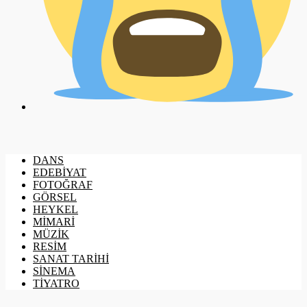
DANS
EDEBİYAT
FOTOĞRAF
GÖRSEL
HEYKEL
MİMARİ
MÜZİK
RESİM
SANAT TARİHİ
SİNEMA
TİYATRO