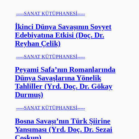
-----SANAT KÜTÜPHANESİ-----
İkinci Dünya Savaşının Sovyet
Edebiyatına Etkisi (Doç. Dr.
Reyhan Çelik)
-----SANAT KÜTÜPHANESİ-----
Peyami Safa’nın Romanlarında
Dünya Savaşlarına Yönelik
Tahliller (Yrd. Doç. Dr. Gökay
Durmuş)
-----SANAT KÜTÜPHANESİ-----
Bosna Savaşı’nın Türk Şiirine
Yansıması (Yrd. Doç. Dr. Sezai
Coşkun)