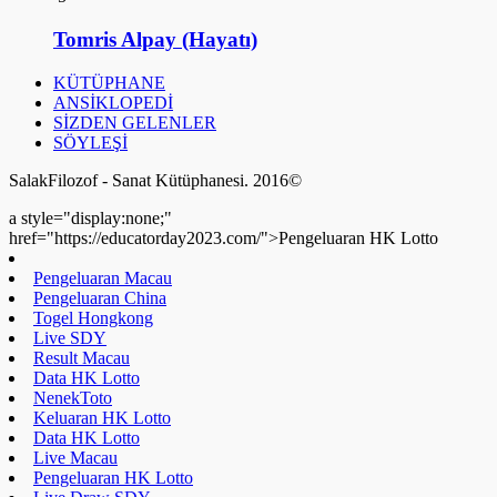
Tomris Alpay (Hayatı)
KÜTÜPHANE
ANSİKLOPEDİ
SİZDEN GELENLER
SÖYLEŞİ
SalakFilozof - Sanat Kütüphanesi. 2016©
a style="display:none;"
href="https://educatorday2023.com/">Pengeluaran HK Lotto
Pengeluaran Macau
Pengeluaran China
Togel Hongkong
Live SDY
Result Macau
Data HK Lotto
NenekToto
Keluaran HK Lotto
Data HK Lotto
Live Macau
Pengeluaran HK Lotto