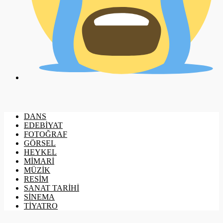
DANS
EDEBİYAT
FOTOĞRAF
GÖRSEL
HEYKEL
MİMARİ
MÜZİK
RESİM
SANAT TARİHİ
SİNEMA
TİYATRO