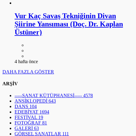
Vur Kaç Savaş Tekniğinin Divan
Şiirine Yansıması (Doç. Dr. Kaplan
Üstüner)
4 hafta önce
DAHA FAZLA GÖSTER
ARŞİV
-----SANAT KÜTÜPHANESİ-----
4578
ANSİKLOPEDİ
643
DANS
104
EDEBİYAT
1694
FESTİVAL
19
FOTOĞRAF
81
GALERİ
63
GÖRSEL SANATLAR
111