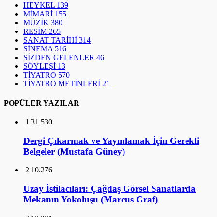
HEYKEL
139
MİMARİ
155
MÜZİK
380
RESİM
265
SANAT TARİHİ
314
SİNEMA
516
SİZDEN GELENLER
46
SÖYLEŞİ
13
TİYATRO
570
TİYATRO METİNLERİ
21
POPÜLER YAZILAR
1
31.530
Dergi Çıkarmak ve Yayınlamak İçin Gerekli
Belgeler (Mustafa Güney)
2
10.276
Uzay İstilacıları: Çağdaş Görsel Sanatlarda
Mekanın Yokoluşu (Marcus Graf)