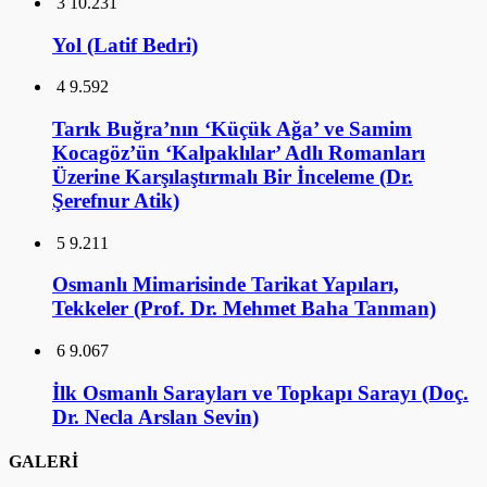
3
10.231
Yol (Latif Bedri)
4
9.592
Tarık Buğra’nın ‘Küçük Ağa’ ve Samim
Kocagöz’ün ‘Kalpaklılar’ Adlı Romanları
Üzerine Karşılaştırmalı Bir İnceleme (Dr.
Şerefnur Atik)
5
9.211
Osmanlı Mimarisinde Tarikat Yapıları,
Tekkeler (Prof. Dr. Mehmet Baha Tanman)
6
9.067
İlk Osmanlı Sarayları ve Topkapı Sarayı (Doç.
Dr. Necla Arslan Sevin)
GALERİ