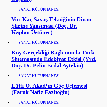
-----SANAT KÜTÜPHANESİ-----
Vur Kaç Savaş Tekniğinin Divan
Şiirine Yansıması (Doç. Dr.
Kaplan Üstüner)
-----SANAT KÜTÜPHANESİ-----
Köy Gerçekliği Bağlamında Türk
Sinemasında Edebiyat Etkisi (Yrd.
Doç. Dr. Pelin Erdal Aytekin)
-----SANAT KÜTÜPHANESİ-----
Lütfi Ö. Akad’ın Göç Üçlemesi
(Faruk Nafiz Fazlıoğlu)
-----SANAT KÜTÜPHANESİ-----