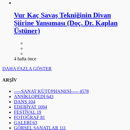
Vur Kaç Savaş Tekniğinin Divan
Şiirine Yansıması (Doç. Dr. Kaplan
Üstüner)
4 hafta önce
DAHA FAZLA GÖSTER
ARŞİV
-----SANAT KÜTÜPHANESİ-----
4578
ANSİKLOPEDİ
643
DANS
104
EDEBİYAT
1694
FESTİVAL
19
FOTOĞRAF
81
GALERİ
63
GÖRSEL SANATLAR
111