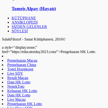
Tomris Alpay (Hayatı)
KÜTÜPHANE
ANSİKLOPEDİ
SİZDEN GELENLER
SÖYLEŞİ
SalakFilozof - Sanat Kütüphanesi. 2016©
a style="display:none;"
href="https://educatorday2023.com/">Pengeluaran HK Lotto
Pengeluaran Macau
Pengeluaran China
Togel Hongkong
Live SDY
Result Macau
Data HK Lotto
NenekToto
Keluaran HK Lotto
Data HK Lotto
Live Macau
Pengeluaran HK Lotto