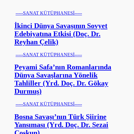
-----SANAT KÜTÜPHANESİ-----
İkinci Dünya Savaşının Sovyet
Edebiyatına Etkisi (Doç. Dr.
Reyhan Çelik)
-----SANAT KÜTÜPHANESİ-----
Peyami Safa’nın Romanlarında
Dünya Savaşlarına Yönelik
Tahliller (Yrd. Doç. Dr. Gökay
Durmuş)
-----SANAT KÜTÜPHANESİ-----
Bosna Savaşı’nın Türk Şiirine
Yansıması (Yrd. Doç. Dr. Sezai
Coşkun)