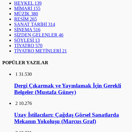
HEYKEL
139
MİMARİ
155
MÜZİK
380
RESİM
265
SANAT TARİHİ
314
SİNEMA
516
SİZDEN GELENLER
46
SÖYLEŞİ
13
TİYATRO
570
TİYATRO METİNLERİ
21
POPÜLER YAZILAR
1
31.530
Dergi Çıkarmak ve Yayınlamak İçin Gerekli
Belgeler (Mustafa Güney)
2
10.276
Uzay İstilacıları: Çağdaş Görsel Sanatlarda
Mekanın Yokoluşu (Marcus Graf)