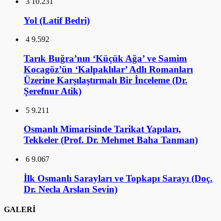
3
10.231
Yol (Latif Bedri)
4
9.592
Tarık Buğra’nın ‘Küçük Ağa’ ve Samim
Kocagöz’ün ‘Kalpaklılar’ Adlı Romanları
Üzerine Karşılaştırmalı Bir İnceleme (Dr.
Şerefnur Atik)
5
9.211
Osmanlı Mimarisinde Tarikat Yapıları,
Tekkeler (Prof. Dr. Mehmet Baha Tanman)
6
9.067
İlk Osmanlı Sarayları ve Topkapı Sarayı (Doç.
Dr. Necla Arslan Sevin)
GALERİ