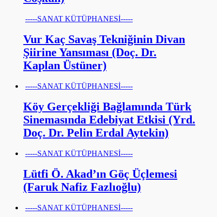
-----SANAT KÜTÜPHANESİ-----
Vur Kaç Savaş Tekniğinin Divan
Şiirine Yansıması (Doç. Dr.
Kaplan Üstüner)
-----SANAT KÜTÜPHANESİ-----
Köy Gerçekliği Bağlamında Türk
Sinemasında Edebiyat Etkisi (Yrd.
Doç. Dr. Pelin Erdal Aytekin)
-----SANAT KÜTÜPHANESİ-----
Lütfi Ö. Akad’ın Göç Üçlemesi
(Faruk Nafiz Fazlıoğlu)
-----SANAT KÜTÜPHANESİ-----