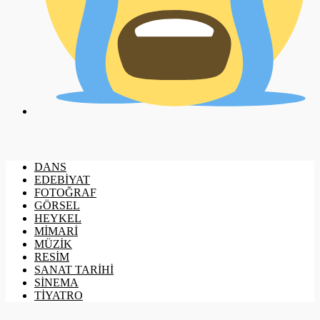
DANS
EDEBİYAT
FOTOĞRAF
GÖRSEL
HEYKEL
MİMARİ
MÜZİK
RESİM
SANAT TARİHİ
SİNEMA
TİYATRO