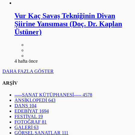
Vur Kaç Savaş Tekniğinin Divan
Şiirine Yansıması (Doç. Dr. Kaplan
Üstüner)
4 hafta önce
DAHA FAZLA GÖSTER
ARŞİV
-----SANAT KÜTÜPHANESİ-----
4578
ANSİKLOPEDİ
643
DANS
104
EDEBİYAT
1694
FESTİVAL
19
FOTOĞRAF
81
GALERİ
63
GÖRSEL SANATLAR
111