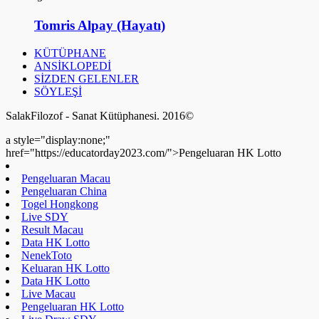
Tomris Alpay (Hayatı)
KÜTÜPHANE
ANSİKLOPEDİ
SİZDEN GELENLER
SÖYLEŞİ
SalakFilozof - Sanat Kütüphanesi. 2016©
a style="display:none;"
href="https://educatorday2023.com/">Pengeluaran HK Lotto
Pengeluaran Macau
Pengeluaran China
Togel Hongkong
Live SDY
Result Macau
Data HK Lotto
NenekToto
Keluaran HK Lotto
Data HK Lotto
Live Macau
Pengeluaran HK Lotto