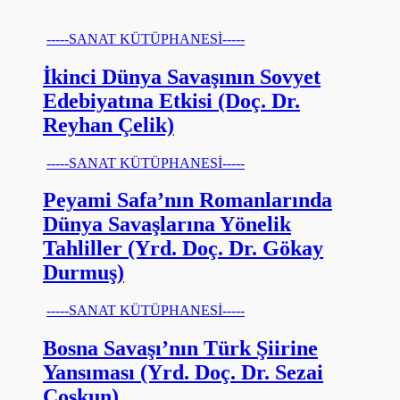
-----SANAT KÜTÜPHANESİ-----
İkinci Dünya Savaşının Sovyet
Edebiyatına Etkisi (Doç. Dr.
Reyhan Çelik)
-----SANAT KÜTÜPHANESİ-----
Peyami Safa’nın Romanlarında
Dünya Savaşlarına Yönelik
Tahliller (Yrd. Doç. Dr. Gökay
Durmuş)
-----SANAT KÜTÜPHANESİ-----
Bosna Savaşı’nın Türk Şiirine
Yansıması (Yrd. Doç. Dr. Sezai
Coşkun)