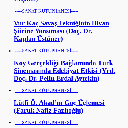
-----SANAT KÜTÜPHANESİ-----
Vur Kaç Savaş Tekniğinin Divan
Şiirine Yansıması (Doç. Dr.
Kaplan Üstüner)
-----SANAT KÜTÜPHANESİ-----
Köy Gerçekliği Bağlamında Türk
Sinemasında Edebiyat Etkisi (Yrd.
Doç. Dr. Pelin Erdal Aytekin)
-----SANAT KÜTÜPHANESİ-----
Lütfi Ö. Akad’ın Göç Üçlemesi
(Faruk Nafiz Fazlıoğlu)
-----SANAT KÜTÜPHANESİ-----