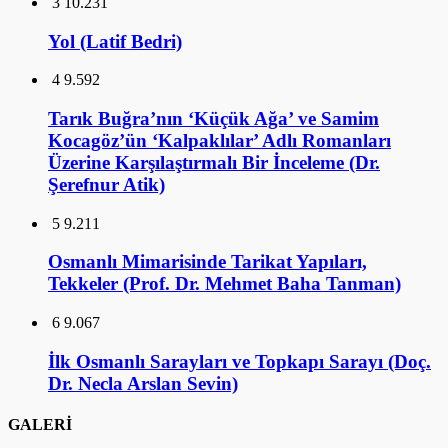
3
10.231
Yol (Latif Bedri)
4
9.592
Tarık Buğra’nın ‘Küçük Ağa’ ve Samim
Kocagöz’ün ‘Kalpaklılar’ Adlı Romanları
Üzerine Karşılaştırmalı Bir İnceleme (Dr.
Şerefnur Atik)
5
9.211
Osmanlı Mimarisinde Tarikat Yapıları,
Tekkeler (Prof. Dr. Mehmet Baha Tanman)
6
9.067
İlk Osmanlı Sarayları ve Topkapı Sarayı (Doç.
Dr. Necla Arslan Sevin)
GALERİ