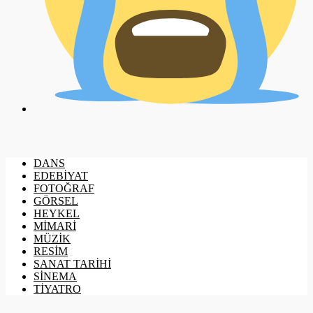
DANS
EDEBİYAT
FOTOĞRAF
GÖRSEL
HEYKEL
MİMARİ
MÜZİK
RESİM
SANAT TARİHİ
SİNEMA
TİYATRO