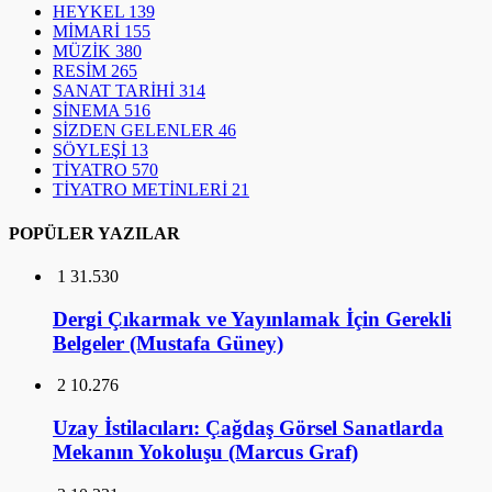
HEYKEL
139
MİMARİ
155
MÜZİK
380
RESİM
265
SANAT TARİHİ
314
SİNEMA
516
SİZDEN GELENLER
46
SÖYLEŞİ
13
TİYATRO
570
TİYATRO METİNLERİ
21
POPÜLER YAZILAR
1
31.530
Dergi Çıkarmak ve Yayınlamak İçin Gerekli
Belgeler (Mustafa Güney)
2
10.276
Uzay İstilacıları: Çağdaş Görsel Sanatlarda
Mekanın Yokoluşu (Marcus Graf)